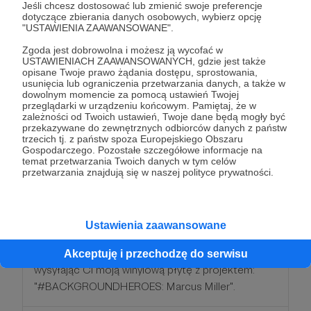
Jeśli chcesz dostosować lub zmienić swoje preferencje
mojej pracy. Poza bonusami z poprzednich
dotyczące zbierania danych osobowych, wybierz opcję
progów, zapraszam na spotkanie na Zoomie!
"USTAWIENIA ZAAWANSOWANE".
Zgoda jest dobrowolna i możesz ją wycofać w
USTAWIENIACH ZAAWANSOWANYCH, gdzie jest także
Patroni: 0
opisane Twoje prawo żądania dostępu, sprostowania,
usunięcia lub ograniczenia przetwarzania danych, a także w
dowolnym momencie za pomocą ustawień Twojej
przeglądarki w urządzeniu końcowym. Pamiętaj, że w
zależności od Twoich ustawień, Twoje dane będą mogły być
200 zł
przekazywane do zewnętrznych odbiorców danych z państw
miesięcznie
trzecich tj. z państw spoza Europejskiego Obszaru
Gospodarczego. Pozostałe szczegółowe informacje na
temat przetwarzania Twoich danych w tym celów
Wu-Tang Clan
przetwarzania znajdują się w naszej polityce prywatności.
"Patron z tego progu ain't nuthing ta f' wit"
Patroni rules everything around me, bardzo bardzo
Ustawienia zaawansowane
dziękuję!
Za tak duże wsparcie chciałbym Ci podziękować,
Akceptuję i przechodzę do serwisu
wysyłając Ci moją winylową płytę z projektem:
"#BACKGROUNDHEROES: Marcus Miller".