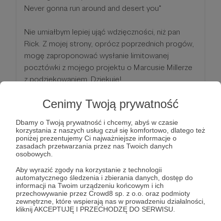
Never gonna run around and desert you"
Nie umiałbym lepiej ująć wdzięczności, niż pan
Rick. Z mojej strony, oprócz poprzednich progów,
mogę zaproponować wysłanie limitowanej
pocztówki z mojego projektu o Marcusie Millerze
z podziękowaniem. Dziękuję!
Cenimy Twoją prywatność
Patroni: 0
Dbamy o Twoją prywatność i chcemy, abyś w czasie
korzystania z naszych usług czuł się komfortowo, dlatego też
poniżej prezentujemy Ci najważniejsze informacje o
100 zł
zasadach przetwarzania przez nas Twoich danych
miesięcznie
osobowych.
Aby wyrazić zgody na korzystanie z technologii
automatycznego śledzenia i zbierania danych, dostęp do
Miles Davis
informacji na Twoim urządzeniu końcowym i ich
"Sooooooo what?"
przechowywanie przez Crowd8 sp. z o.o. oraz podmioty
zewnętrzne, które wspierają nas w prowadzeniu działalności,
kliknij AKCEPTUJĘ I PRZECHODZĘ DO SERWISU.
Wow! Bardzo dziękuję Ci za tak duże docenienie