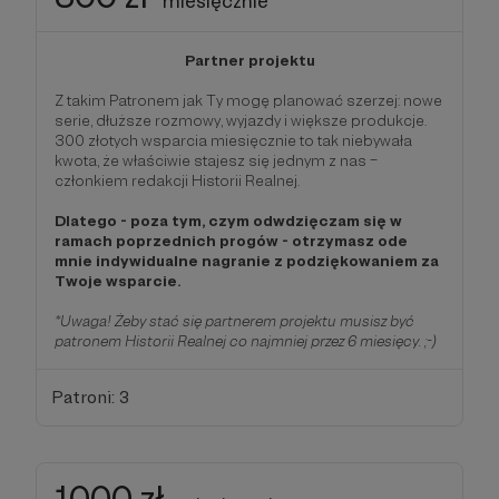
miesięcznie
Partner projektu
Z takim Patronem jak Ty mogę planować szerzej: nowe
serie, dłuższe rozmowy, wyjazdy i większe produkcje.
300 złotych wsparcia miesięcznie to tak niebywała
kwota, że właściwie stajesz się jednym z nas –
członkiem redakcji Historii Realnej.
Dlatego - poza tym, czym odwdzięczam się w
ramach poprzednich progów - otrzymasz ode
mnie indywidualne nagranie z podziękowaniem za
Twoje wsparcie.
*Uwaga! Żeby stać się partnerem projektu musisz być
patronem Historii Realnej co najmniej przez 6 miesięcy. ;-)
Patroni: 3
1000 zł