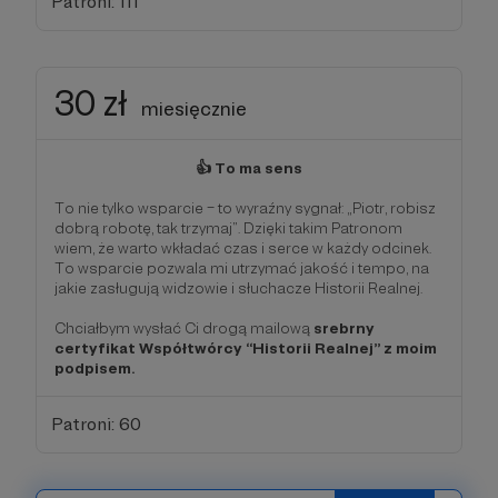
Patroni: 111
30 zł
miesięcznie
👍 To ma sens
To nie tylko wsparcie – to wyraźny sygnał: „Piotr, robisz
dobrą robotę, tak trzymaj”. Dzięki takim Patronom
wiem, że warto wkładać czas i serce w każdy odcinek.
To wsparcie pozwala mi utrzymać jakość i tempo, na
jakie zasługują widzowie i słuchacze Historii Realnej.
Chciałbym wysłać Ci drogą mailową
srebrny
certyfikat Współtwórcy “Historii Realnej” z moim
podpisem.
Patroni: 60