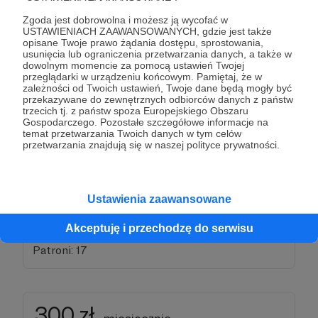
Zgoda jest dobrowolna i możesz ją wycofać w
Filar niezależności
USTAWIENIACH ZAAWANSOWANYCH, gdzie jest także
opisane Twoje prawo żądania dostępu, sprostowania,
Bardzo, bardzo dziękuję! Jestem pod wrażeniem. Żeby
usunięcia lub ograniczenia przetwarzania danych, a także w
przeznaczać 100 złotych miesięcznie na Historię
dowolnym momencie za pomocą ustawień Twojej
Realną, musisz być wiernym czytelnikiem moich
przeglądarki w urządzeniu końcowym. Pamiętaj, że w
książek i widzem moich filmów.
zależności od Twoich ustawień, Twoje dane będą mogły być
przekazywane do zewnętrznych odbiorców danych z państw
trzecich tj. z państw spoza Europejskiego Obszaru
Poza tym, czym odwdzięczam się w ramach
Gospodarczego. Pozostałe szczegółowe informacje na
poprzednich progów, nagrodą za takie niesamowite
temat przetwarzania Twoich danych w tym celów
wsparcie będzie
spotkanie-wideo ze mną na Skypie
przetwarzania znajdują się w naszej polityce prywatności.
lub Zoomie.
Porozmawiamy o historii, geopolityce, odpowiem na
wszystkie pytania. No, może prawie wszystkie. ;-)
Ustawienia zaawansowane
*Uwaga! Żeby umówić się na spotkanie wideo musisz być
patronem Historii Realnej co najmniej przez 6 miesięcy. ;-)
Akceptuję i przechodzę do serwisu
Patroni: 17
300 zł