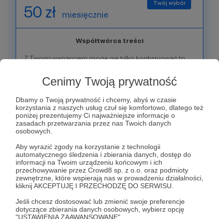
50 zł
miesięcznie
Współtwórca treści
Z Twoim wsparciem mogę nie tylko kontynuować to,
co już robimy, ale też sięgać po ambitniejsze tematy,
trudniejszych rozmówców i bardziej wymagające
Cenimy Twoją prywatność
formaty. Jesteś dla mnie kimś więcej niż Patronem –
jesteś współtwórcą.
Dbamy o Twoją prywatność i chcemy, abyś w czasie
korzystania z naszych usług czuł się komfortowo, dlatego też
Poza tym, czym odwdzięczam się w ramach
poniżej prezentujemy Ci najważniejsze informacje o
poprzednich progów, chciałbym wysłać Ci drogą
zasadach przetwarzania przez nas Twoich danych
mailową
złoty certyfikat Współtwórcy “Historii
osobowych.
Realnej” z moim podpisem i dedykacją!
Aby wyrazić zgody na korzystanie z technologii
automatycznego śledzenia i zbierania danych, dostęp do
Patroni: 58
informacji na Twoim urządzeniu końcowym i ich
przechowywanie przez Crowd8 sp. z o.o. oraz podmioty
zewnętrzne, które wspierają nas w prowadzeniu działalności,
kliknij AKCEPTUJĘ I PRZECHODZĘ DO SERWISU.
100 zł
Jeśli chcesz dostosować lub zmienić swoje preferencje
miesięcznie
dotyczące zbierania danych osobowych, wybierz opcję
"USTAWIENIA ZAAWANSOWANE".