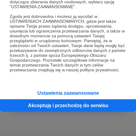
dotyczące zbierania danych osobowych, wybierz opcję
"USTAWIENIA ZAAWANSOWANE".
100 zł
Zgoda jest dobrowolna i możesz ją wycofać w
miesięcznie
USTAWIENIACH ZAAWANSOWANYCH, gdzie jest także
opisane Twoje prawo żądania dostępu, sprostowania,
usunięcia lub ograniczenia przetwarzania danych, a także w
Dziękuję za wiarę w horyzontalne działania!
dowolnym momencie za pomocą ustawień Twojej
przeglądarki w urządzeniu końcowym. Pamiętaj, że w
zależności od Twoich ustawień, Twoje dane będą mogły być
Nagroda za ten próg to #TUTORING - 90-
przekazywane do zewnętrznych odbiorców danych z państw
trzecich tj. z państw spoza Europejskiego Obszaru
minutowe spotkanie online z ćwiczeniami - do
Gospodarczego. Pozostałe szczegółowe informacje na
wyboru przez Patrona wedle potrzeby
temat przetwarzania Twoich danych w tym celów
przetwarzania znajdują się w naszej polityce prywatności.
indywidualnej. Spotkanie raz na 3 miesiące.
Obowiązują także nagrody z poprzednich progów.
Ustawienia zaawansowane
Patroni: 5
Limit: 60
Akceptuję i przechodzę do serwisu