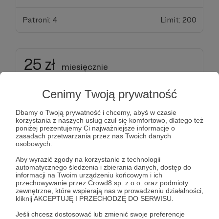
Patroni: 4
Limit: 200
25 zł
miesięcznie
Cenimy Twoją prywatność
Dziękuję za wiarę w horyzontalne działania!
Dbamy o Twoją prywatność i chcemy, abyś w czasie
Otrzymasz dostęp do specjalnych spotkań
korzystania z naszych usług czuł się komfortowo, dlatego też
poniżej prezentujemy Ci najważniejsze informacje o
patronów online. Będą one przestrzenią do
zasadach przetwarzania przez nas Twoich danych
wspólnej dyskusji, refleksji na różne tematy oraz
osobowych.
okazją do ćwiczenia pewnych kompetencji.
Aby wyrazić zgody na korzystanie z technologii
automatycznego śledzenia i zbierania danych, dostęp do
informacji na Twoim urządzeniu końcowym i ich
Obowiązują także nagrody z poprzednich progów.
przechowywanie przez Crowd8 sp. z o.o. oraz podmioty
zewnętrzne, które wspierają nas w prowadzeniu działalności,
kliknij AKCEPTUJĘ I PRZECHODZĘ DO SERWISU.
Patroni: 6
Limit: 100
Jeśli chcesz dostosować lub zmienić swoje preferencje