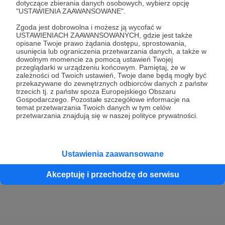
dotyczące zbierania danych osobowych, wybierz opcję
"USTAWIENIA ZAAWANSOWANE".
100 zł
Zgoda jest dobrowolna i możesz ją wycofać w
miesięcznie
USTAWIENIACH ZAAWANSOWANYCH, gdzie jest także
opisane Twoje prawo żądania dostępu, sprostowania,
usunięcia lub ograniczenia przetwarzania danych, a także w
Dziękuję za wiarę w horyzontalne działania!
dowolnym momencie za pomocą ustawień Twojej
przeglądarki w urządzeniu końcowym. Pamiętaj, że w
zależności od Twoich ustawień, Twoje dane będą mogły być
Nagroda za ten próg to #TUTORING - 90-
przekazywane do zewnętrznych odbiorców danych z państw
trzecich tj. z państw spoza Europejskiego Obszaru
minutowe spotkanie online z ćwiczeniami - do
Gospodarczego. Pozostałe szczegółowe informacje na
wyboru przez Patrona wedle potrzeby
temat przetwarzania Twoich danych w tym celów
przetwarzania znajdują się w naszej polityce prywatności.
indywidualnej. Spotkanie raz na 3 miesiące.
Obowiązują także nagrody z poprzednich progów.
Ustawienia zaawansowane
Patroni: 5
Limit: 60
Akceptuję i przechodzę do serwisu