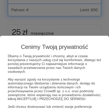
Patroni: 4
Limit: 200
25 zł
miesięcznie
Cenimy Twoją prywatność
Dziękuję za wiarę w horyzontalne działania!
Dbamy o Twoją prywatność i chcemy, abyś w czasie
Otrzymasz dostęp do specjalnych spotkań
korzystania z naszych usług czuł się komfortowo, dlatego też
poniżej prezentujemy Ci najważniejsze informacje o
patronów online. Będą one przestrzenią do
zasadach przetwarzania przez nas Twoich danych
wspólnej dyskusji, refleksji na różne tematy oraz
osobowych.
okazją do ćwiczenia pewnych kompetencji.
Aby wyrazić zgody na korzystanie z technologii
automatycznego śledzenia i zbierania danych, dostęp do
informacji na Twoim urządzeniu końcowym i ich
Obowiązują także nagrody z poprzednich progów.
przechowywanie przez Crowd8 sp. z o.o. oraz podmioty
zewnętrzne, które wspierają nas w prowadzeniu działalności,
kliknij AKCEPTUJĘ I PRZECHODZĘ DO SERWISU.
Patroni: 6
Limit: 100
Jeśli chcesz dostosować lub zmienić swoje preferencje