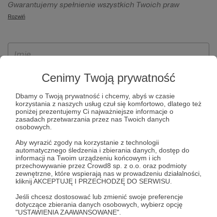
Gwarantujemy spełnienie wszystkich Twoich praw
szczególności w celu wykonania umowy zawartej z Tobą, w
wynikających z ogólnego rozporządzenia o ochronie
Rozwiń
tym do umożliwienia świadczenia usługi drogą
danych, tj. prawo dostępu, sprostowania oraz usunięcia
elektroniczną oraz pełnego korzystania z platformy
Twoich danych, ograniczenia ich przetwarzania, prawo do
Patronite.pl, w tym możliwości dokonywania oraz
ich przenoszenia, niepodlegania zautomatyzowanemu
otrzymywania wsparcia na naszej platformie oraz
podejmowaniu decyzji, w tym profilowaniu, a także prawo
dokonywania płatności.
wyrażenia sprzeciwu wobec przetwarzania Twoich danych
Cenimy Twoją prywatność
osobowych. Rejestracja dla osób niepełnoletnich możliwa
Dbamy o Twoją prywatność i chcemy, abyś w czasie
jest po przekazaniu podpisanego formularza "Zgodna na
korzystania z naszych usług czuł się komfortowo, dlatego też
założenie konta przez osobę niepełnoletnią", formularz
poniżej prezentujemy Ci najważniejsze informacje o
zasadach przetwarzania przez nas Twoich danych
dostępny jest na stronie regulaminu Patronite.pl.
osobowych.
Aby wyrazić zgody na korzystanie z technologii
automatycznego śledzenia i zbierania danych, dostęp do
informacji na Twoim urządzeniu końcowym i ich
przechowywanie przez Crowd8 sp. z o.o. oraz podmioty
zewnętrzne, które wspierają nas w prowadzeniu działalności,
kliknij AKCEPTUJĘ I PRZECHODZĘ DO SERWISU.
Jeśli chcesz dostosować lub zmienić swoje preferencje
dotyczące zbierania danych osobowych, wybierz opcję
* Zapoznałem się i akceptuję
Regulamin
serwisu oraz
Politykę
"USTAWIENIA ZAAWANSOWANE".