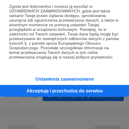
Prywatności
.
Zgoda jest dobrowolna i możesz ją wycofać w
USTAWIENIACH ZAAWANSOWANYCH, gdzie jest także
* Wyrażam zgodę na przetwarzanie moich danych
opisane Twoje prawo żądania dostępu, sprostowania,
osobowych podanych w formularzu rejestracyjnym w celu
usunięcia lub ograniczenia przetwarzania danych, a także w
dowolnym momencie za pomocą ustawień Twojej
prawidłowego świadczenia usług serwisu Patronite.
przeglądarki w urządzeniu końcowym. Pamiętaj, że w
zależności od Twoich ustawień, Twoje dane będą mogły być
Wyrażam zgodę na otrzymywanie drogą elektroniczną
przekazywane do zewnętrznych odbiorców danych z państw
trzecich tj. z państw spoza Europejskiego Obszaru
informacji handlowych - newslettera. Opcja ta może zostać
Gospodarczego. Pozostałe szczegółowe informacje na
zmieniona w ustawieniach konta.
temat przetwarzania Twoich danych w tym celów
przetwarzania znajdują się w naszej polityce prywatności.
Ustawienia zaawansowane
Akceptuję i przechodzę do serwisu
Cofnij
Zarejestruj się i przejdź dalej