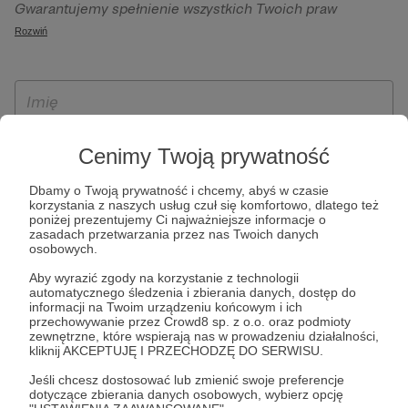
Gwarantujemy spełnienie wszystkich Twoich praw
szczególności w celu wykonania umowy zawartej z Tobą, w
wynikających z ogólnego rozporządzenia o ochronie
Rozwiń
tym do umożliwienia świadczenia usługi drogą
danych, tj. prawo dostępu, sprostowania oraz usunięcia
elektroniczną oraz pełnego korzystania z platformy
Twoich danych, ograniczenia ich przetwarzania, prawo do
Patronite.pl, w tym możliwości dokonywania oraz
ich przenoszenia, niepodlegania zautomatyzowanemu
otrzymywania wsparcia na naszej platformie oraz
podejmowaniu decyzji, w tym profilowaniu, a także prawo
dokonywania płatności.
wyrażenia sprzeciwu wobec przetwarzania Twoich danych
Cenimy Twoją prywatność
osobowych. Rejestracja dla osób niepełnoletnich możliwa
jest po przekazaniu podpisanego formularza "Zgodna na
Dbamy o Twoją prywatność i chcemy, abyś w czasie
założenie konta przez osobę niepełnoletnią", formularz
korzystania z naszych usług czuł się komfortowo, dlatego też
poniżej prezentujemy Ci najważniejsze informacje o
dostępny jest na stronie regulaminu Patronite.pl.
zasadach przetwarzania przez nas Twoich danych
osobowych.
Aby wyrazić zgody na korzystanie z technologii
automatycznego śledzenia i zbierania danych, dostęp do
informacji na Twoim urządzeniu końcowym i ich
przechowywanie przez Crowd8 sp. z o.o. oraz podmioty
zewnętrzne, które wspierają nas w prowadzeniu działalności,
kliknij AKCEPTUJĘ I PRZECHODZĘ DO SERWISU.
Jeśli chcesz dostosować lub zmienić swoje preferencje
* Zapoznałem się i akceptuję
Regulamin
serwisu oraz
Politykę
dotyczące zbierania danych osobowych, wybierz opcję