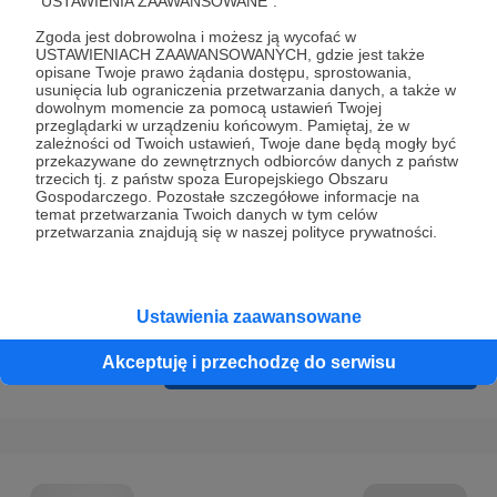
"USTAWIENIA ZAAWANSOWANE".
Prywatności
.
Zgoda jest dobrowolna i możesz ją wycofać w
* Wyrażam zgodę na przetwarzanie moich danych
USTAWIENIACH ZAAWANSOWANYCH, gdzie jest także
osobowych podanych w formularzu rejestracyjnym w celu
opisane Twoje prawo żądania dostępu, sprostowania,
usunięcia lub ograniczenia przetwarzania danych, a także w
prawidłowego świadczenia usług serwisu Patronite.
dowolnym momencie za pomocą ustawień Twojej
przeglądarki w urządzeniu końcowym. Pamiętaj, że w
Wyrażam zgodę na otrzymywanie drogą elektroniczną
zależności od Twoich ustawień, Twoje dane będą mogły być
przekazywane do zewnętrznych odbiorców danych z państw
informacji handlowych - newslettera. Opcja ta może zostać
trzecich tj. z państw spoza Europejskiego Obszaru
zmieniona w ustawieniach konta.
Gospodarczego. Pozostałe szczegółowe informacje na
temat przetwarzania Twoich danych w tym celów
przetwarzania znajdują się w naszej polityce prywatności.
Ustawienia zaawansowane
Akceptuję i przechodzę do serwisu
Cofnij
Zarejestruj się i przejdź dalej