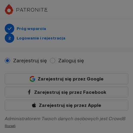
Próg wsparcia
2
Logowanie i rejestracja
Zarejestruj się
Zaloguj się
Zarejestruj się przez Google
Zarejestruj się przez Facebook
Zarejestruj się przez Apple
Administratorem Twoich danych osobowych jest Crowd8
sp. z o.o. z siedziba w Warszawie, ul. Żwirki i Wigury 16, 02-
Rozwiń
092 Warszawa. Twoje dane osobowe będą przetwarzane w