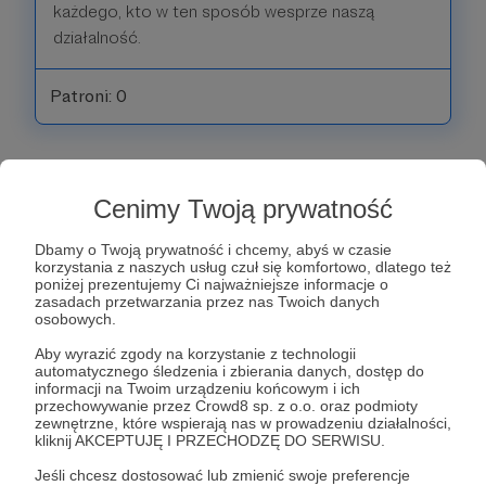
każdego, kto w ten sposób wesprze naszą
działalność.
Patroni: 0
10 zł
miesięcznie
Cenimy Twoją prywatność
Dbamy o Twoją prywatność i chcemy, abyś w czasie
Bóg zapłać! 10 zł to niby tylko jedno piwo w pubie,
korzystania z naszych usług czuł się komfortowo, dlatego też
poniżej prezentujemy Ci najważniejsze informacje o
ale tym bardziej będzie nam miło, jeśli ktoś
zasadach przetwarzania przez nas Twoich danych
zrezygnuje z niego, aby wesprzeć IKTP ;) Patronów
osobowych.
z tego progu nie tylko obejmiemy naszą prywatną
Aby wyrazić zgody na korzystanie z technologii
modlitwą, ale też raz na kwartał zamówimy za nich
automatycznego śledzenia i zbierania danych, dostęp do
informacji na Twoim urządzeniu końcowym i ich
Mszę Świętą - oczywiście po staremu :)
przechowywanie przez Crowd8 sp. z o.o. oraz podmioty
zewnętrzne, które wspierają nas w prowadzeniu działalności,
kliknij AKCEPTUJĘ I PRZECHODZĘ DO SERWISU.
Patroni: 2
Jeśli chcesz dostosować lub zmienić swoje preferencje