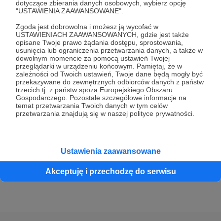
dotyczące zbierania danych osobowych, wybierz opcję
"USTAWIENIA ZAAWANSOWANE".
20 zł
Zgoda jest dobrowolna i możesz ją wycofać w
miesięcznie
USTAWIENIACH ZAAWANSOWANYCH, gdzie jest także
opisane Twoje prawo żądania dostępu, sprostowania,
usunięcia lub ograniczenia przetwarzania danych, a także w
Dodajemy ten próg z pewną dozą niepewności, bo
dowolnym momencie za pomocą ustawień Twojej
przeglądarki w urządzeniu końcowym. Pamiętaj, że w
nawet nie wiemy, czy znajdą się osoby chętne, aby
zależności od Twoich ustawień, Twoje dane będą mogły być
20 zł miesięcznie przeznaczyć na wsparcie naszej
przekazywane do zewnętrznych odbiorców danych z państw
trzecich tj. z państw spoza Europejskiego Obszaru
działalności, ale może akurat komuś zbywa lub po
Gospodarczego. Pozostałe szczegółowe informacje na
prostu ktoś nas bardzo lubi :) Poza modlitwą i
temat przetwarzania Twoich danych w tym celów
przetwarzania znajdują się w naszej polityce prywatności.
mszą pojawi się tutaj jakaś dodatkowa nagroda,
którą uzależnimy od ilości Patronów. Coś
wymyślimy :)
Ustawienia zaawansowane
Patroni: 2
Akceptuję i przechodzę do serwisu