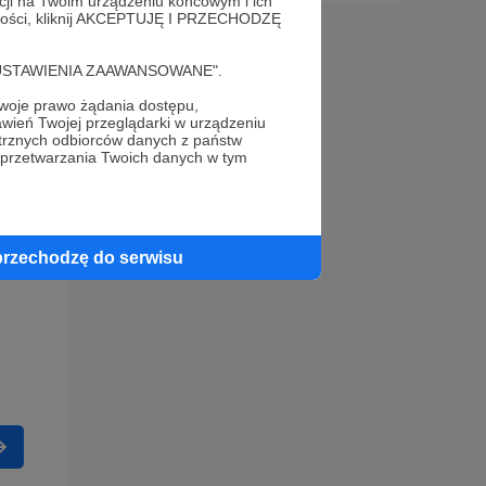
acji na Twoim urządzeniu końcowym i ich
alności, kliknij AKCEPTUJĘ I PRZECHODZĘ
cję "USTAWIENIA ZAAWANSOWANE".
oje prawo żądania dostępu,
wień Twojej przeglądarki w urządzeniu
trznych odbiorców danych z państw
 przetwarzania Twoich danych w tym
przechodzę do serwisu