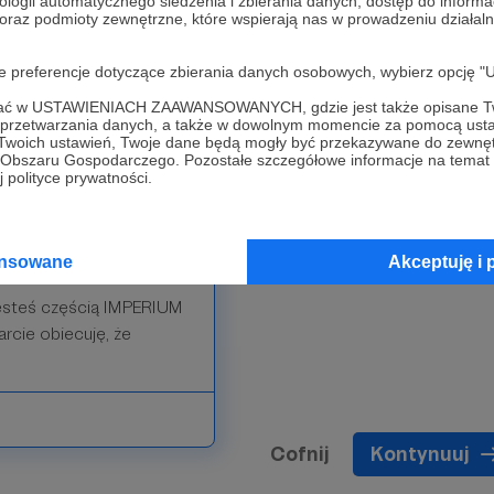
ologii automatycznego śledzenia i zbierania danych, dostęp do inform
 oraz podmioty zewnętrzne, które wspierają nas w prowadzeniu dział
arcie! Wszystkie
atkowo otrzymasz
oje preferencje dotyczące zbierania danych osobowych, wybierz op
waniami.
ofać w USTAWIENIACH ZAAWANSOWANYCH, gdzie jest także opisane Tw
a przetwarzania danych, a także w dowolnym momencie za pomocą usta
 Twoich ustawień, Twoje dane będą mogły być przekazywane do zewnę
go Obszaru Gospodarczego. Pozostałe szczegółowe informacje na temat
 polityce prywatności.
ansowane
Akceptuję i 
jesteś częścią IMPERIUM
cie obiecuję, że
Cofnij
Kontynuuj