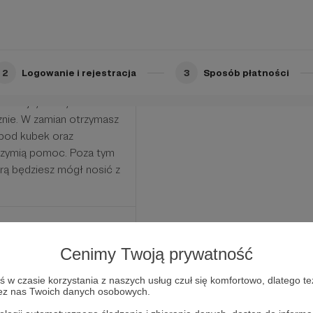
2
Logowanie i rejestracja
3
Sposób płatności
steś hojnym obywatelem
cznie. W zamian otrzymasz
 pod kubek oraz
rzymią pomoc. Poza tym
rą będziesz mógł nosić z
Cenimy Twoją prywatność
w czasie korzystania z naszych usług czuł się komfortowo, dlatego te
zez nas Twoich danych osobowych.