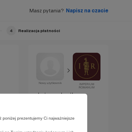
Masz pytania?
Napisz na czacie
4
Realizacja płatności
Nowy użytkownik
IMPERIUM
ROMANUM
Już za chwilę
zostaniesz
Patronem!
ż poniżej prezentujemy Ci najważniejsze