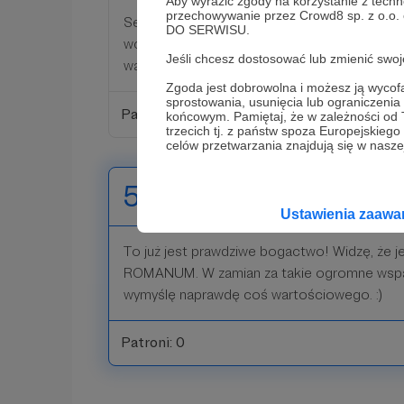
Aby wyrazić zgody na korzystanie z techn
przechowywanie przez Crowd8 sp. z o.o.
Senat i Lud rzymski dziękują Ci za Twoje wsp
DO SERWISU.
wcześniejsze nagrody to oczywistość. Dod
Jeśli chcesz dostosować lub zmienić sw
wartościową książkę z odręcznymi podzięko
Zgoda jest dobrowolna i możesz ją wyc
sprostowania, usunięcia lub ograniczeni
Patroni: 0
końcowym. Pamiętaj, że w zależności od
trzecich tj. z państw spoza Europejskie
celów przetwarzania znajdują się w naszej
500 zł
miesięcznie
Ustawienia zaaw
To już jest prawdziwe bogactwo! Widzę, że 
ROMANUM. W zamian za takie ogromne wspar
wymyślę naprawdę coś wartościowego. :)
Patroni: 0