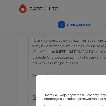
200 zł
miesięcznie
1
Próg wsparcia
Wiesz jak zaskarbić sobie wdzięczność! Je
Rzymu i chcesz by świat Rzymian istniał wie
wszystkie wcześniejsze nagrody, podkładkę
„Certyfikat od IMPERIUM ROMANUM” za olb
podeślę Ci prawdziwie rzymską koszulkę, któ
prawdziwą dumą po mieście.
Patroni: 0
300 zł
Dbamy o Twoją prywatność i chcemy, abyś 
miesięcznie
informacje o zasadach przetwarzania pr