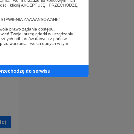
acji na Twoim urządzeniu końcowym i ich
alności, kliknij AKCEPTUJĘ I PRZECHODZĘ
cję "USTAWIENIA ZAAWANSOWANE".
oje prawo żądania dostępu,
wień Twojej przeglądarki w urządzeniu
trznych odbiorców danych z państw
 celu
 przetwarzania Twoich danych w tym
ną
 zostać
przechodzę do serwisu
lej