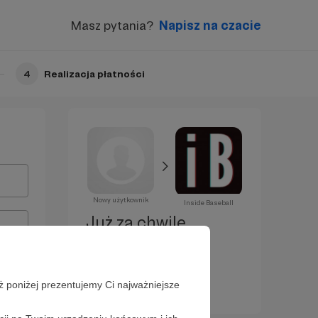
Masz pytania?
Napisz na czacie
4
Realizacja płatności
Nowy użytkownik
Inside Baseball
Już za chwilę
zostaniesz
Patronem!
ż poniżej prezentujemy Ci najważniejsze