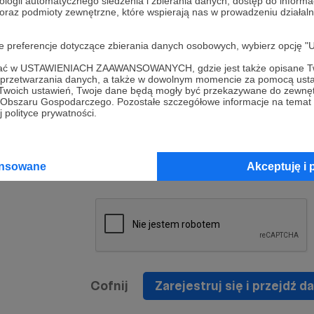
ologii automatycznego śledzenia i zbierania danych, dostęp do inform
a umowy
nie
 oraz podmioty zewnętrzne, które wspierają nas w prowadzeniu dział
nia
nięcia
nia z
* Zapoznałem się i akceptuję
Regulamin
serwisu oraz
prawo
oje preferencje dotyczące zbierania danych osobowych, wybierz op
wania
Politykę Prywatności
.
zowanemu
ofać w USTAWIENIACH ZAAWANSOWANYCH, gdzie jest także opisane Tw
 oraz
że prawo
a przetwarzania danych, a także w dowolnym momencie za pomocą usta
* Wyrażam zgodę na przetwarzanie moich danych
 Twoich ustawień, Twoje dane będą mogły być przekazywane do zewnę
h
osobowych podanych w formularzu rejestracyjnym w
go Obszaru Gospodarczego. Pozostałe szczegółowe informacje na temat
 polityce prywatności.
prawidłowego świadczenia usług serwisu Patronite.
Wyrażam zgodę na otrzymywanie drogą elektronicz
nta
informacji handlowych - newslettera. Opcja ta może
jest na
ansowane
Akceptuję i 
zmieniona w ustawieniach konta.
Cofnij
Zarejestruj się i przejdź da