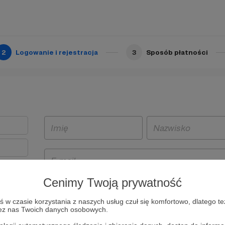
2
Logowanie i rejestracja
3
Sposób płatności
Cenimy Twoją prywatność
t
w czasie korzystania z naszych usług czuł się komfortowo, dlatego te
i i
zez nas Twoich danych osobowych.
owe będą
aw