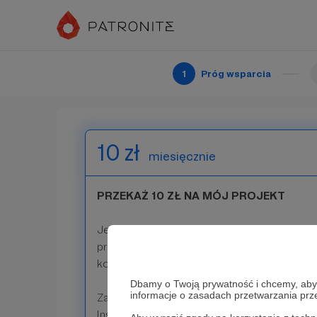
mocowania żagli, bloczka czy elementów taki
Jestem super wdzięczny, że dołączacie
1
Próg wsparcia
Patroni: 0
10 zł
miesięcznie
PRZEKAŻ 10 ZŁ NA MÓJ PROJEKT
Jestem bardzo wdzięczny ,że zdecydowałeś 
projekt. Twoje wsparcie pozwala mi rozwijać
kontynuować pracę przy łódce.
Dbamy o Twoją prywatność i chcemy, abyś 
informacje o zasadach przetwarzania pr
Zapraszam cię do śledzenia moich postępó
Instagramie .