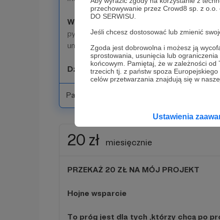
Aby wyrazić zgody na korzystanie z techn
przechowywanie przez Crowd8 sp. z o.o.
DO SERWISU.
W zamian za zostanie moim PATRONEM
Jeśli chcesz dostosować lub zmienić sw
pytania dotyczące powstawania jachtu . Twoj
umieszczę na końcu vlogów (oczywiście jeśli
Zgoda jest dobrowolna i możesz ją wyc
sprostowania, usunięcia lub ograniczeni
końcowym. Pamiętaj, że w zależności od
Dziękuje
trzecich tj. z państw spoza Europejskie
celów przetwarzania znajdują się w naszej
Patroni: 0
Ustawienia zaaw
20 zł
miesięcznie
PRZEKAŻ 20 ZŁ NA MÓJ PROJEKT
Hojne wsparcie
To próg jest dla tych ,którzy chcą po p