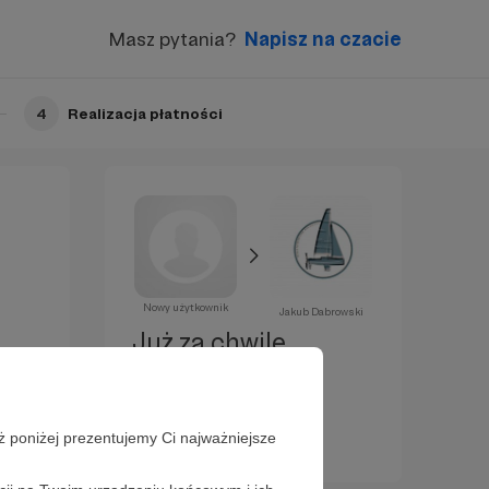
Masz pytania?
Napisz na czacie
4
Realizacja płatności
Nowy użytkownik
Jakub Dabrowski
Już za chwilę
zostaniesz
Patronem!
ż poniżej prezentujemy Ci najważniejsze