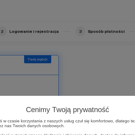
elunku.
!
2
Logowanie i rejestracja
3
Sposób płatności
Limit: 100
się wesprzeć akurat mój
 swój pomysł i
Cenimy Twoją prywatność
w czasie korzystania z naszych usług czuł się komfortowo, dlatego te
zez nas Twoich danych osobowych.
w na
YouTube , Blogu czy