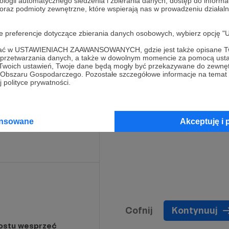
ologii automatycznego śledzenia i zbierania danych, dostęp do inform
 oraz podmioty zewnętrzne, które wspierają nas w prowadzeniu dział
chętnie odpowiem na
oje preferencje dotyczące zbierania danych osobowych, wybierz op
e imię i nazwisko
 wyrazisz zgodę)
ofać w USTAWIENIACH ZAAWANSOWANYCH, gdzie jest także opisane Tw
a przetwarzania danych, a także w dowolnym momencie za pomocą usta
 Twoich ustawień, Twoje dane będą mogły być przekazywane do zewnę
go Obszaru Gospodarczego. Pozostałe szczegółowe informacje na temat
 polityce prywatności.
Limit: 100
ansowane
Akceptuję i 
Cofnij
Kontynuuj
rostu wesprzeć