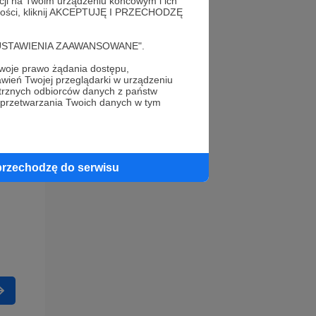
acji na Twoim urządzeniu końcowym i ich
alności, kliknij AKCEPTUJĘ I PRZECHODZĘ
cję "USTAWIENIA ZAAWANSOWANE".
oje prawo żądania dostępu,
wień Twojej przeglądarki w urządzeniu
trznych odbiorców danych z państw
 przetwarzania Twoich danych w tym
przechodzę do serwisu