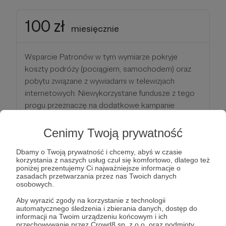
100 zł
miesięcznie
Wsparcie Patronów w tym wymiarze pokryje
koszty podróży (pociągiem, samochodem) oraz
pobytu związane z wywiadami w telewizjach
internetowych. Niewykorzystane fundusze z tego
progu przeznaczę na dodatkowe kampanie
reklamowe w mediach społecznościowych.
Ponadto zależy mi na rozwoju projektu
Cenimy Twoją prywatność
Encyklopedii Antykultury, w który zaangażowało
Dbamy o Twoją prywatność i chcemy, abyś w czasie
się już wielu ludzi. Patroni będą mogli proponować
korzystania z naszych usług czuł się komfortowo, dlatego też
mi tematykę postów na fanpejdżu oraz otrzymają
poniżej prezentujemy Ci najważniejsze informacje o
zasadach przetwarzania przez nas Twoich danych
dostęp do specjalnej grupy na Facebooku.
osobowych.
Ponadto będą mieli pierwszeństwo, jeżeli chodzi o
Aby wyrazić zgody na korzystanie z technologii
spotkania ze mną przy różnych okazjach (np.
automatycznego śledzenia i zbierania danych, dostęp do
wyjazd do Warszawy na wywiad). Będę dawał znać
informacji na Twoim urządzeniu końcowym i ich
przechowywanie przez Crowd8 sp. z o.o. oraz podmioty