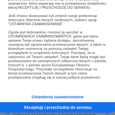
o takich sytuacjach. Bardzo dziękuję za wszelką
zewnętrzne, które wspierają nas w prowadzeniu działalności,
pomoc.
kliknij AKCEPTUJĘ I PRZECHODZĘ DO SERWISU.
Jeśli chcesz dostosować lub zmienić swoje preferencje
dotyczące zbierania danych osobowych, wybierz opcję
Patroni: 0
Limit: 15
"USTAWIENIA ZAAWANSOWANE".
Zgoda jest dobrowolna i możesz ją wycofać w
USTAWIENIACH ZAAWANSOWANYCH, gdzie jest także
opisane Twoje prawo żądania dostępu, sprostowania,
200 zł
miesięcznie
usunięcia lub ograniczenia przetwarzania danych, a także w
dowolnym momencie za pomocą ustawień Twojej
przeglądarki w urządzeniu końcowym. Pamiętaj, że w
zależności od Twoich ustawień, Twoje dane będą mogły być
Kwoty tego rzędu pozwolą nam gromadzić
przekazywane do zewnętrznych odbiorców danych z państw
fundusze potrzebne do wydawania publikacji
trzecich tj. z państw spoza Europejskiego Obszaru
Gospodarczego. Pozostałe szczegółowe informacje na
elektronicznych oraz tradycyjnych, tj. drukowanych.
temat przetwarzania Twoich danych w tym celów
Mowa tutaj o książkach, pracach zbiorowych i
przetwarzania znajdują się w naszej polityce prywatności.
analizach. Patroni będą mogli proponować mi
tematykę postów na fanpejdżu oraz otrzymają
dostęp do specjalnej grupy na Facebooku.
Ustawienia zaawansowane
Ponadto będą mieli możliwość wypromowania
Akceptuję i przechodzę do serwisu
swojej działalności na fanpejdżu "Młot na
marksizm" na Facebooku w formie specjalnego