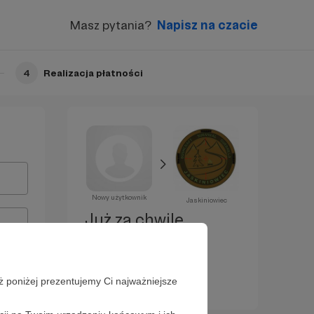
Masz pytania?
Napisz na czacie
4
Realizacja płatności
Nowy użytkownik
Jaskiniowiec
Już za chwilę
zostaniesz
Patronem!
ż poniżej prezentujemy Ci najważniejsze