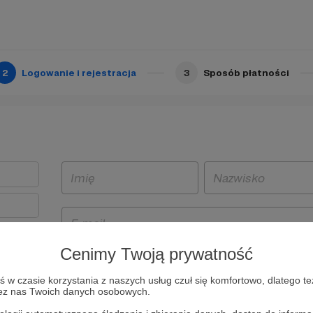
2
Logowanie i rejestracja
3
Sposób płatności
Cenimy Twoją prywatność
t
w czasie korzystania z naszych usług czuł się komfortowo, dlatego te
i i
zez nas Twoich danych osobowych.
owe będą
aw