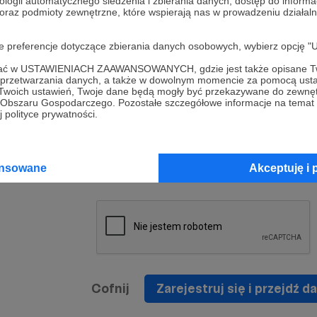
ologii automatycznego śledzenia i zbierania danych, dostęp do inform
a umowy
nie
 oraz podmioty zewnętrzne, które wspierają nas w prowadzeniu dział
nia
nięcia
nia z
* Zapoznałem się i akceptuję
Regulamin
serwisu oraz
prawo
oje preferencje dotyczące zbierania danych osobowych, wybierz op
wania
Politykę Prywatności
.
zowanemu
ofać w USTAWIENIACH ZAAWANSOWANYCH, gdzie jest także opisane Tw
 oraz
że prawo
a przetwarzania danych, a także w dowolnym momencie za pomocą usta
* Wyrażam zgodę na przetwarzanie moich danych
 Twoich ustawień, Twoje dane będą mogły być przekazywane do zewnę
h
osobowych podanych w formularzu rejestracyjnym w
go Obszaru Gospodarczego. Pozostałe szczegółowe informacje na temat
 polityce prywatności.
prawidłowego świadczenia usług serwisu Patronite.
Wyrażam zgodę na otrzymywanie drogą elektronicz
nta
informacji handlowych - newslettera. Opcja ta może
jest na
ansowane
Akceptuję i 
zmieniona w ustawieniach konta.
Cofnij
Zarejestruj się i przejdź da