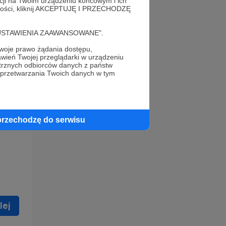
acji na Twoim urządzeniu końcowym i ich
alności, kliknij AKCEPTUJĘ I PRZECHODZĘ
cję "USTAWIENIA ZAAWANSOWANE".
oje prawo żądania dostępu,
wień Twojej przeglądarki w urządzeniu
trznych odbiorców danych z państw
 celu
 przetwarzania Twoich danych w tym
ną
 zostać
przechodzę do serwisu
lej