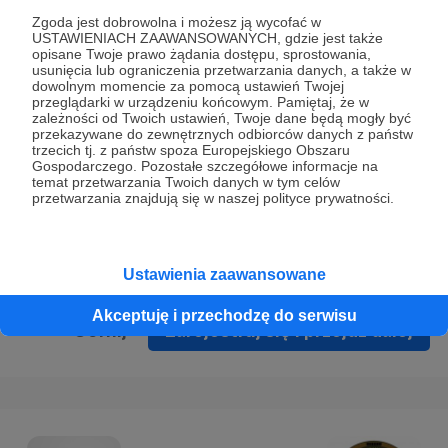
Prywatności
.
Zgoda jest dobrowolna i możesz ją wycofać w
USTAWIENIACH ZAAWANSOWANYCH, gdzie jest także
* Wyrażam zgodę na przetwarzanie moich danych
opisane Twoje prawo żądania dostępu, sprostowania,
osobowych podanych w formularzu rejestracyjnym w celu
usunięcia lub ograniczenia przetwarzania danych, a także w
dowolnym momencie za pomocą ustawień Twojej
prawidłowego świadczenia usług serwisu Patronite.
przeglądarki w urządzeniu końcowym. Pamiętaj, że w
zależności od Twoich ustawień, Twoje dane będą mogły być
Wyrażam zgodę na otrzymywanie drogą elektroniczną
przekazywane do zewnętrznych odbiorców danych z państw
trzecich tj. z państw spoza Europejskiego Obszaru
informacji handlowych - newslettera. Opcja ta może zostać
Gospodarczego. Pozostałe szczegółowe informacje na
zmieniona w ustawieniach konta.
temat przetwarzania Twoich danych w tym celów
przetwarzania znajdują się w naszej polityce prywatności.
Ustawienia zaawansowane
Akceptuję i przechodzę do serwisu
Cofnij
Zarejestruj się i przejdź dalej