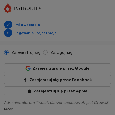
Próg wsparcia
2
Logowanie i rejestracja
Zarejestruj się
Zaloguj się
Zarejestruj się przez Google
Zarejestruj się przez Facebook
Zarejestruj się przez Apple
Administratorem Twoich danych osobowych jest Crowd8
sp. z o.o. z siedziba w Warszawie, ul. Żwirki i Wigury 16, 02-
Rozwiń
092 Warszawa. Twoje dane osobowe będą przetwarzane w