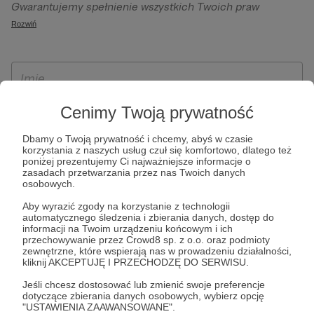
Gwarantujemy spełnienie wszystkich Twoich praw
szczególności w celu wykonania umowy zawartej z Tobą, w
wynikających z ogólnego rozporządzenia o ochronie
Rozwiń
tym do umożliwienia świadczenia usługi drogą
danych, tj. prawo dostępu, sprostowania oraz usunięcia
elektroniczną oraz pełnego korzystania z platformy
Twoich danych, ograniczenia ich przetwarzania, prawo do
Patronite.pl, w tym możliwości dokonywania oraz
ich przenoszenia, niepodlegania zautomatyzowanemu
otrzymywania wsparcia na naszej platformie oraz
podejmowaniu decyzji, w tym profilowaniu, a także prawo
dokonywania płatności.
wyrażenia sprzeciwu wobec przetwarzania Twoich danych
Cenimy Twoją prywatność
osobowych. Rejestracja dla osób niepełnoletnich możliwa
Dbamy o Twoją prywatność i chcemy, abyś w czasie
jest po przekazaniu podpisanego formularza "Zgodna na
korzystania z naszych usług czuł się komfortowo, dlatego też
założenie konta przez osobę niepełnoletnią", formularz
poniżej prezentujemy Ci najważniejsze informacje o
zasadach przetwarzania przez nas Twoich danych
dostępny jest na stronie regulaminu Patronite.pl.
osobowych.
Aby wyrazić zgody na korzystanie z technologii
automatycznego śledzenia i zbierania danych, dostęp do
informacji na Twoim urządzeniu końcowym i ich
przechowywanie przez Crowd8 sp. z o.o. oraz podmioty
zewnętrzne, które wspierają nas w prowadzeniu działalności,
kliknij AKCEPTUJĘ I PRZECHODZĘ DO SERWISU.
Jeśli chcesz dostosować lub zmienić swoje preferencje
dotyczące zbierania danych osobowych, wybierz opcję
* Zapoznałem się i akceptuję
Regulamin
serwisu oraz
Politykę
"USTAWIENIA ZAAWANSOWANE".