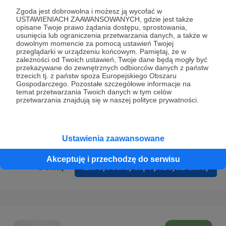
Prywatności
.
Zgoda jest dobrowolna i możesz ją wycofać w
USTAWIENIACH ZAAWANSOWANYCH, gdzie jest także
* Wyrażam zgodę na przetwarzanie moich danych
opisane Twoje prawo żądania dostępu, sprostowania,
osobowych podanych w formularzu rejestracyjnym w celu
usunięcia lub ograniczenia przetwarzania danych, a także w
dowolnym momencie za pomocą ustawień Twojej
prawidłowego świadczenia usług serwisu Patronite.
przeglądarki w urządzeniu końcowym. Pamiętaj, że w
zależności od Twoich ustawień, Twoje dane będą mogły być
Wyrażam zgodę na otrzymywanie drogą elektroniczną
przekazywane do zewnętrznych odbiorców danych z państw
trzecich tj. z państw spoza Europejskiego Obszaru
informacji handlowych - newslettera. Opcja ta może zostać
Gospodarczego. Pozostałe szczegółowe informacje na
zmieniona w ustawieniach konta.
temat przetwarzania Twoich danych w tym celów
przetwarzania znajdują się w naszej polityce prywatności.
Ustawienia zaawansowane
Akceptuję i przechodzę do serwisu
Cofnij
Zarejestruj się i przejdź dalej