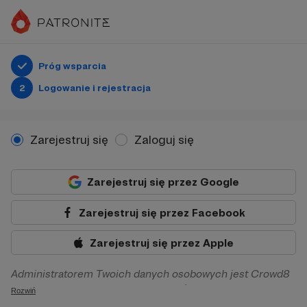
Próg wsparcia
2
Logowanie i rejestracja
Zarejestruj się
Zaloguj się
Zarejestruj się przez Google
Zarejestruj się przez Facebook
Zarejestruj się przez Apple
Administratorem Twoich danych osobowych jest Crowd8
sp. z o.o. z siedziba w Warszawie, ul. Żwirki i Wigury 16, 02-
Rozwiń
092 Warszawa. Twoje dane osobowe będą przetwarzane w