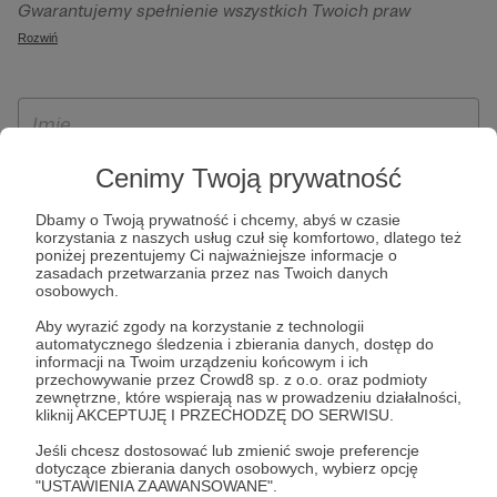
Gwarantujemy spełnienie wszystkich Twoich praw
szczególności w celu wykonania umowy zawartej z Tobą, w
wynikających z ogólnego rozporządzenia o ochronie
Rozwiń
tym do umożliwienia świadczenia usługi drogą
danych, tj. prawo dostępu, sprostowania oraz usunięcia
elektroniczną oraz pełnego korzystania z platformy
Twoich danych, ograniczenia ich przetwarzania, prawo do
Patronite.pl, w tym możliwości dokonywania oraz
ich przenoszenia, niepodlegania zautomatyzowanemu
otrzymywania wsparcia na naszej platformie oraz
podejmowaniu decyzji, w tym profilowaniu, a także prawo
dokonywania płatności.
wyrażenia sprzeciwu wobec przetwarzania Twoich danych
Cenimy Twoją prywatność
osobowych. Rejestracja dla osób niepełnoletnich możliwa
Dbamy o Twoją prywatność i chcemy, abyś w czasie
jest po przekazaniu podpisanego formularza "Zgodna na
korzystania z naszych usług czuł się komfortowo, dlatego też
założenie konta przez osobę niepełnoletnią", formularz
poniżej prezentujemy Ci najważniejsze informacje o
zasadach przetwarzania przez nas Twoich danych
dostępny jest na stronie regulaminu Patronite.pl.
osobowych.
Aby wyrazić zgody na korzystanie z technologii
automatycznego śledzenia i zbierania danych, dostęp do
informacji na Twoim urządzeniu końcowym i ich
przechowywanie przez Crowd8 sp. z o.o. oraz podmioty
zewnętrzne, które wspierają nas w prowadzeniu działalności,
kliknij AKCEPTUJĘ I PRZECHODZĘ DO SERWISU.
Jeśli chcesz dostosować lub zmienić swoje preferencje
dotyczące zbierania danych osobowych, wybierz opcję
* Zapoznałem się i akceptuję
Regulamin
serwisu oraz
Politykę
"USTAWIENIA ZAAWANSOWANE".