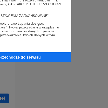
acji na Twoim urządzeniu końcowym i ich
alności, kliknij AKCEPTUJĘ I PRZECHODZĘ
cję "USTAWIENIA ZAAWANSOWANE".
oje prawo żądania dostępu,
wień Twojej przeglądarki w urządzeniu
trznych odbiorców danych z państw
 celu
 przetwarzania Twoich danych w tym
ną
 zostać
przechodzę do serwisu
lej