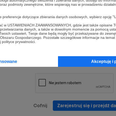
ologii automatycznego śledzenia i zbierania danych, dostęp do inform
a umowy
nie
 oraz podmioty zewnętrzne, które wspierają nas w prowadzeniu dział
nia
nięcia
nia z
* Zapoznałem się i akceptuję
Regulamin
serwisu oraz
prawo
oje preferencje dotyczące zbierania danych osobowych, wybierz op
wania
Politykę Prywatności
.
zowanemu
ofać w USTAWIENIACH ZAAWANSOWANYCH, gdzie jest także opisane Tw
 oraz
że prawo
a przetwarzania danych, a także w dowolnym momencie za pomocą usta
* Wyrażam zgodę na przetwarzanie moich danych
 Twoich ustawień, Twoje dane będą mogły być przekazywane do zewnę
h
osobowych podanych w formularzu rejestracyjnym w
go Obszaru Gospodarczego. Pozostałe szczegółowe informacje na temat
 polityce prywatności.
prawidłowego świadczenia usług serwisu Patronite.
Wyrażam zgodę na otrzymywanie drogą elektronicz
nta
informacji handlowych - newslettera. Opcja ta może
jest na
ansowane
Akceptuję i 
zmieniona w ustawieniach konta.
Cofnij
Zarejestruj się i przejdź da