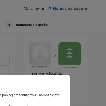
Masz pytania?
Napisz na czacie
4
Realizacja płatności
Nowy użytkownik
Wolny Jazdów
Już za chwilę
zostaniesz
Patronem!
ż poniżej prezentujemy Ci najważniejsze