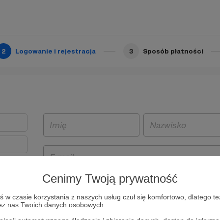
2
Logowanie i rejestracja
3
Sposób płatności
Cenimy Twoją prywatność
t
w czasie korzystania z naszych usług czuł się komfortowo, dlatego te
i i
zez nas Twoich danych osobowych.
owe będą
aw