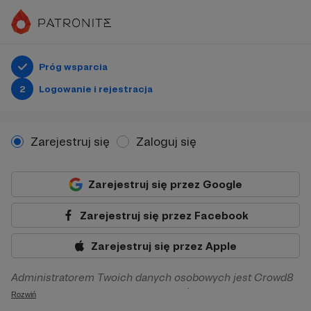
Próg wsparcia
2
Logowanie i rejestracja
Zarejestruj się
Zaloguj się
Zarejestruj się przez Google
Zarejestruj się przez Facebook
Zarejestruj się przez Apple
Administratorem Twoich danych osobowych jest Crowd8
sp. z o.o. z siedziba w Warszawie, ul. Żwirki i Wigury 16, 02-
Rozwiń
092 Warszawa. Twoje dane osobowe będą przetwarzane w