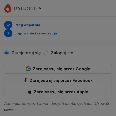
Próg wsparcia
2
Logowanie i rejestracja
Zarejestruj się
Zaloguj się
Zarejestruj się przez Google
Zarejestruj się przez Facebook
Zarejestruj się przez Apple
Administratorem Twoich danych osobowych jest Crowd8
sp. z o.o. z siedziba w Warszawie, ul. Żwirki i Wigury 16, 02-
Rozwiń
092 Warszawa. Twoje dane osobowe będą przetwarzane w