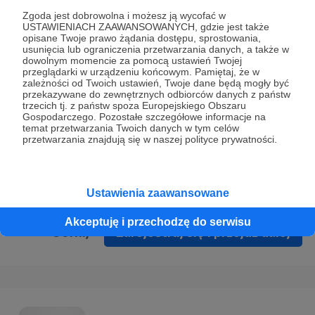
Prywatności
.
Zgoda jest dobrowolna i możesz ją wycofać w
USTAWIENIACH ZAAWANSOWANYCH, gdzie jest także
* Wyrażam zgodę na przetwarzanie moich danych
opisane Twoje prawo żądania dostępu, sprostowania,
osobowych podanych w formularzu rejestracyjnym w celu
usunięcia lub ograniczenia przetwarzania danych, a także w
dowolnym momencie za pomocą ustawień Twojej
prawidłowego świadczenia usług serwisu Patronite.
przeglądarki w urządzeniu końcowym. Pamiętaj, że w
zależności od Twoich ustawień, Twoje dane będą mogły być
Wyrażam zgodę na otrzymywanie drogą elektroniczną
przekazywane do zewnętrznych odbiorców danych z państw
trzecich tj. z państw spoza Europejskiego Obszaru
informacji handlowych - newslettera. Opcja ta może zostać
Gospodarczego. Pozostałe szczegółowe informacje na
zmieniona w ustawieniach konta.
temat przetwarzania Twoich danych w tym celów
przetwarzania znajdują się w naszej polityce prywatności.
Ustawienia zaawansowane
Akceptuję i przechodzę do serwisu
Cofnij
Zarejestruj się i przejdź dalej