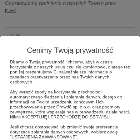
Gwarantujemy spełnienie wszystkich Twoich praw
szczególności w celu wykonania umowy zawartej z Tobą, w
wynikających z ogólnego rozporządzenia o ochronie
Rozwiń
tym do umożliwienia świadczenia usługi drogą
danych, tj. prawo dostępu, sprostowania oraz usunięcia
elektroniczną oraz pełnego korzystania z platformy
Twoich danych, ograniczenia ich przetwarzania, prawo do
Patronite.pl, w tym możliwości dokonywania oraz
ich przenoszenia, niepodlegania zautomatyzowanemu
otrzymywania wsparcia na naszej platformie oraz
podejmowaniu decyzji, w tym profilowaniu, a także prawo
dokonywania płatności.
wyrażenia sprzeciwu wobec przetwarzania Twoich danych
Cenimy Twoją prywatność
osobowych. Rejestracja dla osób niepełnoletnich możliwa
Dbamy o Twoją prywatność i chcemy, abyś w czasie
jest po przekazaniu podpisanego formularza "Zgodna na
korzystania z naszych usług czuł się komfortowo, dlatego też
założenie konta przez osobę niepełnoletnią", formularz
poniżej prezentujemy Ci najważniejsze informacje o
zasadach przetwarzania przez nas Twoich danych
dostępny jest na stronie regulaminu Patronite.pl.
osobowych.
Aby wyrazić zgody na korzystanie z technologii
automatycznego śledzenia i zbierania danych, dostęp do
informacji na Twoim urządzeniu końcowym i ich
przechowywanie przez Crowd8 sp. z o.o. oraz podmioty
zewnętrzne, które wspierają nas w prowadzeniu działalności,
kliknij AKCEPTUJĘ I PRZECHODZĘ DO SERWISU.
Jeśli chcesz dostosować lub zmienić swoje preferencje
dotyczące zbierania danych osobowych, wybierz opcję
* Zapoznałem się i akceptuję
Regulamin
serwisu oraz
Politykę
"USTAWIENIA ZAAWANSOWANE".