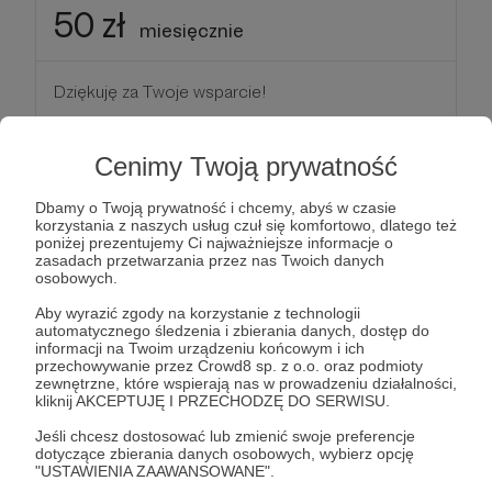
50 zł
miesięcznie
Dziękuję za Twoje wsparcie!
Patroni: 0
Cenimy Twoją prywatność
Dbamy o Twoją prywatność i chcemy, abyś w czasie
korzystania z naszych usług czuł się komfortowo, dlatego też
100 zł
poniżej prezentujemy Ci najważniejsze informacje o
miesięcznie
zasadach przetwarzania przez nas Twoich danych
osobowych.
Aby wyrazić zgody na korzystanie z technologii
Dziękuję za Twoje wsparcie!
automatycznego śledzenia i zbierania danych, dostęp do
informacji na Twoim urządzeniu końcowym i ich
przechowywanie przez Crowd8 sp. z o.o. oraz podmioty
Patroni: 0
zewnętrzne, które wspierają nas w prowadzeniu działalności,
kliknij AKCEPTUJĘ I PRZECHODZĘ DO SERWISU.
Jeśli chcesz dostosować lub zmienić swoje preferencje
dotyczące zbierania danych osobowych, wybierz opcję
200 zł
"USTAWIENIA ZAAWANSOWANE".
miesięcznie