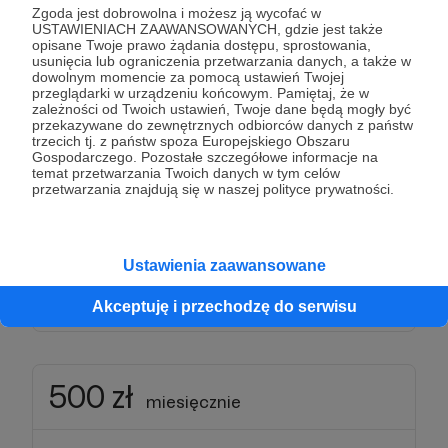
Zgoda jest dobrowolna i możesz ją wycofać w
USTAWIENIACH ZAAWANSOWANYCH, gdzie jest także
miesięcznie
opisane Twoje prawo żądania dostępu, sprostowania,
usunięcia lub ograniczenia przetwarzania danych, a także w
dowolnym momencie za pomocą ustawień Twojej
przeglądarki w urządzeniu końcowym. Pamiętaj, że w
Patroni: 0
zależności od Twoich ustawień, Twoje dane będą mogły być
przekazywane do zewnętrznych odbiorców danych z państw
trzecich tj. z państw spoza Europejskiego Obszaru
Gospodarczego. Pozostałe szczegółowe informacje na
temat przetwarzania Twoich danych w tym celów
300 zł
przetwarzania znajdują się w naszej polityce prywatności.
miesięcznie
miesięcznie
Ustawienia zaawansowane
Patroni: 0
Akceptuję i przechodzę do serwisu
500 zł
miesięcznie