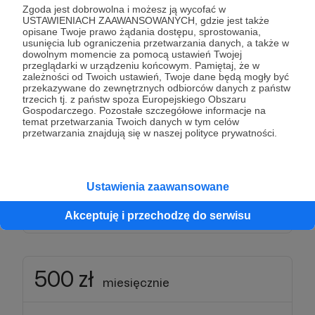
Zgoda jest dobrowolna i możesz ją wycofać w
USTAWIENIACH ZAAWANSOWANYCH, gdzie jest także
miesięcznie
opisane Twoje prawo żądania dostępu, sprostowania,
usunięcia lub ograniczenia przetwarzania danych, a także w
dowolnym momencie za pomocą ustawień Twojej
przeglądarki w urządzeniu końcowym. Pamiętaj, że w
Patroni: 0
zależności od Twoich ustawień, Twoje dane będą mogły być
przekazywane do zewnętrznych odbiorców danych z państw
trzecich tj. z państw spoza Europejskiego Obszaru
Gospodarczego. Pozostałe szczegółowe informacje na
temat przetwarzania Twoich danych w tym celów
300 zł
przetwarzania znajdują się w naszej polityce prywatności.
miesięcznie
miesięcznie
Ustawienia zaawansowane
Patroni: 0
Akceptuję i przechodzę do serwisu
500 zł
miesięcznie