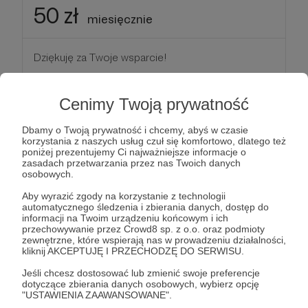
50 zł
miesięcznie
Dziękuję za Twoje wsparcie!
Patroni: 0
Cenimy Twoją prywatność
Dbamy o Twoją prywatność i chcemy, abyś w czasie
korzystania z naszych usług czuł się komfortowo, dlatego też
100 zł
poniżej prezentujemy Ci najważniejsze informacje o
miesięcznie
zasadach przetwarzania przez nas Twoich danych
osobowych.
Aby wyrazić zgody na korzystanie z technologii
Dziękuję za Twoje wsparcie!
automatycznego śledzenia i zbierania danych, dostęp do
informacji na Twoim urządzeniu końcowym i ich
przechowywanie przez Crowd8 sp. z o.o. oraz podmioty
Patroni: 0
zewnętrzne, które wspierają nas w prowadzeniu działalności,
kliknij AKCEPTUJĘ I PRZECHODZĘ DO SERWISU.
Jeśli chcesz dostosować lub zmienić swoje preferencje
dotyczące zbierania danych osobowych, wybierz opcję
200 zł
"USTAWIENIA ZAAWANSOWANE".
miesięcznie