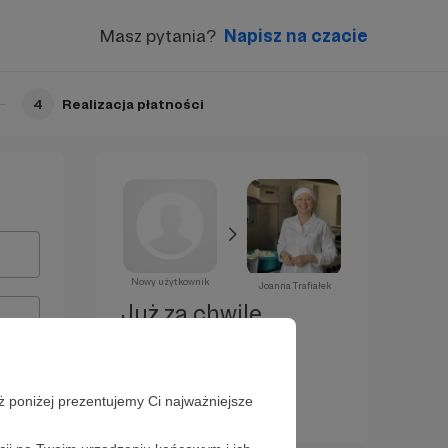
Masz pytania?
Napisz na czacie
4
Realizacja płatności
Nowy użytkownik
Joanna Trafiałek
Już za chwilę
zostaniesz
Patronem!
ż poniżej prezentujemy Ci najważniejsze