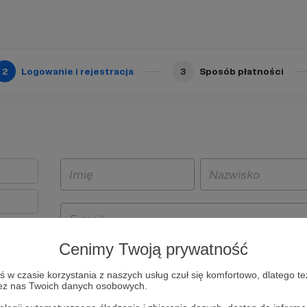
2
Logowanie i rejestracja
3
Sposób płatności
Cenimy Twoją prywatność
t
w czasie korzystania z naszych usług czuł się komfortowo, dlatego te
i i
zez nas Twoich danych osobowych.
owe będą
aw