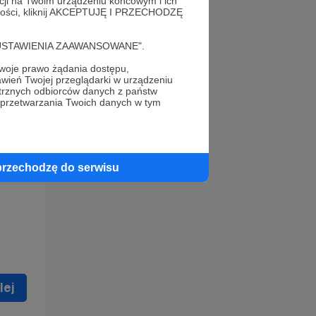
acji na Twoim urządzeniu końcowym i ich
alności, kliknij AKCEPTUJĘ I PRZECHODZĘ
cję "USTAWIENIA ZAAWANSOWANE".
oje prawo żądania dostępu,
wień Twojej przeglądarki w urządzeniu
trznych odbiorców danych z państw
 celu
 przetwarzania Twoich danych w tym
ną
 zostać
przechodzę do serwisu
lej