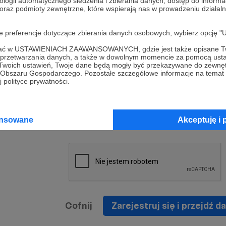
ologii automatycznego śledzenia i zbierania danych, dostęp do inform
a umowy
nie
 oraz podmioty zewnętrzne, które wspierają nas w prowadzeniu dział
nia
nięcia
nia z
* Zapoznałem się i akceptuję
Regulamin
serwisu oraz
prawo
oje preferencje dotyczące zbierania danych osobowych, wybierz op
wania
Politykę Prywatności
.
zowanemu
ofać w USTAWIENIACH ZAAWANSOWANYCH, gdzie jest także opisane Tw
 oraz
że prawo
a przetwarzania danych, a także w dowolnym momencie za pomocą usta
* Wyrażam zgodę na przetwarzanie moich danych
 Twoich ustawień, Twoje dane będą mogły być przekazywane do zewnę
h
osobowych podanych w formularzu rejestracyjnym w
go Obszaru Gospodarczego. Pozostałe szczegółowe informacje na temat
 polityce prywatności.
prawidłowego świadczenia usług serwisu Patronite.
Wyrażam zgodę na otrzymywanie drogą elektronicz
nta
informacji handlowych - newslettera. Opcja ta może
jest na
ansowane
Akceptuję i 
zmieniona w ustawieniach konta.
Cofnij
Zarejestruj się i przejdź da