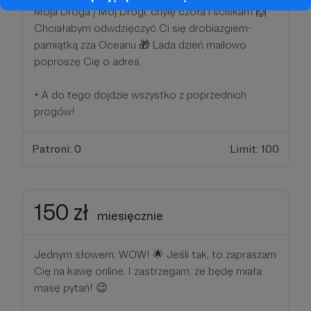
Moja Droga / Mój Drogi, chylę czoła i ściskam 🙌
Chciałabym odwdzięczyć Ci się drobiazgiem-
pamiątką zza Oceanu 🎁 Lada dzień mailowo
poproszę Cię o adres.
+ A do tego dojdzie wszystko z poprzednich
progów!
Patroni: 0
Limit: 100
150 zł
miesięcznie
Jednym słowem: WOW! 🌟 Jeśli tak, to zapraszam
Cię na kawę online. I zastrzegam, że będę miała
masę pytań! 😉