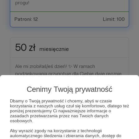
progu!
Patroni: 12
Limit: 100
50 zł
miesięcznie
Ale mi zrobiłaś/eś dzień! ✨ W ramach
podziękowania przygotuję dla Ciebie dwie ręcznie
narysowane grafiki z Twoim imieniem i nazwiskiem
Cenimy Twoją prywatność
albo ksywką (daj mi tylko znać, co wybierasz) –
możesz je wykorzystać do druku, w social
Dbamy o Twoją prywatność i chcemy, abyś w czasie
mediach czy jak tylko sobie wymarzysz 🎨
korzystania z naszych usług czuł się komfortowo, dlatego też
poniżej prezentujemy Ci najważniejsze informacje o
zasadach przetwarzania przez nas Twoich danych
+ Do tego dochodzi wszystko z poprzednich
osobowych.
progów!
Aby wyrazić zgody na korzystanie z technologii
automatycznego śledzenia i zbierania danych, dostęp do