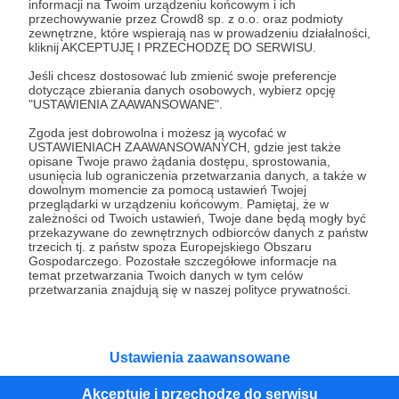
informacji na Twoim urządzeniu końcowym i ich
Patroni: 5
Limit: 100
przechowywanie przez Crowd8 sp. z o.o. oraz podmioty
zewnętrzne, które wspierają nas w prowadzeniu działalności,
kliknij AKCEPTUJĘ I PRZECHODZĘ DO SERWISU.
Jeśli chcesz dostosować lub zmienić swoje preferencje
70 zł
dotyczące zbierania danych osobowych, wybierz opcję
miesięcznie
"USTAWIENIA ZAAWANSOWANE".
Zgoda jest dobrowolna i możesz ją wycofać w
Jeju, dziękuję! 🥰 Wyślę do Ciebie kartkę
USTAWIENIACH ZAAWANSOWANYCH, gdzie jest także
opisane Twoje prawo żądania dostępu, sprostowania,
pocztową prosto z Kanady! 📬🇨🇦 Odpisz tylko
usunięcia lub ograniczenia przetwarzania danych, a także w
na mojego maila podając adres 😉
dowolnym momencie za pomocą ustawień Twojej
przeglądarki w urządzeniu końcowym. Pamiętaj, że w
zależności od Twoich ustawień, Twoje dane będą mogły być
+ A do tego wszystko z poprzednich progów!
przekazywane do zewnętrznych odbiorców danych z państw
trzecich tj. z państw spoza Europejskiego Obszaru
Gospodarczego. Pozostałe szczegółowe informacje na
temat przetwarzania Twoich danych w tym celów
Patroni: 1
Limit: 100
przetwarzania znajdują się w naszej polityce prywatności.
100 zł
Ustawienia zaawansowane
miesięcznie
Akceptuję i przechodzę do serwisu