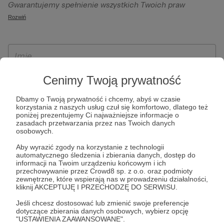
Gwarantujemy spełnienie wszystkich Twoich praw
szczególności w celu wykonania umowy zawartej z Tobą, w
wynikających z ogólnego rozporządzenia o ochronie
Rozwiń
tym do umożliwienia świadczenia usługi drogą
danych, tj. prawo dostępu, sprostowania oraz usunięcia
elektroniczną oraz pełnego korzystania z platformy
Twoich danych, ograniczenia ich przetwarzania, prawo do
Patronite.pl, w tym możliwości dokonywania oraz
ich przenoszenia, niepodlegania zautomatyzowanemu
otrzymywania wsparcia na naszej platformie oraz
podejmowaniu decyzji, w tym profilowaniu, a także prawo
dokonywania płatności.
wyrażenia sprzeciwu wobec przetwarzania Twoich danych
Cenimy Twoją prywatność
osobowych. Rejestracja dla osób niepełnoletnich możliwa
Dbamy o Twoją prywatność i chcemy, abyś w czasie
jest po przekazaniu podpisanego formularza "Zgodna na
korzystania z naszych usług czuł się komfortowo, dlatego też
założenie konta przez osobę niepełnoletnią", formularz
poniżej prezentujemy Ci najważniejsze informacje o
zasadach przetwarzania przez nas Twoich danych
dostępny jest na stronie regulaminu Patronite.pl.
osobowych.
Aby wyrazić zgody na korzystanie z technologii
automatycznego śledzenia i zbierania danych, dostęp do
informacji na Twoim urządzeniu końcowym i ich
przechowywanie przez Crowd8 sp. z o.o. oraz podmioty
zewnętrzne, które wspierają nas w prowadzeniu działalności,
kliknij AKCEPTUJĘ I PRZECHODZĘ DO SERWISU.
Jeśli chcesz dostosować lub zmienić swoje preferencje
dotyczące zbierania danych osobowych, wybierz opcję
* Zapoznałem się i akceptuję
Regulamin
serwisu oraz
Politykę
"USTAWIENIA ZAAWANSOWANE".