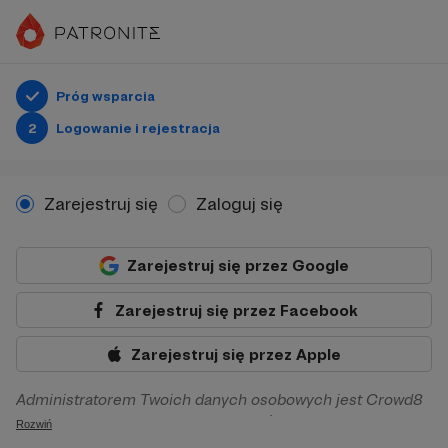
Próg wsparcia
2
Logowanie i rejestracja
Zarejestruj się
Zaloguj się
Zarejestruj się przez Google
Zarejestruj się przez Facebook
Zarejestruj się przez Apple
Administratorem Twoich danych osobowych jest Crowd8
sp. z o.o. z siedziba w Warszawie, ul. Żwirki i Wigury 16, 02-
Rozwiń
092 Warszawa. Twoje dane osobowe będą przetwarzane w