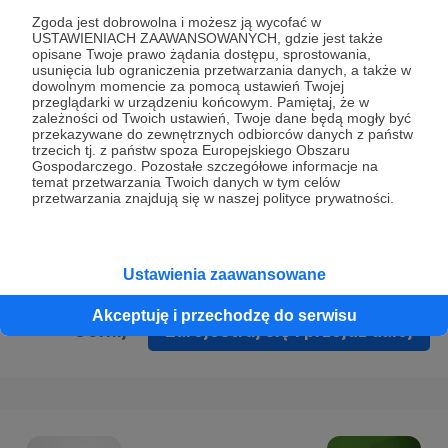
Prywatności
.
Zgoda jest dobrowolna i możesz ją wycofać w
USTAWIENIACH ZAAWANSOWANYCH, gdzie jest także
* Wyrażam zgodę na przetwarzanie moich danych
opisane Twoje prawo żądania dostępu, sprostowania,
osobowych podanych w formularzu rejestracyjnym w celu
usunięcia lub ograniczenia przetwarzania danych, a także w
dowolnym momencie za pomocą ustawień Twojej
prawidłowego świadczenia usług serwisu Patronite.
przeglądarki w urządzeniu końcowym. Pamiętaj, że w
zależności od Twoich ustawień, Twoje dane będą mogły być
Wyrażam zgodę na otrzymywanie drogą elektroniczną
przekazywane do zewnętrznych odbiorców danych z państw
trzecich tj. z państw spoza Europejskiego Obszaru
informacji handlowych - newslettera. Opcja ta może zostać
Gospodarczego. Pozostałe szczegółowe informacje na
zmieniona w ustawieniach konta.
temat przetwarzania Twoich danych w tym celów
przetwarzania znajdują się w naszej polityce prywatności.
Ustawienia zaawansowane
Akceptuję i przechodzę do serwisu
Cofnij
Zarejestruj się i przejdź dalej