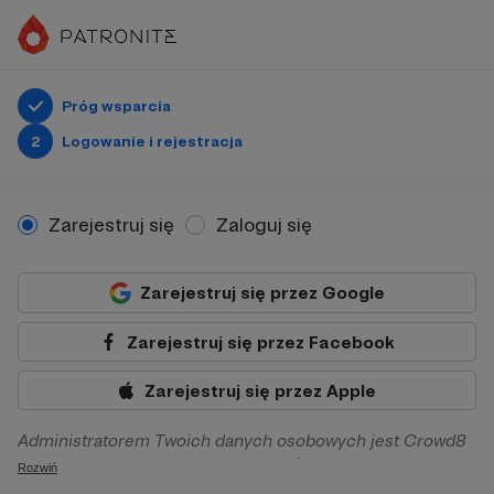
Próg wsparcia
2
Logowanie i rejestracja
Zarejestruj się
Zaloguj się
Zarejestruj się przez Google
Zarejestruj się przez Facebook
Zarejestruj się przez Apple
Administratorem Twoich danych osobowych jest Crowd8
sp. z o.o. z siedziba w Warszawie, ul. Żwirki i Wigury 16, 02-
Rozwiń
092 Warszawa. Twoje dane osobowe będą przetwarzane w