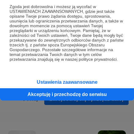
Prywatności
.
Zgoda jest dobrowolna i możesz ją wycofać w
USTAWIENIACH ZAAWANSOWANYCH, gdzie jest także
* Wyrażam zgodę na przetwarzanie moich danych
opisane Twoje prawo żądania dostępu, sprostowania,
osobowych podanych w formularzu rejestracyjnym w celu
usunięcia lub ograniczenia przetwarzania danych, a także w
dowolnym momencie za pomocą ustawień Twojej
prawidłowego świadczenia usług serwisu Patronite.
przeglądarki w urządzeniu końcowym. Pamiętaj, że w
zależności od Twoich ustawień, Twoje dane będą mogły być
Wyrażam zgodę na otrzymywanie drogą elektroniczną
przekazywane do zewnętrznych odbiorców danych z państw
trzecich tj. z państw spoza Europejskiego Obszaru
informacji handlowych - newslettera. Opcja ta może zostać
Gospodarczego. Pozostałe szczegółowe informacje na
zmieniona w ustawieniach konta.
temat przetwarzania Twoich danych w tym celów
przetwarzania znajdują się w naszej polityce prywatności.
Ustawienia zaawansowane
Akceptuję i przechodzę do serwisu
Cofnij
Zarejestruj się i przejdź dalej