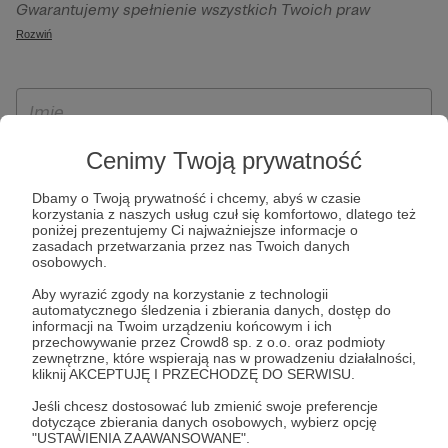
Gwarantujemy spełnienie wszystkich Twoich praw
szczególności w celu wykonania umowy zawartej z Tobą, w
wynikających z ogólnego rozporządzenia o ochronie
Rozwiń
tym do umożliwienia świadczenia usługi drogą
danych, tj. prawo dostępu, sprostowania oraz usunięcia
elektroniczną oraz pełnego korzystania z platformy
Twoich danych, ograniczenia ich przetwarzania, prawo do
Patronite.pl, w tym możliwości dokonywania oraz
ich przenoszenia, niepodlegania zautomatyzowanemu
otrzymywania wsparcia na naszej platformie oraz
podejmowaniu decyzji, w tym profilowaniu, a także prawo
dokonywania płatności.
wyrażenia sprzeciwu wobec przetwarzania Twoich danych
Cenimy Twoją prywatność
osobowych. Rejestracja dla osób niepełnoletnich możliwa
Dbamy o Twoją prywatność i chcemy, abyś w czasie
jest po przekazaniu podpisanego formularza "Zgodna na
korzystania z naszych usług czuł się komfortowo, dlatego też
założenie konta przez osobę niepełnoletnią", formularz
poniżej prezentujemy Ci najważniejsze informacje o
zasadach przetwarzania przez nas Twoich danych
dostępny jest na stronie regulaminu Patronite.pl.
osobowych.
Aby wyrazić zgody na korzystanie z technologii
automatycznego śledzenia i zbierania danych, dostęp do
informacji na Twoim urządzeniu końcowym i ich
przechowywanie przez Crowd8 sp. z o.o. oraz podmioty
zewnętrzne, które wspierają nas w prowadzeniu działalności,
kliknij AKCEPTUJĘ I PRZECHODZĘ DO SERWISU.
Jeśli chcesz dostosować lub zmienić swoje preferencje
dotyczące zbierania danych osobowych, wybierz opcję
* Zapoznałem się i akceptuję
Regulamin
serwisu oraz
Politykę
"USTAWIENIA ZAAWANSOWANE".