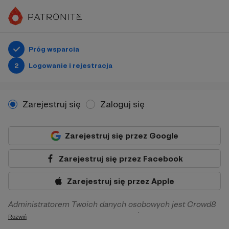
Próg wsparcia
2
Logowanie i rejestracja
Zarejestruj się
Zaloguj się
Zarejestruj się przez Google
Zarejestruj się przez Facebook
Zarejestruj się przez Apple
Administratorem Twoich danych osobowych jest Crowd8
sp. z o.o. z siedziba w Warszawie, ul. Żwirki i Wigury 16, 02-
Rozwiń
092 Warszawa. Twoje dane osobowe będą przetwarzane w