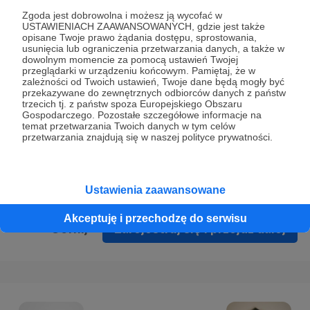
Prywatności
.
Zgoda jest dobrowolna i możesz ją wycofać w
USTAWIENIACH ZAAWANSOWANYCH, gdzie jest także
* Wyrażam zgodę na przetwarzanie moich danych
opisane Twoje prawo żądania dostępu, sprostowania,
osobowych podanych w formularzu rejestracyjnym w celu
usunięcia lub ograniczenia przetwarzania danych, a także w
dowolnym momencie za pomocą ustawień Twojej
prawidłowego świadczenia usług serwisu Patronite.
przeglądarki w urządzeniu końcowym. Pamiętaj, że w
zależności od Twoich ustawień, Twoje dane będą mogły być
Wyrażam zgodę na otrzymywanie drogą elektroniczną
przekazywane do zewnętrznych odbiorców danych z państw
trzecich tj. z państw spoza Europejskiego Obszaru
informacji handlowych - newslettera. Opcja ta może zostać
Gospodarczego. Pozostałe szczegółowe informacje na
zmieniona w ustawieniach konta.
temat przetwarzania Twoich danych w tym celów
przetwarzania znajdują się w naszej polityce prywatności.
Ustawienia zaawansowane
Akceptuję i przechodzę do serwisu
Cofnij
Zarejestruj się i przejdź dalej