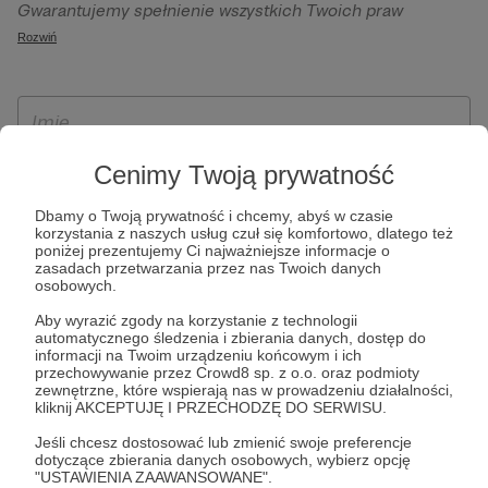
Gwarantujemy spełnienie wszystkich Twoich praw
szczególności w celu wykonania umowy zawartej z Tobą, w
wynikających z ogólnego rozporządzenia o ochronie
Rozwiń
tym do umożliwienia świadczenia usługi drogą
danych, tj. prawo dostępu, sprostowania oraz usunięcia
elektroniczną oraz pełnego korzystania z platformy
Twoich danych, ograniczenia ich przetwarzania, prawo do
Patronite.pl, w tym możliwości dokonywania oraz
ich przenoszenia, niepodlegania zautomatyzowanemu
otrzymywania wsparcia na naszej platformie oraz
podejmowaniu decyzji, w tym profilowaniu, a także prawo
dokonywania płatności.
wyrażenia sprzeciwu wobec przetwarzania Twoich danych
Cenimy Twoją prywatność
osobowych. Rejestracja dla osób niepełnoletnich możliwa
Dbamy o Twoją prywatność i chcemy, abyś w czasie
jest po przekazaniu podpisanego formularza "Zgodna na
korzystania z naszych usług czuł się komfortowo, dlatego też
założenie konta przez osobę niepełnoletnią", formularz
poniżej prezentujemy Ci najważniejsze informacje o
zasadach przetwarzania przez nas Twoich danych
dostępny jest na stronie regulaminu Patronite.pl.
osobowych.
Aby wyrazić zgody na korzystanie z technologii
automatycznego śledzenia i zbierania danych, dostęp do
informacji na Twoim urządzeniu końcowym i ich
przechowywanie przez Crowd8 sp. z o.o. oraz podmioty
zewnętrzne, które wspierają nas w prowadzeniu działalności,
kliknij AKCEPTUJĘ I PRZECHODZĘ DO SERWISU.
Jeśli chcesz dostosować lub zmienić swoje preferencje
dotyczące zbierania danych osobowych, wybierz opcję
* Zapoznałem się i akceptuję
Regulamin
serwisu oraz
Politykę
"USTAWIENIA ZAAWANSOWANE".