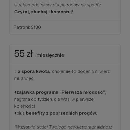
sluchac-odcinkow-dla-patronow-na-spotify
Czytaj, słuchaj i komentuj!
Patroni: 3130
55 zł
miesięcznie
To spora kwota
, cholernie to doceniam, wierz
mi, a więc:
♦️
zajawka programu „Pierwsza młodość”
,
nagrana co tydzień, dla Was, w pierwszej
kolejności
♦️plus
benefity z poprzednich progów.
*Wszystkie treści Twojego newslettera znajdziesz