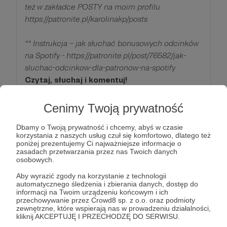
też w zakładce POSTY na moim profilu
https://patronite.pl/karolinakp/posts
** Instrukcja – jak słuchać bonusowych odcinków
na Spotify - https://patronite.pl/post/76582/jak-
sluchac-odcinkow-dla-patronow-na-spotify
Czytaj, słuchaj i komentuj!
Cenimy Twoją prywatność
Patroni: 180
Dbamy o Twoją prywatność i chcemy, abyś w czasie
korzystania z naszych usług czuł się komfortowo, dlatego też
poniżej prezentujemy Ci najważniejsze informacje o
155 zł
zasadach przetwarzania przez nas Twoich danych
miesięcznie
osobowych.
Aby wyrazić zgody na korzystanie z technologii
Robi się poważnie... wdzięczność rośnie
automatycznego śledzenia i zbierania danych, dostęp do
informacji na Twoim urządzeniu końcowym i ich
przechowywanie przez Crowd8 sp. z o.o. oraz podmioty
Specjalnie dla Was wszystko co powyżej i coś
zewnętrzne, które wspierają nas w prowadzeniu działalności,
kliknij AKCEPTUJĘ I PRZECHODZĘ DO SERWISU.
extra: