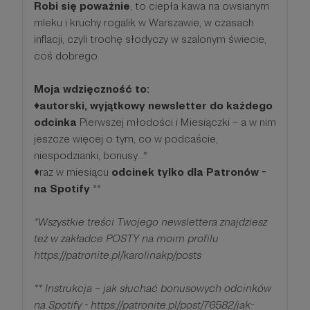
Robi się poważnie
, to ciepła kawa na owsianym
mleku i kruchy rogalik w Warszawie, w czasach
inflacji, czyli trochę słodyczy w szalonym świecie,
coś dobrego.
Moja wdzięczność to:
♦️
autorski, wyjątkowy newsletter do każdego
odcinka
Pierwszej młodości i Miesiączki – a w nim
jeszcze więcej o tym, co w podcaście,
niespodzianki, bonusy…*
♦️raz w miesiącu
odcinek tylko dla Patronów -
na Spotify
**
*Wszystkie treści Twojego newslettera znajdziesz
też w zakładce POSTY na moim profilu
https://patronite.pl/karolinakp/posts
** Instrukcja – jak słuchać bonusowych odcinków
na Spotify - https://patronite.pl/post/76582/jak-