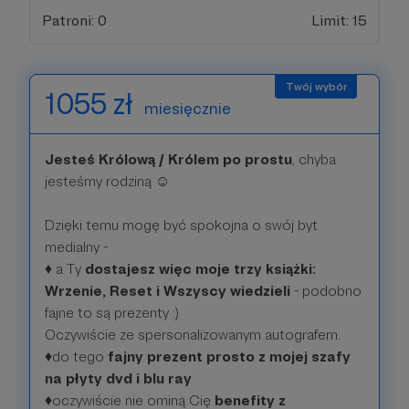
Patroni: 0
Limit: 15
1055 zł
miesięcznie
Jesteś Królową / Królem po prostu
, chyba
jesteśmy rodziną ☺
Dzięki temu mogę być spokojna o swój byt
medialny -
♦️ a Ty
dostajesz więc moje trzy książki:
Wrzenie, Reset i Wszyscy wiedzieli
- podobno
fajne to są prezenty :)
Oczywiście ze spersonalizowanym autografem.
♦️do tego
fajny prezent prosto z mojej szafy
na płyty dvd i blu ray
♦️oczywiście nie ominą Cię
benefity z