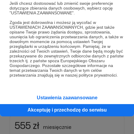
♦️odnajdziecie się
w napisach i podziękowaniu
Jeśli chcesz dostosować lub zmienić swoje preferencje
dotyczące zbierania danych osobowych, wybierz opcję
w materiale video na YT
"USTAWIENIA ZAAWANSOWANE".
♦️plus
benefity z poprzednich progów.
Zgoda jest dobrowolna i możesz ją wycofać w
USTAWIENIACH ZAAWANSOWANYCH, gdzie jest także
*Wszystkie treści Twojego newslettera znajdziesz
opisane Twoje prawo żądania dostępu, sprostowania,
usunięcia lub ograniczenia przetwarzania danych, a także w
też w zakładce POSTY na moim profilu
dowolnym momencie za pomocą ustawień Twojej
https://patronite.pl/karolinakp/posts
przeglądarki w urządzeniu końcowym. Pamiętaj, że w
zależności od Twoich ustawień, Twoje dane będą mogły być
przekazywane do zewnętrznych odbiorców danych z państw
** Instrukcja – jak słuchać bonusowych odcinków
trzecich tj. z państw spoza Europejskiego Obszaru
Gospodarczego. Pozostałe szczegółowe informacje na
na Spotify - https://patronite.pl/post/76582/jak-
temat przetwarzania Twoich danych w tym celów
sluchac-odcinkow-dla-patronow-na-spotify
przetwarzania znajdują się w naszej polityce prywatności.
Czytaj, słuchaj i komentuj!
Ustawienia zaawansowane
Patroni: 5
Akceptuję i przechodzę do serwisu
555 zł
miesięcznie