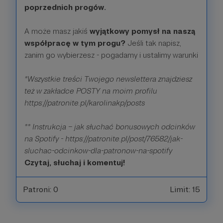
poprzednich progów.
A może masz jakiś
wyjątkowy pomysł na naszą
współpracę w tym progu?
Jeśli tak napisz,
zanim go wybierzesz - pogadamy i ustalimy warunki
*Wszystkie treści Twojego newslettera znajdziesz
też w zakładce POSTY na moim profilu
https://patronite.pl/karolinakp/posts
** Instrukcja – jak słuchać bonusowych odcinków
na Spotify - https://patronite.pl/post/76582/jak-
sluchac-odcinkow-dla-patronow-na-spotify
Czytaj, słuchaj i komentuj!
Patroni: 0
Limit: 15