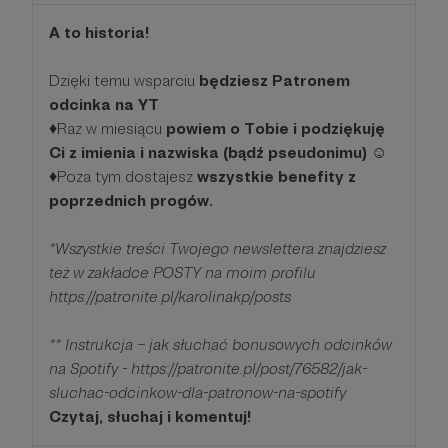
A to historia!
Dzięki temu wsparciu
będziesz Patronem
odcinka na YT
♦️Raz w miesiącu
powiem o Tobie i podziękuję
Ci z imienia i nazwiska (bądź pseudonimu)
☺
♦️Poza tym dostajesz
wszystkie benefity z
poprzednich progów.
*Wszystkie treści Twojego newslettera znajdziesz
też w zakładce POSTY na moim profilu
https://patronite.pl/karolinakp/posts
** Instrukcja – jak słuchać bonusowych odcinków
na Spotify - https://patronite.pl/post/76582/jak-
sluchac-odcinkow-dla-patronow-na-spotify
Czytaj, słuchaj i komentuj!