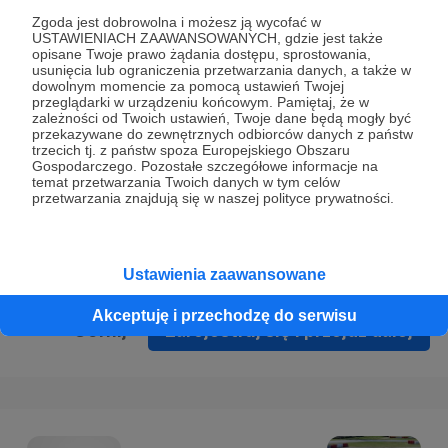
Prywatności
.
Zgoda jest dobrowolna i możesz ją wycofać w
USTAWIENIACH ZAAWANSOWANYCH, gdzie jest także
* Wyrażam zgodę na przetwarzanie moich danych
opisane Twoje prawo żądania dostępu, sprostowania,
osobowych podanych w formularzu rejestracyjnym w celu
usunięcia lub ograniczenia przetwarzania danych, a także w
dowolnym momencie za pomocą ustawień Twojej
prawidłowego świadczenia usług serwisu Patronite.
przeglądarki w urządzeniu końcowym. Pamiętaj, że w
zależności od Twoich ustawień, Twoje dane będą mogły być
Wyrażam zgodę na otrzymywanie drogą elektroniczną
przekazywane do zewnętrznych odbiorców danych z państw
trzecich tj. z państw spoza Europejskiego Obszaru
informacji handlowych - newslettera. Opcja ta może zostać
Gospodarczego. Pozostałe szczegółowe informacje na
zmieniona w ustawieniach konta.
temat przetwarzania Twoich danych w tym celów
przetwarzania znajdują się w naszej polityce prywatności.
Ustawienia zaawansowane
Akceptuję i przechodzę do serwisu
Cofnij
Zarejestruj się i przejdź dalej