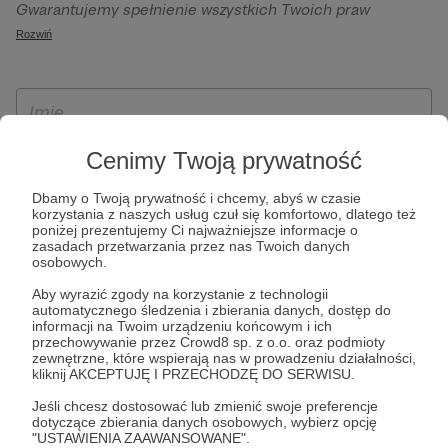
Gwarantujemy spełnienie wszystkich Twoich praw
szczególności w celu wykonania umowy zawartej z Tobą, w
wynikających z ogólnego rozporządzenia o ochronie
Rozwiń
tym do umożliwienia świadczenia usługi drogą
danych, tj. prawo dostępu, sprostowania oraz usunięcia
elektroniczną oraz pełnego korzystania z platformy
Twoich danych, ograniczenia ich przetwarzania, prawo do
Patronite.pl, w tym możliwości dokonywania oraz
ich przenoszenia, niepodlegania zautomatyzowanemu
otrzymywania wsparcia na naszej platformie oraz
podejmowaniu decyzji, w tym profilowaniu, a także prawo
dokonywania płatności.
wyrażenia sprzeciwu wobec przetwarzania Twoich danych
Cenimy Twoją prywatność
osobowych. Rejestracja dla osób niepełnoletnich możliwa
Dbamy o Twoją prywatność i chcemy, abyś w czasie
jest po przekazaniu podpisanego formularza "Zgodna na
korzystania z naszych usług czuł się komfortowo, dlatego też
założenie konta przez osobę niepełnoletnią", formularz
poniżej prezentujemy Ci najważniejsze informacje o
zasadach przetwarzania przez nas Twoich danych
dostępny jest na stronie regulaminu Patronite.pl.
osobowych.
Aby wyrazić zgody na korzystanie z technologii
automatycznego śledzenia i zbierania danych, dostęp do
informacji na Twoim urządzeniu końcowym i ich
przechowywanie przez Crowd8 sp. z o.o. oraz podmioty
zewnętrzne, które wspierają nas w prowadzeniu działalności,
kliknij AKCEPTUJĘ I PRZECHODZĘ DO SERWISU.
Jeśli chcesz dostosować lub zmienić swoje preferencje
dotyczące zbierania danych osobowych, wybierz opcję
* Zapoznałem się i akceptuję
Regulamin
serwisu oraz
Politykę
"USTAWIENIA ZAAWANSOWANE".