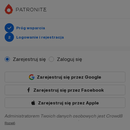
Próg wsparcia
2
Logowanie i rejestracja
Zarejestruj się
Zaloguj się
Zarejestruj się przez Google
Zarejestruj się przez Facebook
Zarejestruj się przez Apple
Administratorem Twoich danych osobowych jest Crowd8
sp. z o.o. z siedziba w Warszawie, ul. Żwirki i Wigury 16, 02-
Rozwiń
092 Warszawa. Twoje dane osobowe będą przetwarzane w