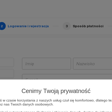
2
Logowanie i rejestracja
3
Sposób płatności
Cenimy Twoją prywatność
t
w czasie korzystania z naszych usług czuł się komfortowo, dlatego te
i i
zez nas Twoich danych osobowych.
owe będą
aw