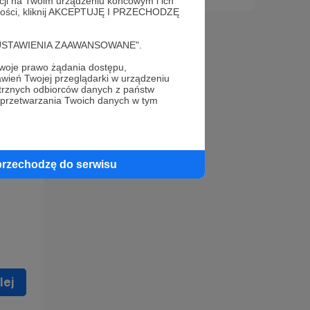
acji na Twoim urządzeniu końcowym i ich
alności, kliknij AKCEPTUJĘ I PRZECHODZĘ
cję "USTAWIENIA ZAAWANSOWANE".
oje prawo żądania dostępu,
wień Twojej przeglądarki w urządzeniu
trznych odbiorców danych z państw
 celu
 przetwarzania Twoich danych w tym
ną
 zostać
przechodzę do serwisu
lej