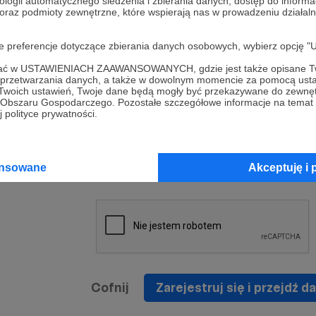
ologii automatycznego śledzenia i zbierania danych, dostęp do inform
a umowy
nie
 oraz podmioty zewnętrzne, które wspierają nas w prowadzeniu dział
nia
nięcia
nia z
* Zapoznałem się i akceptuję
Regulamin
serwisu oraz
prawo
oje preferencje dotyczące zbierania danych osobowych, wybierz op
wania
Politykę Prywatności
.
zowanemu
ofać w USTAWIENIACH ZAAWANSOWANYCH, gdzie jest także opisane Tw
 oraz
że prawo
a przetwarzania danych, a także w dowolnym momencie za pomocą usta
* Wyrażam zgodę na przetwarzanie moich danych
 Twoich ustawień, Twoje dane będą mogły być przekazywane do zewnę
h
osobowych podanych w formularzu rejestracyjnym w
go Obszaru Gospodarczego. Pozostałe szczegółowe informacje na temat
 polityce prywatności.
prawidłowego świadczenia usług serwisu Patronite.
Wyrażam zgodę na otrzymywanie drogą elektronicz
nta
informacji handlowych - newslettera. Opcja ta może
jest na
ansowane
Akceptuję i 
zmieniona w ustawieniach konta.
Cofnij
Zarejestruj się i przejdź da