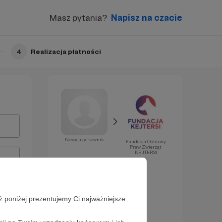
Masz pytania?
Napisz na czacie
4
Realizacja płatności
Nowy użytkownik
Fundacja Ochrony
Praw Zwierząt
KEJTERSI
Już za chwilę
zostaniesz
Patronem!
ż poniżej prezentujemy Ci najważniejsze