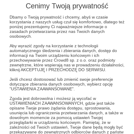
wszystkimi poprzednimi bonusami, zostanie
Cenimy Twoją prywatność
również zaproszony na każdy z naszych
zamkniętych pokazów.
Dbamy o Twoją prywatność i chcemy, abyś w czasie
korzystania z naszych usług czuł się komfortowo, dlatego też
poniżej prezentujemy Ci najważniejsze informacje o
zasadach przetwarzania przez nas Twoich danych
Patroni: 0
osobowych.
Aby wyrazić zgody na korzystanie z technologii
automatycznego śledzenia i zbierania danych, dostęp do
informacji na Twoim urządzeniu końcowym i ich
150 zł
miesięcznie
przechowywanie przez Crowd8 sp. z o.o. oraz podmioty
zewnętrzne, które wspierają nas w prowadzeniu działalności,
kliknij AKCEPTUJĘ I PRZECHODZĘ DO SERWISU.
📼 Specjalnie dla fanów naszej salki VHS. Jeśli
Jeśli chcesz dostosować lub zmienić swoje preferencje
dotyczące zbierania danych osobowych, wybierz opcję
chcesz móc regularnie zarezerwować dla siebie
"USTAWIENIA ZAAWANSOWANE".
naszą skrywającą tajemnice salę i pobuszować w
Zgoda jest dobrowolna i możesz ją wycofać w
naszej kolekcji kaset VHS, raz w miesiącu
USTAWIENIACH ZAAWANSOWANYCH, gdzie jest także
udostępnimy Ci taką możliwość w podziękowaniu
opisane Twoje prawo żądania dostępu, sprostowania,
usunięcia lub ograniczenia przetwarzania danych, a także w
za Twoje hojne wsparcie. Odezwij się do nas by
dowolnym momencie za pomocą ustawień Twojej
zarezerwować termin 😎 Poza tym dostaniesz
przeglądarki w urządzeniu końcowym. Pamiętaj, że w
zależności od Twoich ustawień, Twoje dane będą mogły być
dostęp do wszystkich bonusów z poprzednich
przekazywane do zewnętrznych odbiorców danych z państw