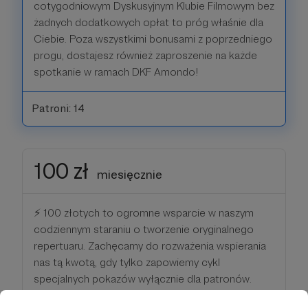
cotygodniowym Dyskusyjnym Klubie Filmowym bez
żadnych dodatkowych opłat to próg właśnie dla
Ciebie. Poza wszystkimi bonusami z poprzedniego
progu, dostajesz również zaproszenie na każde
spotkanie w ramach DKF Amondo!
Patroni: 14
100 zł
miesięcznie
⚡️ 100 złotych to ogromne wsparcie w naszym
codziennym staraniu o tworzenie oryginalnego
repertuaru. Zachęcamy do rozważenia wspierania
nas tą kwotą, gdy tylko zapowiemy cykl
specjalnych pokazów wyłącznie dla patronów.
Każdy z naszych patronów w tym progu, poza