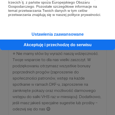
progów!
trzecich tj. z państw spoza Europejskiego Obszaru
Gospodarczego. Pozostałe szczegółowe informacje na
temat przetwarzania Twoich danych w tym celów
Patroni: 0
przetwarzania znajdują się w naszej polityce prywatności.
Ustawienia zaawansowane
250 zł
miesięcznie
Akceptuję i przechodzę do serwisu
⭐ Nie mamy słów by wyrazić naszą wdzięczność.
Twoje wsparcie to dla nas wielki zaszczyt. W
podziękowaniu otrzymasz wszystkie bonusy
poprzednich progów (zaproszenie do
społeczności patronów, wstęp na każde
spotkanie w ramach DKF-u, zaproszenie na
zamknięte pokazy oraz możliwość darmowego
wstępu do salki VHS raz w miesiącu). Dodatkowo,
jeśli masz jakieś specjalne sugestie lub prośby –
odezwij się do nas 😉