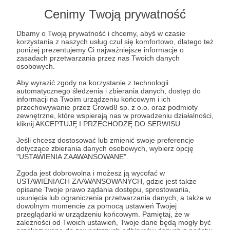
Cenimy Twoją prywatność
60 zł
miesięcznie
Dbamy o Twoją prywatność i chcemy, abyś w czasie
korzystania z naszych usług czuł się komfortowo, dlatego też
Jesteśmy Ci wdzięczni potrójnie za tak hojne
poniżej prezentujemy Ci najważniejsze informacje o
zasadach przetwarzania przez nas Twoich danych
wsparcie! Chcemy się Tobie odwdzięczyć dając
osobowych.
Ci możliwość uzyskania comiesięcznych inspiracji
Aby wyrazić zgody na korzystanie z technologii
do pracy z uczniami na lekcjach. W każdym
automatycznego śledzenia i zbierania danych, dostęp do
miesiącu
otrzymasz od nas wybrane
informacji na Twoim urządzeniu końcowym i ich
przechowywanie przez Crowd8 sp. z o.o. oraz podmioty
materiały dydaktyczne
w postaci np.:
zewnętrzne, które wspierają nas w prowadzeniu działalności,
scenariuszy, instrukcji prowadzenia zajęć, zabaw
kliknij AKCEPTUJĘ I PRZECHODZĘ DO SERWISU.
edukacyjnych, prelekcji online lub innych
Jeśli chcesz dostosować lub zmienić swoje preferencje
wymyślonych przez nas pomysłów, stosowanie do
dotyczące zbierania danych osobowych, wybierz opcję
"USTAWIENIA ZAAWANSOWANE".
etapu nauczania (przedszkola, klasy 1-3, 4-6, 7-8 i
szkoły ponadpodstawowe). Oczywiście
trafisz
Zgoda jest dobrowolna i możesz ją wycofać w
USTAWIENIACH ZAAWANSOWANYCH, gdzie jest także
również do naszej internetowej
Alei Patronów
opisane Twoje prawo żądania dostępu, sprostowania,
😊
usunięcia lub ograniczenia przetwarzania danych, a także w
dowolnym momencie za pomocą ustawień Twojej
przeglądarki w urządzeniu końcowym. Pamiętaj, że w
zależności od Twoich ustawień, Twoje dane będą mogły być
Patroni: 0