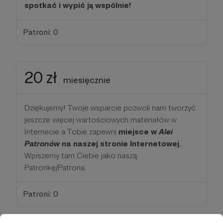
spotkać i wypić ją wspólnie!
Patroni: 0
20 zł
miesięcznie
Dziękujemy! Twoje wsparcie pozwoli nam tworzyć
jeszcze więcej wartościowych materiałów w
Internecie a Tobie zapewni
miejsce w
Alei
Patronów
na naszej stronie Internetowej.
Wpiszemy tam Ciebie jako naszą
Patronkę/Patrona.
Patroni: 0