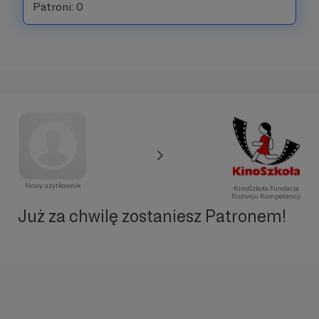
Patroni: 0
Nowy użytkownik
KinoSzkoła Fundacja
Rozwoju Kompetencji
Już za chwilę zostaniesz Patronem!