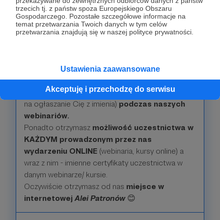
przekazywane do zewnętrznych odbiorców danych z państw
trzecich tj. z państw spoza Europejskiego Obszaru
Gospodarczego. Pozostałe szczegółowe informacje na
temat przetwarzania Twoich danych w tym celów
przetwarzania znajdują się w naszej polityce prywatności.
99 zł
miesięcznie
Gratulacje! Jesteś teraz naszą MECENASKĄ lub
Ustawienia zaawansowane
MECENASEM!
Będziemy Cię wychwalać
Akceptuję i przechodzę do serwisu
imiennie, lub anonimowo
(jeśli nie zgodzisz się
na ogłaszanie Cię z imienia)
podczas naszych
webinariów.
Ponadto otrzymasz
możliwość uczestnictwa w
KAŻDYM prowadzonym przez nas
wydarzeniu ONLINE
(webinaria, kursy online) a
wraz z nim - imienne certyfikaty uczestnictwa w
danym webinarze/ kursie.
Oczywiście otrzymasz od nas
miejsce w
internetowej
Alei Patronów
😊