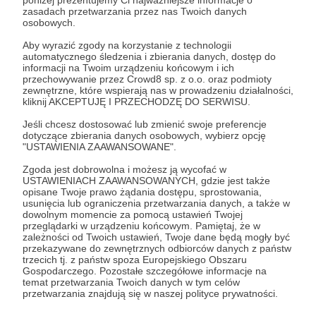
poniżej prezentujemy Ci najważniejsze informacje o
zasadach przetwarzania przez nas Twoich danych
osobowych.
Dziękuję za wsparcie mojej pracy i za zostanie
mecenasem Klasycznej płytoteki! ;) Przyczyniasz
Aby wyrazić zgody na korzystanie z technologii
automatycznego śledzenia i zbierania danych, dostęp do
się w ten sposób do dalszego rozwoju mojej
informacji na Twoim urządzeniu końcowym i ich
strony i dajesz mi znać, że jej prowadzenie ma
przechowywanie przez Crowd8 sp. z o.o. oraz podmioty
zewnętrzne, które wspierają nas w prowadzeniu działalności,
sens. Odwdzięczę się umieszczając nowe wpisy na
kliknij AKCEPTUJĘ I PRZECHODZĘ DO SERWISU.
stronie, publikując Twoje imię i nazwisko na liście
Jeśli chcesz dostosować lub zmienić swoje preferencje
patronów w zakładce „Patroni” na Klasycznej
dotyczące zbierania danych osobowych, wybierz opcję
płytotece, a także recenzując uzgodniony
"USTAWIENIA ZAAWANSOWANE".
wspólnie kilkupłytowy (2-3 CD) album z muzyką
Zgoda jest dobrowolna i możesz ją wycofać w
orkiestrową napisaną w XIX/XX lub XXI wieku lub
USTAWIENIACH ZAAWANSOWANYCH, gdzie jest także
opisane Twoje prawo żądania dostępu, sprostowania,
album z muzyką solową lub kameralną.
usunięcia lub ograniczenia przetwarzania danych, a także w
dowolnym momencie za pomocą ustawień Twojej
przeglądarki w urządzeniu końcowym. Pamiętaj, że w
Patroni: 0
zależności od Twoich ustawień, Twoje dane będą mogły być
przekazywane do zewnętrznych odbiorców danych z państw
trzecich tj. z państw spoza Europejskiego Obszaru
Gospodarczego. Pozostałe szczegółowe informacje na
temat przetwarzania Twoich danych w tym celów
250 zł
przetwarzania znajdują się w naszej polityce prywatności.
miesięcznie