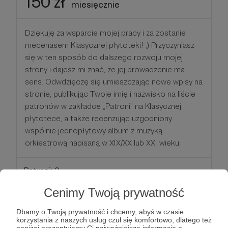
150 zł
miesięcznie
Dziękuję za wsparcie mojej pracy i za zostanie
mecenasem Klasycznej płytoteki! ;) Przyczyniasz
się w ten sposób do dalszego rozwoju mojej
strony i dajesz mi znać, że jej prowadzenie ma
sens. Odwdzięczę się umieszczając nowe wpisy na
stronie, publikując Twoje imię i nazwisko na liście
patronów w zakładce „Patroni” na Klasycznej
płytotece, a także recenzując uzgodniony
wspólnie jednopłytowy album z muzyką
orkiestrową napisaną w XIX/XX lub XXI wieku.
Patroni: 0
Cenimy Twoją prywatność
200 zł
Dbamy o Twoją prywatność i chcemy, abyś w czasie
miesięcznie
korzystania z naszych usług czuł się komfortowo, dlatego też