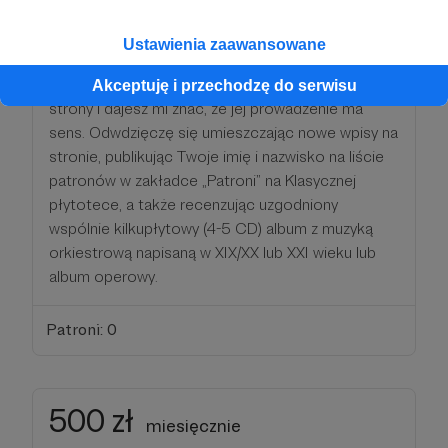
Dziękuję za wsparcie mojej pracy i za zostanie
Ustawienia zaawansowane
mecenasem Klasycznej płytoteki! ;) Przyczyniasz
się w ten sposób do dalszego rozwoju mojej
Akceptuję i przechodzę do serwisu
strony i dajesz mi znać, że jej prowadzenie ma
sens. Odwdzięczę się umieszczając nowe wpisy na
stronie, publikując Twoje imię i nazwisko na liście
patronów w zakładce „Patroni” na Klasycznej
płytotece, a także recenzując uzgodniony
wspólnie kilkupłytowy (4-5 CD) album z muzyką
orkiestrową napisaną w XIX/XX lub XXI wieku lub
album operowy.
Patroni: 0
500 zł
miesięcznie