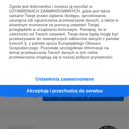
Prywatności
.
Zgoda jest dobrowolna i możesz ją wycofać w
USTAWIENIACH ZAAWANSOWANYCH, gdzie jest także
* Wyrażam zgodę na przetwarzanie moich danych
opisane Twoje prawo żądania dostępu, sprostowania,
osobowych podanych w formularzu rejestracyjnym w celu
usunięcia lub ograniczenia przetwarzania danych, a także w
dowolnym momencie za pomocą ustawień Twojej
prawidłowego świadczenia usług serwisu Patronite.
przeglądarki w urządzeniu końcowym. Pamiętaj, że w
zależności od Twoich ustawień, Twoje dane będą mogły być
Wyrażam zgodę na otrzymywanie drogą elektroniczną
przekazywane do zewnętrznych odbiorców danych z państw
trzecich tj. z państw spoza Europejskiego Obszaru
informacji handlowych - newslettera. Opcja ta może zostać
Gospodarczego. Pozostałe szczegółowe informacje na
zmieniona w ustawieniach konta.
temat przetwarzania Twoich danych w tym celów
przetwarzania znajdują się w naszej polityce prywatności.
Ustawienia zaawansowane
Akceptuję i przechodzę do serwisu
Cofnij
Zarejestruj się i przejdź dalej