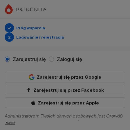
Próg wsparcia
2
Logowanie i rejestracja
Zarejestruj się
Zaloguj się
Zarejestruj się przez Google
Zarejestruj się przez Facebook
Zarejestruj się przez Apple
Administratorem Twoich danych osobowych jest Crowd8
sp. z o.o. z siedziba w Warszawie, ul. Żwirki i Wigury 16, 02-
Rozwiń
092 Warszawa. Twoje dane osobowe będą przetwarzane w