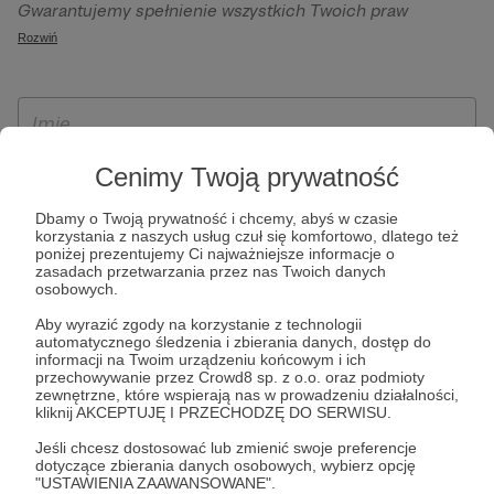
Gwarantujemy spełnienie wszystkich Twoich praw
szczególności w celu wykonania umowy zawartej z Tobą, w
wynikających z ogólnego rozporządzenia o ochronie
Rozwiń
tym do umożliwienia świadczenia usługi drogą
danych, tj. prawo dostępu, sprostowania oraz usunięcia
elektroniczną oraz pełnego korzystania z platformy
Twoich danych, ograniczenia ich przetwarzania, prawo do
Patronite.pl, w tym możliwości dokonywania oraz
ich przenoszenia, niepodlegania zautomatyzowanemu
otrzymywania wsparcia na naszej platformie oraz
podejmowaniu decyzji, w tym profilowaniu, a także prawo
dokonywania płatności.
wyrażenia sprzeciwu wobec przetwarzania Twoich danych
Cenimy Twoją prywatność
osobowych. Rejestracja dla osób niepełnoletnich możliwa
Dbamy o Twoją prywatność i chcemy, abyś w czasie
jest po przekazaniu podpisanego formularza "Zgodna na
korzystania z naszych usług czuł się komfortowo, dlatego też
założenie konta przez osobę niepełnoletnią", formularz
poniżej prezentujemy Ci najważniejsze informacje o
zasadach przetwarzania przez nas Twoich danych
dostępny jest na stronie regulaminu Patronite.pl.
osobowych.
Aby wyrazić zgody na korzystanie z technologii
automatycznego śledzenia i zbierania danych, dostęp do
informacji na Twoim urządzeniu końcowym i ich
przechowywanie przez Crowd8 sp. z o.o. oraz podmioty
zewnętrzne, które wspierają nas w prowadzeniu działalności,
kliknij AKCEPTUJĘ I PRZECHODZĘ DO SERWISU.
Jeśli chcesz dostosować lub zmienić swoje preferencje
dotyczące zbierania danych osobowych, wybierz opcję
* Zapoznałem się i akceptuję
Regulamin
serwisu oraz
Politykę
"USTAWIENIA ZAAWANSOWANE".