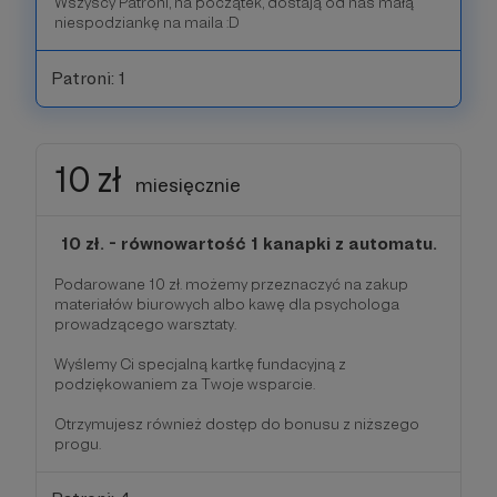
Wszyscy Patroni, na początek, dostają od nas małą
niespodziankę na maila :D
Patroni: 1
10 zł
miesięcznie
10 zł. - równowartość 1 kanapki z automatu.
Podarowane 10 zł. możemy przeznaczyć na zakup
materiałów biurowych albo kawę dla psychologa
prowadzącego warsztaty.
Wyślemy Ci specjalną kartkę fundacyjną z
podziękowaniem za Twoje wsparcie.
Otrzymujesz również dostęp do bonusu z niższego
progu.