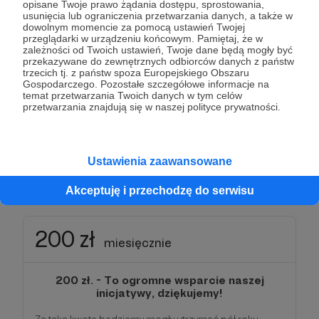
opisane Twoje prawo żądania dostępu, sprostowania,
100 zł. to realna pomoc, która pozwoli opłacić pomoc
usunięcia lub ograniczenia przetwarzania danych, a także w
psychologiczną dla kobiety zmagającej się z
dowolnym momencie za pomocą ustawień Twojej
mobbingiem albo przejazd na ważną konferencję.
przeglądarki w urządzeniu końcowym. Pamiętaj, że w
zależności od Twoich ustawień, Twoje dane będą mogły być
przekazywane do zewnętrznych odbiorców danych z państw
Przygotowałyśmy dla Ciebie specjalny,
trzecich tj. z państw spoza Europejskiego Obszaru
personalizowany certyfikat honorowego Patrona
Gospodarczego. Pozostałe szczegółowe informacje na
naszej fundacji. Możesz go wydrukować i z dumą
temat przetwarzania Twoich danych w tym celów
powiesić na ścianie.
przetwarzania znajdują się w naszej polityce prywatności.
Otrzymujesz również dostęp do bonusów z niższych
progów.
Ustawienia zaawansowane
Patroni: 0
Akceptuję i przechodzę do serwisu
200 zł
miesięcznie
200 zł. - To ogromne wsparcie naszej
inicjatywy, dziękujemy!
Za taką kwotę będziemy mogły utrzymać pół roku