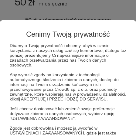
50 zł
miesięcznie
50 zł. - równowartość miesięcznego
dostępu do Netflixa.
Cenimy Twoją prywatność
Wow! Dziękujemy za ta tak hojne wsparcie! Zaprosimy
Cię do zamkniętej grupy, gdzie będziesz miał
Dbamy o Twoją prywatność i chcemy, abyś w czasie
bezpośredni kontakt z nami oraz innymi Patronami.
korzystania z naszych usług czuł się komfortowo, dlatego też
poniżej prezentujemy Ci najważniejsze informacje o
Otrzymujesz również dostęp do bonusów z niższych
zasadach przetwarzania przez nas Twoich danych
progów.
osobowych.
Aby wyrazić zgody na korzystanie z technologii
Patroni: 2
automatycznego śledzenia i zbierania danych, dostęp do
informacji na Twoim urządzeniu końcowym i ich
przechowywanie przez Crowd8 sp. z o.o. oraz podmioty
zewnętrzne, które wspierają nas w prowadzeniu działalności,
kliknij AKCEPTUJĘ I PRZECHODZĘ DO SERWISU.
100 zł
miesięcznie
Jeśli chcesz dostosować lub zmienić swoje preferencje
dotyczące zbierania danych osobowych, wybierz opcję
"USTAWIENIA ZAAWANSOWANE".
100 zł. - równowartość wyjścia 2 osób do
Zgoda jest dobrowolna i możesz ją wycofać w
kina z dużym popcornem i colą :D
USTAWIENIACH ZAAWANSOWANYCH, gdzie jest także