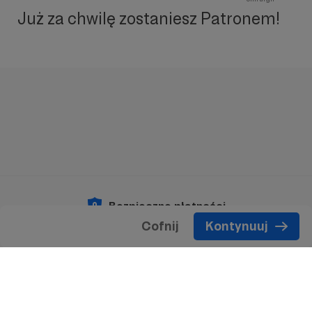
Już za chwilę zostaniesz Patronem!
Bezpieczne płatności
Cofnij
Kontynuuj
Copyright 2026 © Patronite.
Wszelkie prawa
zastrzeżone.