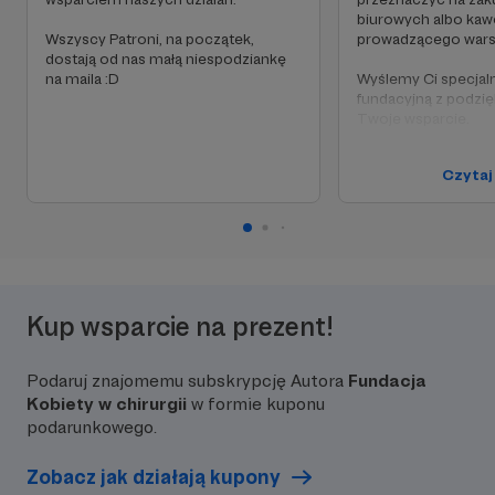
biurowych albo kaw
Wszyscy Patroni, na początek,
prowadzącego wars
dostają od nas małą niespodziankę
na maila :D
Wyślemy Ci specjaln
fundacyjną z podzi
Twoje wsparcie.
Otrzymujesz równi
Czytaj
bonusu z niższego 
Kup wsparcie na prezent!
Podaruj znajomemu subskrypcję Autora
Fundacja
Kobiety w chirurgii
w formie kuponu
podarunkowego.
Zobacz jak działają kupony