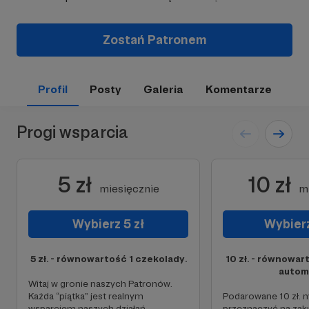
Zostań Patronem
Profil
Posty
Galeria
Komentarze
Progi wsparcia
5 zł
10 zł
miesięcznie
m
Wybierz 5 zł
Wybierz
5 zł. - równowartość 1 czekolady.
10 zł. - równowar
autom
Witaj w gronie naszych Patronów.
Każda “piątka” jest realnym
Podarowane 10 zł.
wsparciem naszych działań.
przeznaczyć na zak