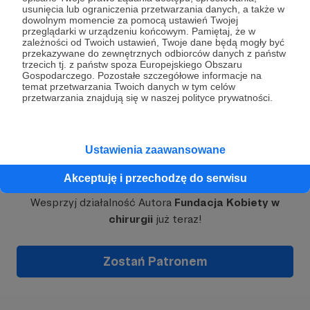
usunięcia lub ograniczenia przetwarzania danych, a także w
DLACZEGO KOBIETY W CHIRURGII
dowolnym momencie za pomocą ustawień Twojej
przeglądarki w urządzeniu końcowym. Pamiętaj, że w
POTRZEBUJĄ WSPARCIA?
Rozwiń opis
zależności od Twoich ustawień, Twoje dane będą mogły być
przekazywane do zewnętrznych odbiorców danych z państw
Lekarki w zdominowanych przez mężczyzn
trzecich tj. z państw spoza Europejskiego Obszaru
specjalizacjach zabiegowych (chirurgii, ortopedii,
Gospodarczego. Pozostałe szczegółowe informacje na
temat przetwarzania Twoich danych w tym celów
ginekologii) często narażone są na dyskryminację
przetwarzania znajdują się w naszej polityce prywatności.
ze względu na płeć lub ze względu na
macierzyństwo. W wielu przypadkach
doświadczają mobbingu, a w skrajnych
przypadkach nawet molestowania. W swojej
Ustawienia zaawansowane
codziennej pracy muszą stawiać czoła wielu
Dołącz do grona Patronów!
problemom w tym i tak już trudnym zawodzie.
Akceptuję i przechodzę do serwisu
Praca instrumentariuszek (pielęgniarek i
Wesprzyj działalność Autora
Fundacja Kobiety w
położnych asystujących do zabiegów) jest często
chirurgii
już teraz!
dyskredytowana, podczas gdy są one równie
ważnymi członkiniami zespołu operacyjnego co
lekarki i lekarze. Aby odpowiednio zaopiekować się
Zostań Patronem
naszymi pacjentami musimy tworzyć na bloku
operacyjnym zgrane zespoły, w których płeć czy
zawód medyczny nie grają roli, póki wszyscy
wykonujemy swoje zadania i współpracujemy ze