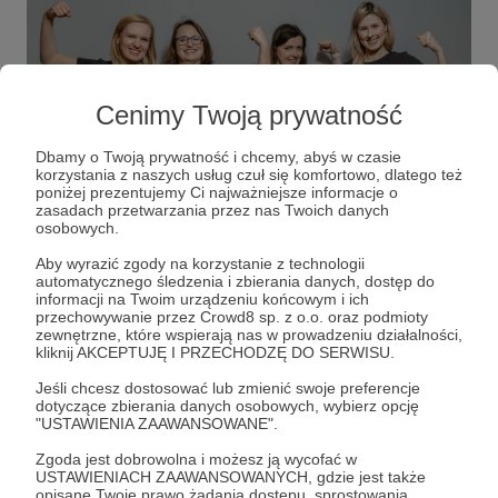
Cenimy Twoją prywatność
Dbamy o Twoją prywatność i chcemy, abyś w czasie
korzystania z naszych usług czuł się komfortowo, dlatego też
poniżej prezentujemy Ci najważniejsze informacje o
zasadach przetwarzania przez nas Twoich danych
osobowych.
Fundacja Kobiety w Chirurgii
ma na celu
Aby wyrazić zgody na korzystanie z technologii
inspirowanie do rozwoju oraz zapewnianie
automatycznego śledzenia i zbierania danych, dostęp do
informacji na Twoim urządzeniu końcowym i ich
wszechstronnego wsparcia dla lekarek,
przechowywanie przez Crowd8 sp. z o.o. oraz podmioty
pielęgniarek i położnych pracujących w
zewnętrzne, które wspierają nas w prowadzeniu działalności,
specjalizacjach zabiegowych. Chcemy
kliknij AKCEPTUJĘ I PRZECHODZĘ DO SERWISU.
mobilizować kobiety do angażowania się w proces
Jeśli chcesz dostosować lub zmienić swoje preferencje
zmian w polskiej medycynie. Zależy nam, by
dotyczące zbierania danych osobowych, wybierz opcję
chirurgię w Polsce prowadziły zgrane i
"USTAWIENIA ZAAWANSOWANE".
zmotywowane zespoły, a praca każdej z
Zgoda jest dobrowolna i możesz ją wycofać w
tworzących je osób była na równi doceniana i
USTAWIENIACH ZAAWANSOWANYCH, gdzie jest także
szanowana.
opisane Twoje prawo żądania dostępu, sprostowania,