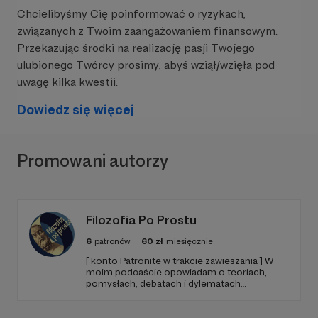
Chcielibyśmy Cię poinformować o ryzykach,
związanych z Twoim zaangażowaniem finansowym.
Przekazując środki na realizację pasji Twojego
ulubionego Twórcy prosimy, abyś wziął/wzięła pod
uwagę kilka kwestii.
Dowiedz się więcej
W tym miejscu powinna być zewnętrzna
treść
Promowani autorzy
Aby zobaczyć treść musisz zmienić ustawienia
polityki prywatności
Filozofia Po Prostu
6
patronów
60
zł
miesięcznie
[ konto Patronite w trakcie zawieszania ] W
moim podcaście opowiadam o teoriach,
pomysłach, debatach i dylematach
filozoficznych, które zmieniły i wciąż
Jesteśmy kobietami, matkami, lekarkami,
zmieniają nasze postrzeganie świata. Filozofię
przedstawiam w przystępnej formie, dla tych,