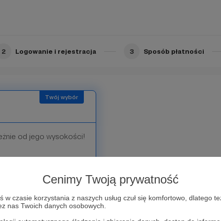
2
Logowanie i rejestracja
3
Sposób płatności
leżnie od jego wysokości!
 mogą pokazywać światu
Cenimy Twoją prywatność
jako Patron ❤️
ością.
w czasie korzystania z naszych usług czuł się komfortowo, dlatego te
zez nas Twoich danych osobowych.
ym Patronom dodatkowe