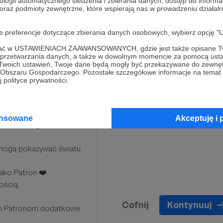
ologii automatycznego śledzenia i zbierania danych, dostęp do inform
 oraz podmioty zewnętrzne, które wspierają nas w prowadzeniu dział
cie.
oje preferencje dotyczące zbierania danych osobowych, wybierz op
ofać w USTAWIENIACH ZAAWANSOWANYCH, gdzie jest także opisane Tw
a przetwarzania danych, a także w dowolnym momencie za pomocą usta
 Twoich ustawień, Twoje dane będą mogły być przekazywane do zewnę
go Obszaru Gospodarczego. Pozostałe szczegółowe informacje na temat
 polityce prywatności.
ansowane
Akceptuję i 
leżnie od jego wysokości!
 mogą pokazywać światu
jako Patron ❤️
ością.
Cofnij
Kontynuuj
ym Patronom dodatkowe