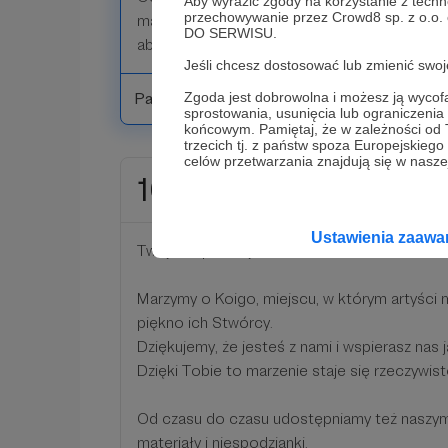
Aby wyrazić zgody na korzystanie z techn
przechowywanie przez Crowd8 sp. z o.o.
materiały i niespodzianki,
DO SERWISU.
aby podziękować za Twoją obecność i wspar
Jeśli chcesz dostosować lub zmienić sw
Patroni: 0
Zgoda jest dobrowolna i możesz ją wyc
sprostowania, usunięcia lub ograniczeni
końcowym. Pamiętaj, że w zależności od
trzecich tj. z państw spoza Europejskie
celów przetwarzania znajdują się w naszej
10 zł
miesięcznie
Ustawienia zaaw
Twoje wsparcie jest dla nas bezcenne, nieza
Marzymy o Koigo, miejscu, w którym artyści
piękno ich Stwórcy.
Dziękujemy, że jesteś z nami i wspierasz nas 
Dzięki Tobie to marzenie staje się rzeczywist
Od czasu do czasu udostępniamy też nasz
materiały i niespodzianki,