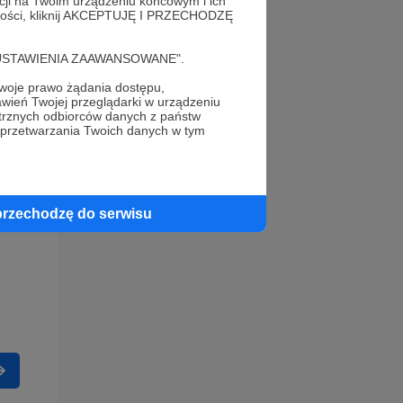
acji na Twoim urządzeniu końcowym i ich
alności, kliknij AKCEPTUJĘ I PRZECHODZĘ
cję "USTAWIENIA ZAAWANSOWANE".
oje prawo żądania dostępu,
wień Twojej przeglądarki w urządzeniu
trznych odbiorców danych z państw
 przetwarzania Twoich danych w tym
przechodzę do serwisu