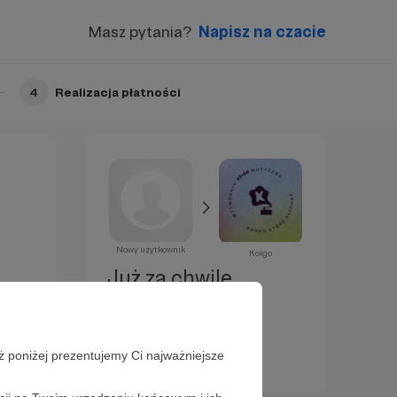
Masz pytania?
Napisz na czacie
4
Realizacja płatności
Nowy użytkownik
Koigo
Już za chwilę
zostaniesz
Patronem!
ż poniżej prezentujemy Ci najważniejsze