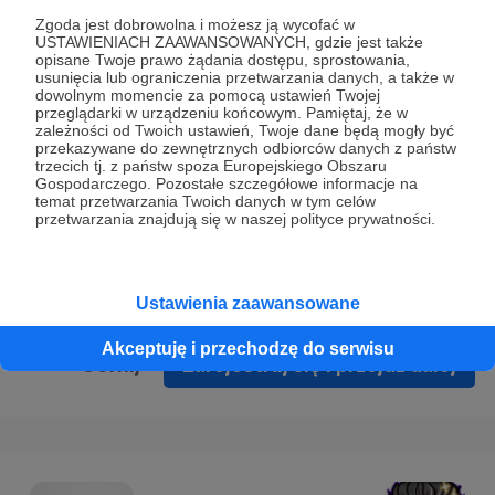
Prywatności
.
Zgoda jest dobrowolna i możesz ją wycofać w
USTAWIENIACH ZAAWANSOWANYCH, gdzie jest także
* Wyrażam zgodę na przetwarzanie moich danych
opisane Twoje prawo żądania dostępu, sprostowania,
osobowych podanych w formularzu rejestracyjnym w celu
usunięcia lub ograniczenia przetwarzania danych, a także w
dowolnym momencie za pomocą ustawień Twojej
prawidłowego świadczenia usług serwisu Patronite.
przeglądarki w urządzeniu końcowym. Pamiętaj, że w
zależności od Twoich ustawień, Twoje dane będą mogły być
Wyrażam zgodę na otrzymywanie drogą elektroniczną
przekazywane do zewnętrznych odbiorców danych z państw
trzecich tj. z państw spoza Europejskiego Obszaru
informacji handlowych - newslettera. Opcja ta może zostać
Gospodarczego. Pozostałe szczegółowe informacje na
zmieniona w ustawieniach konta.
temat przetwarzania Twoich danych w tym celów
przetwarzania znajdują się w naszej polityce prywatności.
Ustawienia zaawansowane
Akceptuję i przechodzę do serwisu
Cofnij
Zarejestruj się i przejdź dalej