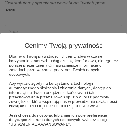
Gwarantujemy spełnienie wszystkich Twoich praw
szczególności w celu wykonania umowy zawartej z Tobą, w
wynikających z ogólnego rozporządzenia o ochronie
Rozwiń
tym do umożliwienia świadczenia usługi drogą
danych, tj. prawo dostępu, sprostowania oraz usunięcia
elektroniczną oraz pełnego korzystania z platformy
Twoich danych, ograniczenia ich przetwarzania, prawo do
Patronite.pl, w tym możliwości dokonywania oraz
ich przenoszenia, niepodlegania zautomatyzowanemu
otrzymywania wsparcia na naszej platformie oraz
podejmowaniu decyzji, w tym profilowaniu, a także prawo
dokonywania płatności.
wyrażenia sprzeciwu wobec przetwarzania Twoich danych
Cenimy Twoją prywatność
osobowych. Rejestracja dla osób niepełnoletnich możliwa
Dbamy o Twoją prywatność i chcemy, abyś w czasie
jest po przekazaniu podpisanego formularza "Zgodna na
korzystania z naszych usług czuł się komfortowo, dlatego też
założenie konta przez osobę niepełnoletnią", formularz
poniżej prezentujemy Ci najważniejsze informacje o
zasadach przetwarzania przez nas Twoich danych
dostępny jest na stronie regulaminu Patronite.pl.
osobowych.
Aby wyrazić zgody na korzystanie z technologii
automatycznego śledzenia i zbierania danych, dostęp do
informacji na Twoim urządzeniu końcowym i ich
przechowywanie przez Crowd8 sp. z o.o. oraz podmioty
zewnętrzne, które wspierają nas w prowadzeniu działalności,
kliknij AKCEPTUJĘ I PRZECHODZĘ DO SERWISU.
Jeśli chcesz dostosować lub zmienić swoje preferencje
dotyczące zbierania danych osobowych, wybierz opcję
* Zapoznałem się i akceptuję
Regulamin
serwisu oraz
Politykę
"USTAWIENIA ZAAWANSOWANE".