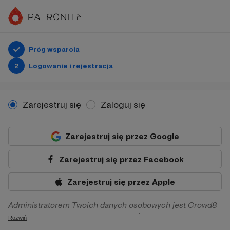
Próg wsparcia
2
Logowanie i rejestracja
Zarejestruj się
Zaloguj się
Zarejestruj się przez Google
Zarejestruj się przez Facebook
Zarejestruj się przez Apple
Administratorem Twoich danych osobowych jest Crowd8
sp. z o.o. z siedziba w Warszawie, ul. Żwirki i Wigury 16, 02-
Rozwiń
092 Warszawa. Twoje dane osobowe będą przetwarzane w