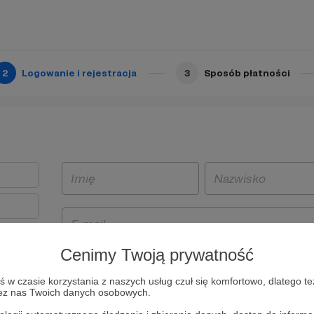
2
Logowanie i rejestracja
3
Sposób płatności
Cenimy Twoją prywatność
t
w czasie korzystania z naszych usług czuł się komfortowo, dlatego te
i i
zez nas Twoich danych osobowych.
owe będą
aw