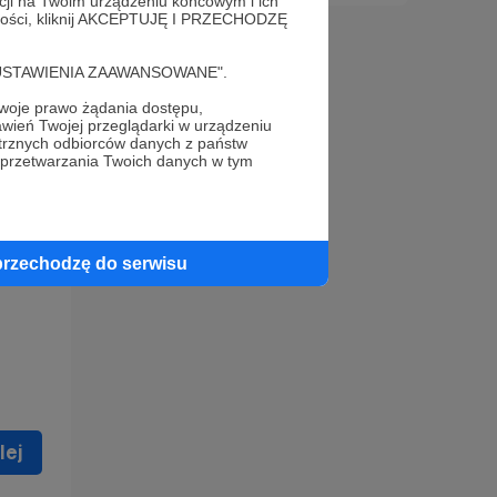
acji na Twoim urządzeniu końcowym i ich
alności, kliknij AKCEPTUJĘ I PRZECHODZĘ
cję "USTAWIENIA ZAAWANSOWANE".
oje prawo żądania dostępu,
wień Twojej przeglądarki w urządzeniu
trznych odbiorców danych z państw
 celu
 przetwarzania Twoich danych w tym
ną
 zostać
przechodzę do serwisu
lej