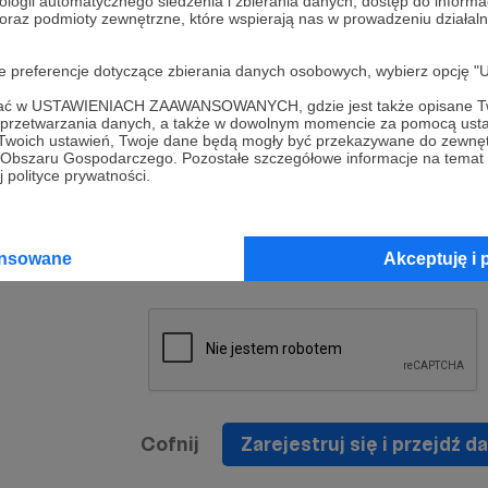
ologii automatycznego śledzenia i zbierania danych, dostęp do inform
a umowy
nie
 oraz podmioty zewnętrzne, które wspierają nas w prowadzeniu dział
nia
nięcia
nia z
* Zapoznałem się i akceptuję
Regulamin
serwisu oraz
prawo
oje preferencje dotyczące zbierania danych osobowych, wybierz op
wania
Politykę Prywatności
.
zowanemu
ofać w USTAWIENIACH ZAAWANSOWANYCH, gdzie jest także opisane Tw
 oraz
że prawo
a przetwarzania danych, a także w dowolnym momencie za pomocą usta
* Wyrażam zgodę na przetwarzanie moich danych
 Twoich ustawień, Twoje dane będą mogły być przekazywane do zewnę
h
osobowych podanych w formularzu rejestracyjnym w
go Obszaru Gospodarczego. Pozostałe szczegółowe informacje na temat
 polityce prywatności.
prawidłowego świadczenia usług serwisu Patronite.
Wyrażam zgodę na otrzymywanie drogą elektronicz
nta
informacji handlowych - newslettera. Opcja ta może
jest na
ansowane
Akceptuję i 
zmieniona w ustawieniach konta.
Cofnij
Zarejestruj się i przejdź da