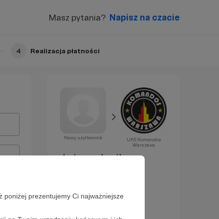
Masz pytania?
Napisz na czacie
4
Realizacja płatności
Nowy użytkownik
UKS Komandos
Warszawa
Już za chwilę
zostaniesz
Patronem!
ż poniżej prezentujemy Ci najważniejsze