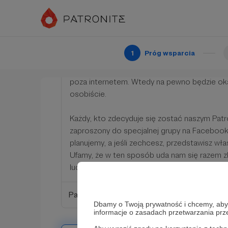
100 zł
miesięcznie
Serdecznie dziękujemy, że wspierasz naszą 
1
Próg wsparcia
swoich finansowych możliwości. Cieszymy się
działania są Ci bliskie. Mamy nadzieję spotkać
poza internetem. Wtedy na pewno będzie ok
osobiście.
Każdy, kto zdecyduje się zostać naszym Pat
zaproszony do specjalnej grupy na Facebook
planujemy, a jeśli zechcesz, przedstawisz wł
Ufamy, że w ten sposób uda nam się razem
ludzi, którzy chcą działać dla dobra Kościoła.
Patroni: 0
Dbamy o Twoją prywatność i chcemy, abyś 
informacje o zasadach przetwarzania pr