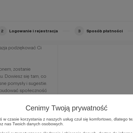
działalność stosownie do
2
Logowanie i rejestracja
3
Sposób płatności
, że nasze cele i sposób
 się z Tobą on-line i/lub
azja podziękować Ci
ronem, zostanie
u. Dowiesz się tam, co
asne pomysły i sugestie.
 zbudować społeczność
Cenimy Twoją prywatność
w czasie korzystania z naszych usług czuł się komfortowo, dlatego te
zez nas Twoich danych osobowych.