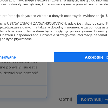
ologii automatycznego śledzenia i zbierania danych, dostęp do inform
 oraz podmioty zewnętrzne, które wspierają nas w prowadzeniu dział
oje preferencje dotyczące zbierania danych osobowych, wybierz op
działalność stosownie do
ofać w USTAWIENIACH ZAAWANSOWANYCH, gdzie jest także opisane Tw
, że nasze cele i sposób
a przetwarzania danych, a także w dowolnym momencie za pomocą usta
 Twoich ustawień, Twoje dane będą mogły być przekazywane do zewnę
 się z Tobą on-line i/lub
go Obszaru Gospodarczego. Pozostałe szczegółowe informacje na temat
azja podziękować Ci
 polityce prywatności.
ronem, zostanie
ansowane
Akceptuję i 
u. Dowiesz się tam, co
asne pomysły i sugestie.
 zbudować społeczność
Cofnij
Kontynuuj