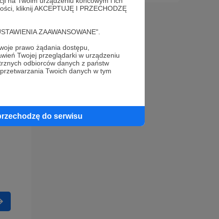
acji na Twoim urządzeniu końcowym i ich
alności, kliknij AKCEPTUJĘ I PRZECHODZĘ
cję "USTAWIENIA ZAAWANSOWANE".
oje prawo żądania dostępu,
wień Twojej przeglądarki w urządzeniu
trznych odbiorców danych z państw
 przetwarzania Twoich danych w tym
przechodzę do serwisu