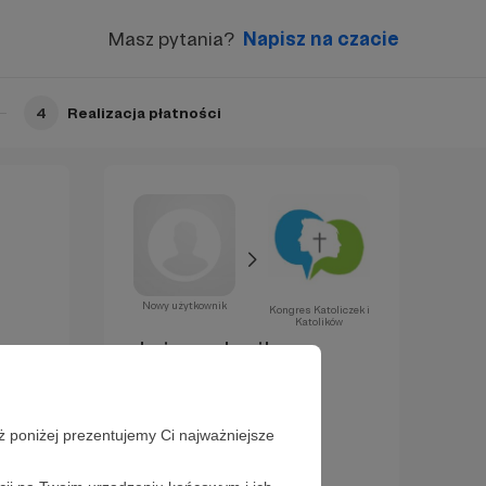
Masz pytania?
Napisz na czacie
4
Realizacja płatności
Nowy użytkownik
Kongres Katoliczek i
Katolików
Już za chwilę
zostaniesz
Patronem!
ż poniżej prezentujemy Ci najważniejsze