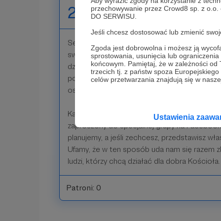
Aby wyrazić zgody na korzystanie z techn
200 zł
przechowywanie przez Crowd8 sp. z o.o.
miesięcznie
DO SERWISU.
Jeśli chcesz dostosować lub zmienić sw
Serdecznie dziękujemy, że wspierasz naszą 
Zgoda jest dobrowolna i możesz ją wyc
swoich finansowych możliwości. Cieszymy się
sprostowania, usunięcia lub ograniczeni
końcowym. Pamiętaj, że w zależności od
działania są Ci bliskie. Mamy nadzieję spotkać
trzecich tj. z państw spoza Europejskie
poza internetem. Wtedy na pewno będzie ok
celów przetwarzania znajdują się w naszej
osobiście.
Każdy, kto zdecyduje się zostać naszym Pat
Ustawienia zaaw
zaproszony do specjalnej grupy na Facebook
planujemy, a jeśli zechcesz, przedstawisz wł
Ufamy, że w ten sposób uda nam się razem
ludzi, którzy chcą działać dla dobra Kościoła.
Patroni: 0