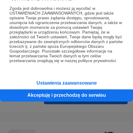
Prywatności
.
Zgoda jest dobrowolna i możesz ją wycofać w
* Wyrażam zgodę na przetwarzanie moich danych
USTAWIENIACH ZAAWANSOWANYCH, gdzie jest także
opisane Twoje prawo żądania dostępu, sprostowania,
osobowych podanych w formularzu rejestracyjnym w celu
usunięcia lub ograniczenia przetwarzania danych, a także w
prawidłowego świadczenia usług serwisu Patronite.
dowolnym momencie za pomocą ustawień Twojej
przeglądarki w urządzeniu końcowym. Pamiętaj, że w
zależności od Twoich ustawień, Twoje dane będą mogły być
Wyrażam zgodę na otrzymywanie drogą elektroniczną
przekazywane do zewnętrznych odbiorców danych z państw
informacji handlowych - newslettera. Opcja ta może zostać
trzecich tj. z państw spoza Europejskiego Obszaru
Gospodarczego. Pozostałe szczegółowe informacje na
zmieniona w ustawieniach konta.
temat przetwarzania Twoich danych w tym celów
przetwarzania znajdują się w naszej polityce prywatności.
Ustawienia zaawansowane
Akceptuję i przechodzę do serwisu
Cofnij
Zarejestruj się i przejdź dalej