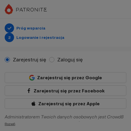
Próg wsparcia
2
Logowanie i rejestracja
Zarejestruj się
Zaloguj się
Zarejestruj się przez Google
Zarejestruj się przez Facebook
Zarejestruj się przez Apple
Administratorem Twoich danych osobowych jest Crowd8
sp. z o.o. z siedziba w Warszawie, ul. Żwirki i Wigury 16, 02-
Rozwiń
092 Warszawa. Twoje dane osobowe będą przetwarzane w