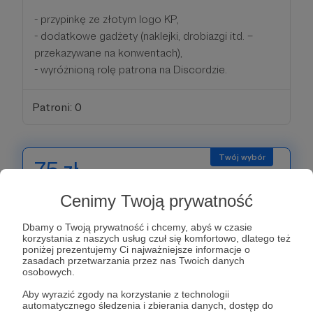
- przypinkę ze złotym logo KP,
- dodatkowe gadżety (naklejki, drobiazgi itd. –
przekazywane na konwentach),
- wyróżnioną rolę patrona na Discordzie.
Patroni: 0
75 zł
miesięcznie
Cenimy Twoją prywatność
⭐ 75 zł — Patron+
Dbamy o Twoją prywatność i chcemy, abyś w czasie
korzystania z naszych usług czuł się komfortowo, dlatego też
Jeśli wybierasz ten próg, to już naprawdę robisz
poniżej prezentujemy Ci najważniejsze informacje o
zasadach przetwarzania przez nas Twoich danych
robotę razem z nami.
osobowych.
Aby wyrazić zgody na korzystanie z technologii
👉 Dostajesz wszystko z poprzednich progów +
automatycznego śledzenia i zbierania danych, dostęp do