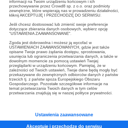
informacji na Twoim urządzeniu końcowym i ich
przechowywanie przez Crowd8 sp. z o.o. oraz podmioty
- emaliowany pin z logo KP,
zewnętrzne, które wspierają nas w prowadzeniu działalności,
- własne emoji na naszym Discordzie,
kliknij AKCEPTUJĘ I PRZECHODZĘ DO SERWISU.
- dostęp do kodów zniżkowych/współprac.
Jeśli chcesz dostosować lub zmienić swoje preferencje
dotyczące zbierania danych osobowych, wybierz opcję
"USTAWIENIA ZAAWANSOWANE".
Patroni: 0
Zgoda jest dobrowolna i możesz ją wycofać w
USTAWIENIACH ZAAWANSOWANYCH, gdzie jest także
opisane Twoje prawo żądania dostępu, sprostowania,
usunięcia lub ograniczenia przetwarzania danych, a także w
100 zł
dowolnym momencie za pomocą ustawień Twojej
miesięcznie
przeglądarki w urządzeniu końcowym. Pamiętaj, że w
zależności od Twoich ustawień, Twoje dane będą mogły być
przekazywane do zewnętrznych odbiorców danych z państw
👕 100 zł — Sponsor redakcji
trzecich tj. z państw spoza Europejskiego Obszaru
Gospodarczego. Pozostałe szczegółowe informacje na
temat przetwarzania Twoich danych w tym celów
To już poziom, przy którym ciężko nam
przetwarzania znajdują się w naszej polityce prywatności.
powiedzieć coś innego niż: dzięki, serio.
👉 Dostajesz wszystko z poprzednich progów +
Ustawienia zaawansowane
Akceptuję i przechodzę do serwisu
- personalizowaną koszulkę Konwentów