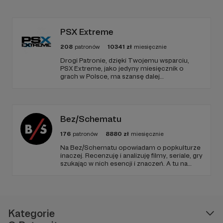
publiczności przez
TikToka
.
Jak widzicie, jest tego dużo, a my wciąż chcemy
PSX Extreme
dać Wam więcej, dlatego liczymy na Wasze
wsparcie w każdej formie.
208
patronów
10341
zł
miesięcznie
Drogi Patronie, dzięki Twojemu wsparciu,
To Wy decydujecie. My będziemy nadal dawać z
PSX Extreme, jako jedyny miesięcznik o
siebie wszystko i z Waszą pomocą po prostu
grach w Polsce, ma szansę dalej
będziemy w stanie więcej niż tylko istnieć. A jeżeli
funkcjonować i dostarczać niezmiennie
rzetelnych i wartościowych treści. I tak już od
chcecie po prostu dołączyć do naszej ekipy, to
1997 roku! Dziękujemy!
zapraszamy pod adresem:
https://konwenty-
Bez/Schematu
poludniowe.pl/redakcja/rekrutacja
176
patronów
8880
zł
miesięcznie
Na Bez/Schematu opowiadam o popkulturze
inaczej. Recenzuję i analizuję filmy, seriale, gry
szukając w nich esencji i znaczeń. A tu na
Patronite Twoje wsparcie finansuje naszą
działalność (montaż, okładki, research) oraz
pracę utalentowanych artystów.
Kategorie