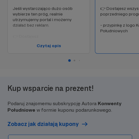
Jeśli wystarczająco dużo osób
👉 Dostajesz wszys
wybierze ten próg, realnie
poprzedniego prog
utrzymujemy portal i możemy
działać bez reklam.
- przypinkę z logo
Południowych
👉 Dostajesz:
Czytaj opis
- rolę wspierającego na Discordzie
- dostęp do kanału patronów (kulisy,
plany, zapowiedzi, gdzie będziemy na
konwentach)
Kup wsparcie na prezent!
Podaruj znajomemu subskrypcję Autora
Konwenty
Południowe
w formie kuponu podarunkowego.
Zobacz jak działają kupony