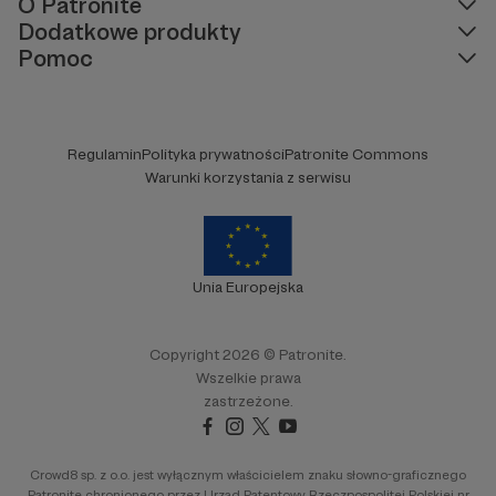
O Patronite
Dodatkowe produkty
Pomoc
Regulamin
Polityka prywatności
Patronite Commons
Warunki korzystania z serwisu
Unia Europejska
Copyright 2026 © Patronite.
Wszelkie prawa
zastrzeżone.
Crowd8 sp. z o.o. jest wyłącznym właścicielem znaku słowno-graficznego
Patronite chronionego przez Urząd Patentowy Rzeczpospolitej Polskiej nr