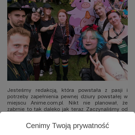
Jesteśmy redakcją, która powstała z pasji i
potrzeby zapełnienia pewnej dziury powstałej w
miejscu Anime.com.pl. Nikt nie planował, że
zabrnie to tak daleko jak teraz. Zaczynaliśmy od
prostego Fanpage, na którym udostępniane były
luźne materiały informacyjne o wydarzeniach w
Cenimy Twoją prywatność
pobliżu Krakowa. Dziś jesteśmy pełnoprawną
redakcją, w której „pracuje” blisko 30 osób.
Naszą