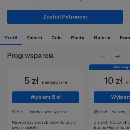
Zostań Patronem
Profil
Zbiórki
Cele
Posty
Galeria
Kom
Progi wsparcia
Polecany 
5 zł
10 zł
miesięcznie
m
Wybierz 5 zł
Wybierz
💛 5 zł — Symboliczne wsparcie
🔟 10 zł — Wspieraj
Najprostszy sposób, żeby dorzucić
Dla tych, którzy ch
swoją cegiełkę.
trochę więcej niż „