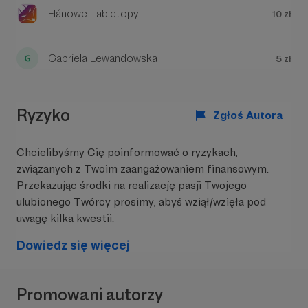
W tym miejscu powinna być zewnętrzna
Elánowe Tabletopy
10 zł
treść
Aby zobaczyć treść musisz zmienić ustawienia
Gabriela Lewandowska
5 zł
polityki prywatności
Ryzyko
Zgłoś Autora
Chcielibyśmy Cię poinformować o ryzykach,
związanych z Twoim zaangażowaniem finansowym.
Przekazując środki na realizację pasji Twojego
ulubionego Twórcy prosimy, abyś wziął/wzięła pod
uwagę kilka kwestii.
Angażujemy się też społecznościowo, tworząc
Dowiedz się więcej
obecnie
największy pod względem liczby
użytkowników serwer Discord o konwentach w
Polsce
(i wciąż rośnie!), czy starając się przebić z
Promowani autorzy
konwentami do świadomości szerszej