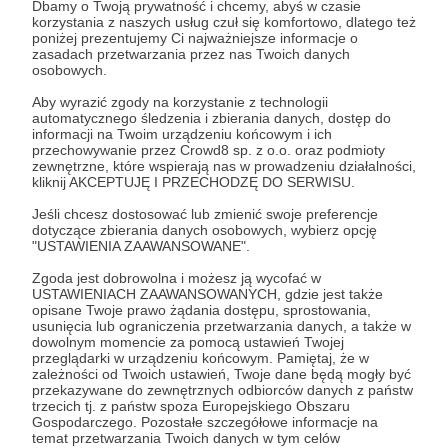
Dbamy o Twoją prywatność i chcemy, abyś w czasie
misją jest informowanie o wydarzeniach
Rozwiń opis
korzystania z naszych usług czuł się komfortowo, dlatego też
popkulturalnych w tematyce mangi i anime,
poniżej prezentujemy Ci najważniejsze informacje o
zasadach przetwarzania przez nas Twoich danych
fantastyki, gier planszowych, komiksu czy e-
osobowych.
sportu.
Każdy z nas daje z siebie ile tylko się da,
abyście mogli dostać najwyższej jakości materiał
Cele
Aby wyrazić zgody na korzystanie z technologii
automatycznego śledzenia i zbierania danych, dostęp do
foto, wideo oraz pisemny.
Bez żadnych
informacji na Twoim urządzeniu końcowym i ich
przychodów z naszej pracy, której
przechowywanie przez Crowd8 sp. z o.o. oraz podmioty
poświęcamy masę czasu, osiągnęliśmy punkt,
zewnętrzne, które wspierają nas w prowadzeniu działalności,
💡 150 zł — Utrzymanie redakcji
📲 250 zł — Apli
kliknij AKCEPTUJĘ I PRZECHODZĘ DO SERWISU.
w którym możemy nazwać się największym
(minimum)
na iOS
portalem o konwentach w naszym kraju.
I
Jeśli chcesz dostosować lub zmienić swoje preferencje
wciąż chcemy dać z siebie jeszcze więcej!
150 zł
25 zł
250 zł
125 z
dotyczące zbierania danych osobowych, wybierz opcję
"USTAWIENIA ZAAWANSOWANE".
miesięcznie
brakuje
miesięcznie
brakuj
I tutaj pojawiacie się Wy! Nasi odbiorcy.
To Wy
Zgoda jest dobrowolna i możesz ją wycofać w
możecie sprawić, że będziemy w stanie
83%
50%
USTAWIENIACH ZAAWANSOWANYCH, gdzie jest także
sięgnąć jeszcze dalej.
Rozwinąć nasz kanał na
opisane Twoje prawo żądania dostępu, sprostowania,
To jest próg, który pozwala nam po
Wielu z Was o to py
usunięcia lub ograniczenia przetwarzania danych, a także w
YouTube, dodać nowe, przydatne funkcjonalności
prostu działać.
chcemy to w końcu
dowolnym momencie za pomocą ustawień Twojej
na naszą stronę www, nagrywać lepszy materiał,
przeglądarki w urządzeniu końcowym. Pamiętaj, że w
robić lepsze zdjęcia czy wypuścić aplikację
zależności od Twoich ustawień, Twoje dane będą mogły być
Pokrywamy wtedy podstawowe
Ten próg pozwoli n
mobilną na nowe platformy. T
ym, co nas
przekazywane do zewnętrznych odbiorców danych z państw
rzeczy: serwer, domeny i narzędzia
utrzymanie konta d
trzecich tj. z państw spoza Europejskiego Obszaru
powstrzymuje, są koszty.
Wszystko idzie z
potrzebne do utrzymania strony i
Apple, bez którego n
Gospodarczego. Pozostałe szczegółowe informacje na
naszych prywatnych środków, a przecież samo
Discorda.
listą konwentów nie 
temat przetwarzania Twoich danych w tym celów