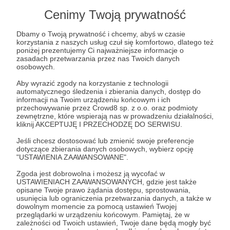
50 zł
Cenimy Twoją prywatność
miesięcznie
Dbamy o Twoją prywatność i chcemy, abyś w czasie
korzystania z naszych usług czuł się komfortowo, dlatego też
Bardzo dziękujemy za Twoje wsparcie!
poniżej prezentujemy Ci najważniejsze informacje o
zasadach przetwarzania przez nas Twoich danych
Wspomagasz nas w opłacaniu wynagrodzeń
osobowych.
aktorów i studia i w zamian za to zapraszamy Cię
Aby wyrazić zgody na korzystanie z technologii
do naszej zamkniętej grupy na Facebooku, w
automatycznego śledzenia i zbierania danych, dostęp do
której tworzymy społeczność KRAJM STORY. Do
informacji na Twoim urządzeniu końcowym i ich
przechowywanie przez Crowd8 sp. z o.o. oraz podmioty
zobaczenia!
zewnętrzne, które wspierają nas w prowadzeniu działalności,
kliknij AKCEPTUJĘ I PRZECHODZĘ DO SERWISU.
Patroni: 0
Jeśli chcesz dostosować lub zmienić swoje preferencje
dotyczące zbierania danych osobowych, wybierz opcję
"USTAWIENIA ZAAWANSOWANE".
Zgoda jest dobrowolna i możesz ją wycofać w
100 zł
USTAWIENIACH ZAAWANSOWANYCH, gdzie jest także
miesięcznie
opisane Twoje prawo żądania dostępu, sprostowania,
usunięcia lub ograniczenia przetwarzania danych, a także w
dowolnym momencie za pomocą ustawień Twojej
Wow, dziękujemy! To dla nas duże wsparcie,
przeglądarki w urządzeniu końcowym. Pamiętaj, że w
zależności od Twoich ustawień, Twoje dane będą mogły być
którego potrzebujemy, aby wynagrodzić pracę