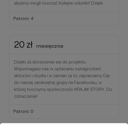
abyśmy mogli tworzyć kolejne odcinki! Dzięki
Patroni: 4
20 zł
miesięcznie
Dzięki za dorzucenie się do projektu.
Wspomagasz nas w opłacaniu wynagrodzeń
aktorów i studia i w zamian za to zapraszamy Cię
do naszej zamkniętej grupy na Facebooku, w
której tworzymy społeczność KRAJM STORY. Do
zobaczenia!
Patroni: 0