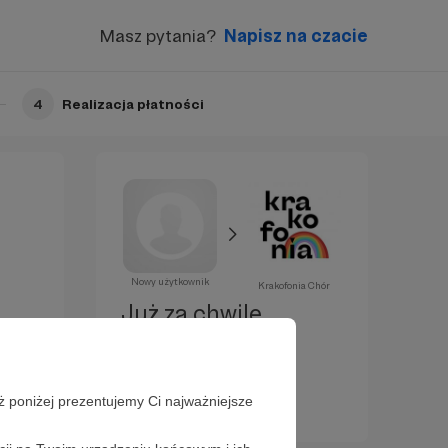
Masz pytania?
Napisz na czacie
4
Realizacja płatności
Nowy użytkownik
Krakofonia Chór
Już za chwilę
zostaniesz
Patronem!
ż poniżej prezentujemy Ci najważniejsze