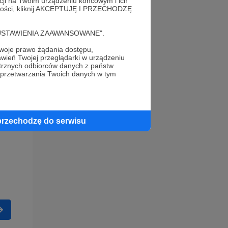
acji na Twoim urządzeniu końcowym i ich
alności, kliknij AKCEPTUJĘ I PRZECHODZĘ
cję "USTAWIENIA ZAAWANSOWANE".
oje prawo żądania dostępu,
wień Twojej przeglądarki w urządzeniu
trznych odbiorców danych z państw
 przetwarzania Twoich danych w tym
przechodzę do serwisu