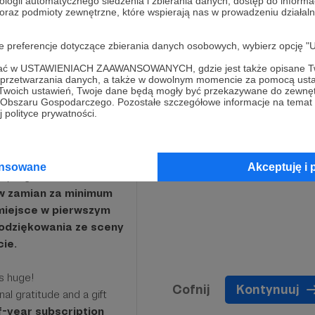
ologii automatycznego śledzenia i zbierania danych, dostęp do inform
 oraz podmioty zewnętrzne, które wspierają nas w prowadzeniu dział
oje preferencje dotyczące zbierania danych osobowych, wybierz op
Limit: 50
ofać w USTAWIENIACH ZAAWANSOWANYCH, gdzie jest także opisane Tw
a przetwarzania danych, a także w dowolnym momencie za pomocą usta
 Twoich ustawień, Twoje dane będą mogły być przekazywane do zewnę
go Obszaru Gospodarczego. Pozostałe szczegółowe informacje na temat
 polityce prywatności.
 ogromny!
ansowane
Akceptuję i 
ch progów. Jesteś
 w zamian za minimum
 miejsce w pierwszym
podziękowania ze sceny
ie.
s huge!
Cofnij
Kontynuuj
nal gratitude and a gift
f-year subscription