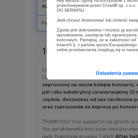
Aby wyrazić zgody na korzystanie z techn
przechowywanie przez Crowd8 sp. z o.o.
Krakofonia groupies t-shirt.
DO SERWISU.
Jeśli chcesz dostosować lub zmienić sw
Patroni: 1
Zgoda jest dobrowolna i możesz ją wyc
sprostowania, usunięcia lub ograniczeni
końcowym. Pamiętaj, że w zależności od
trzecich tj. z państw spoza Europejskie
100 zł
celów przetwarzania znajdują się w naszej
miesięcznie
DZIĘKUJEMY! Twój wkład w nasz rozwój jest
Ustawienia zaaw
Dotyczą Cię wszystkie benefity z poprzedni
zaproszony na nasze kolejne koncerty,
pół roku subskrybcji zarezerwujemy Ci
rzędzie, dostaniesz od nas serdeczne 
oraz zaproszenie na imprezę po koncerc
THANK YOU! Your support in our growth us i
You get all benefits from lower tiers (our eter
pack, Krakofonia groupies T-shirt).
After hal