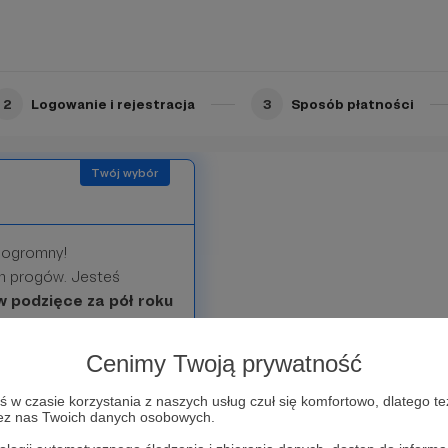
 - little seal. We will
Limit: 50
2
Logowanie i rejestracja
3
Sposób płatności
 ogromny!
ch progów. Jesteś
w podzięce za pół roku
w pierwszym rzędzie
upies.
Cenimy Twoją prywatność
s huge!
w czasie korzystania z naszych usług czuł się komfortowo, dlatego te
zez nas Twoich danych osobowych.
 half-year subscription
w and receive a