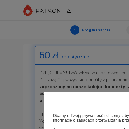
our logo, and a bag with our charming mascotte
also thank you on our social media.
Patroni: 0
1
Próg wsparcia
50 zł
miesięcznie
DZIĘKUJEMY! Twój wkład w nasz rozwój jest
Dotyczą Cię wszystkie benefity z poprzedni
zaproszony na nasze kolejne koncerty, 
subskrybcji zarezerwujemy Ci miejsce 
oraz otrzymasz koszulkę Krakofonii gro
THANK YOU! Your support in our growth us i
Dbamy o Twoją prywatność i chcemy, abyś 
informacje o zasadach przetwarzania pr
You get all benefits from lower tiers and after
you will have a
seat reserved in a first ro