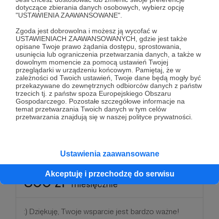
dotyczące zbierania danych osobowych, wybierz opcję
"USTAWIENIA ZAAWANSOWANE".
Drogi Patronie, możesz być też pewien, że modlę
się za Ciebie.
Co miesiąc jest odprawiana
Zgoda jest dobrowolna i możesz ją wycofać w
USTAWIENIACH ZAAWANSOWANYCH, gdzie jest także
Eucharystia w Twojej intencji, a jeśli jesteś w
opisane Twoje prawo żądania dostępu, sprostowania,
małżeństwie – również w intencji Twojego
usunięcia lub ograniczenia przetwarzania danych, a także w
dowolnym momencie za pomocą ustawień Twojej
małżeństwa.
Co to znaczy? Sam Jezus Chrystus
przeglądarki w urządzeniu końcowym. Pamiętaj, że w
modli się w Waszych najważniejszych sprawach
zależności od Twoich ustawień, Twoje dane będą mogły być
przekazywane do zewnętrznych odbiorców danych z państw
życiowych! I Ciebie zachęcam, byś przez swoją
trzecich tj. z państw spoza Europejskiego Obszaru
modlitwę wspierał małżeństwa również
Gospodarczego. Pozostałe szczegółowe informacje na
temat przetwarzania Twoich danych w tym celów
niematerialnie.
przetwarzania znajdują się w naszej polityce prywatności.
Patroni: 4
Ustawienia zaawansowane
Akceptuję i przechodzę do serwisu
300 zł
miesięcznie
:) Dziękuję, Twoje wsparcie jest bardzo ważne!