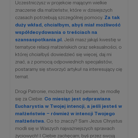
Uczestniczysz w projekcie mającym wielkie
znaczenie dla małżeństw, które w dzisiejszych
czasach potrzebują szczególnej pomocy.
Za tak
duży wkład, chciałbym, abyś miał możliwość
współdecydowania o treściach na
szansaspotkania.pl.
Jeśli masz jakąś kwestię w
tematyce relacji małżeńskich oraz seksualności, o
której chciałbyś dowiedzieć się więcej, daj mi
znać, a z pomocą odpowiednich specjalistów,
postaramy się stworzyć artykuł na interesujący cię
temat.
Drogi Patronie, możesz być też pewien, że modlę
się za Ciebie.
Co miesiąc jest odprawiana
Eucharystia w Twojej intencji, a jeśli jesteś w
małżeństwie – również w intencji Twojego
małżeństwa.
Co to znaczy? Sam Jezus Chrystus
modli się w Waszych najważniejszych sprawach
życiowych! I Ciebie zachęcam, byś przez swoją