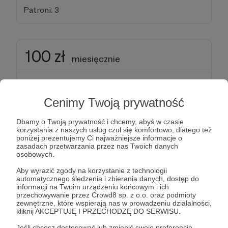
Patroni: 3
100 zł
miesięcznie
:) Dziękuję, Twoje wsparcie jest bardzo ważne!
Uczestniczysz w projekcie mającym wielkie
Cenimy Twoją prywatność
znaczenie dla małżeństw, które w dzisiejszych
Dbamy o Twoją prywatność i chcemy, abyś w czasie
czasach potrzebują szczególnej pomocy.
Za tak
korzystania z naszych usług czuł się komfortowo, dlatego też
duży wkład, chciałbym, abyś miał możliwość
poniżej prezentujemy Ci najważniejsze informacje o
zasadach przetwarzania przez nas Twoich danych
współdecydowania o treściach na
osobowych.
szansaspotkania.pl.
Jeśli masz jakąś kwestię w
Aby wyrazić zgody na korzystanie z technologii
tematyce relacji małżeńskich oraz seksualności, o
automatycznego śledzenia i zbierania danych, dostęp do
której chciałbyś dowiedzieć się więcej, daj mi
informacji na Twoim urządzeniu końcowym i ich
przechowywanie przez Crowd8 sp. z o.o. oraz podmioty
znać, a z pomocą odpowiednich specjalistów,
zewnętrzne, które wspierają nas w prowadzeniu działalności,
postaramy się stworzyć artykuł na interesujący cię
kliknij AKCEPTUJĘ I PRZECHODZĘ DO SERWISU.
temat.
Jeśli chcesz dostosować lub zmienić swoje preferencje