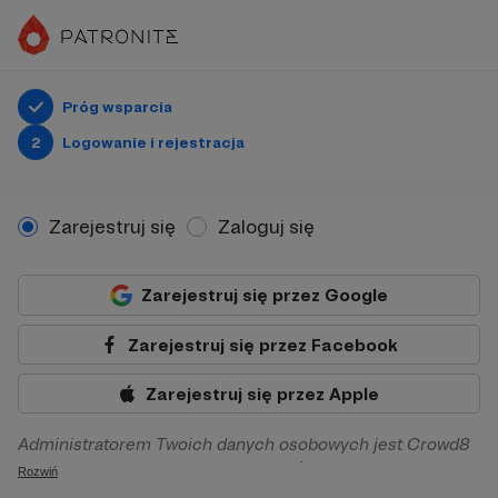
Próg wsparcia
2
Logowanie i rejestracja
Zarejestruj się
Zaloguj się
Zarejestruj się przez Google
Zarejestruj się przez Facebook
Zarejestruj się przez Apple
Administratorem Twoich danych osobowych jest Crowd8
sp. z o.o. z siedziba w Warszawie, ul. Żwirki i Wigury 16, 02-
Rozwiń
092 Warszawa. Twoje dane osobowe będą przetwarzane w