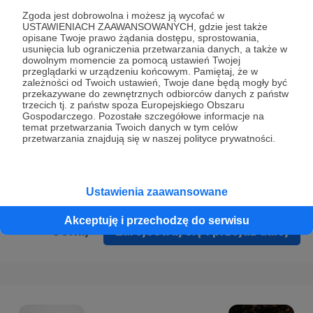
Prywatności
.
Zgoda jest dobrowolna i możesz ją wycofać w
USTAWIENIACH ZAAWANSOWANYCH, gdzie jest także
* Wyrażam zgodę na przetwarzanie moich danych
opisane Twoje prawo żądania dostępu, sprostowania,
osobowych podanych w formularzu rejestracyjnym w celu
usunięcia lub ograniczenia przetwarzania danych, a także w
dowolnym momencie za pomocą ustawień Twojej
prawidłowego świadczenia usług serwisu Patronite.
przeglądarki w urządzeniu końcowym. Pamiętaj, że w
zależności od Twoich ustawień, Twoje dane będą mogły być
Wyrażam zgodę na otrzymywanie drogą elektroniczną
przekazywane do zewnętrznych odbiorców danych z państw
trzecich tj. z państw spoza Europejskiego Obszaru
informacji handlowych - newslettera. Opcja ta może zostać
Gospodarczego. Pozostałe szczegółowe informacje na
zmieniona w ustawieniach konta.
temat przetwarzania Twoich danych w tym celów
przetwarzania znajdują się w naszej polityce prywatności.
Ustawienia zaawansowane
Akceptuję i przechodzę do serwisu
Cofnij
Zarejestruj się i przejdź dalej