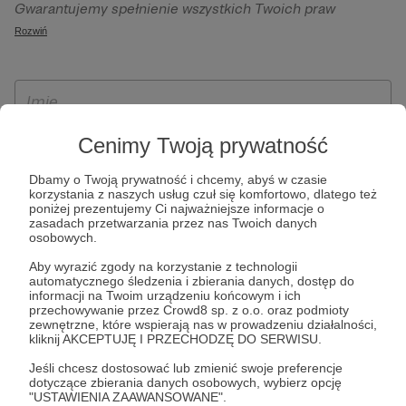
Gwarantujemy spełnienie wszystkich Twoich praw
szczególności w celu wykonania umowy zawartej z Tobą, w
wynikających z ogólnego rozporządzenia o ochronie
Rozwiń
tym do umożliwienia świadczenia usługi drogą
danych, tj. prawo dostępu, sprostowania oraz usunięcia
elektroniczną oraz pełnego korzystania z platformy
Twoich danych, ograniczenia ich przetwarzania, prawo do
Patronite.pl, w tym możliwości dokonywania oraz
ich przenoszenia, niepodlegania zautomatyzowanemu
otrzymywania wsparcia na naszej platformie oraz
podejmowaniu decyzji, w tym profilowaniu, a także prawo
dokonywania płatności.
wyrażenia sprzeciwu wobec przetwarzania Twoich danych
Cenimy Twoją prywatność
osobowych. Rejestracja dla osób niepełnoletnich możliwa
Dbamy o Twoją prywatność i chcemy, abyś w czasie
jest po przekazaniu podpisanego formularza "Zgodna na
korzystania z naszych usług czuł się komfortowo, dlatego też
założenie konta przez osobę niepełnoletnią", formularz
poniżej prezentujemy Ci najważniejsze informacje o
zasadach przetwarzania przez nas Twoich danych
dostępny jest na stronie regulaminu Patronite.pl.
osobowych.
Aby wyrazić zgody na korzystanie z technologii
automatycznego śledzenia i zbierania danych, dostęp do
informacji na Twoim urządzeniu końcowym i ich
przechowywanie przez Crowd8 sp. z o.o. oraz podmioty
zewnętrzne, które wspierają nas w prowadzeniu działalności,
kliknij AKCEPTUJĘ I PRZECHODZĘ DO SERWISU.
Jeśli chcesz dostosować lub zmienić swoje preferencje
dotyczące zbierania danych osobowych, wybierz opcję
* Zapoznałem się i akceptuję
Regulamin
serwisu oraz
Politykę
"USTAWIENIA ZAAWANSOWANE".