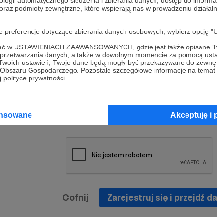
ologii automatycznego śledzenia i zbierania danych, dostęp do inform
a umowy
nie
 oraz podmioty zewnętrzne, które wspierają nas w prowadzeniu dział
nia
nięcia
nia z
* Zapoznałem się i akceptuję
Regulamin
serwisu oraz
prawo
oje preferencje dotyczące zbierania danych osobowych, wybierz op
wania
Politykę Prywatności
.
zowanemu
ofać w USTAWIENIACH ZAAWANSOWANYCH, gdzie jest także opisane Tw
 oraz
że prawo
a przetwarzania danych, a także w dowolnym momencie za pomocą usta
* Wyrażam zgodę na przetwarzanie moich danych
 Twoich ustawień, Twoje dane będą mogły być przekazywane do zewnę
h
osobowych podanych w formularzu rejestracyjnym w
go Obszaru Gospodarczego. Pozostałe szczegółowe informacje na temat
 polityce prywatności.
prawidłowego świadczenia usług serwisu Patronite.
Wyrażam zgodę na otrzymywanie drogą elektronicz
nta
informacji handlowych - newslettera. Opcja ta może
jest na
ansowane
Akceptuję i 
zmieniona w ustawieniach konta.
Cofnij
Zarejestruj się i przejdź da