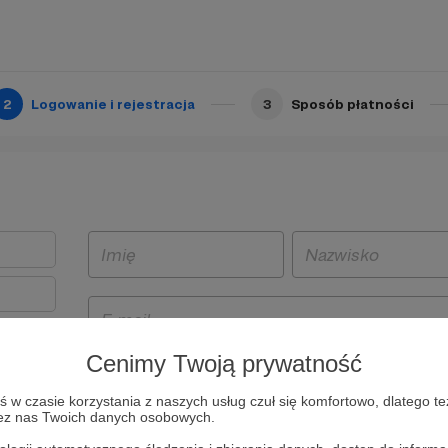
2
Logowanie i rejestracja
3
Sposób płatności
Cenimy Twoją prywatność
t
w czasie korzystania z naszych usług czuł się komfortowo, dlatego te
i i
zez nas Twoich danych osobowych.
owe będą
aw