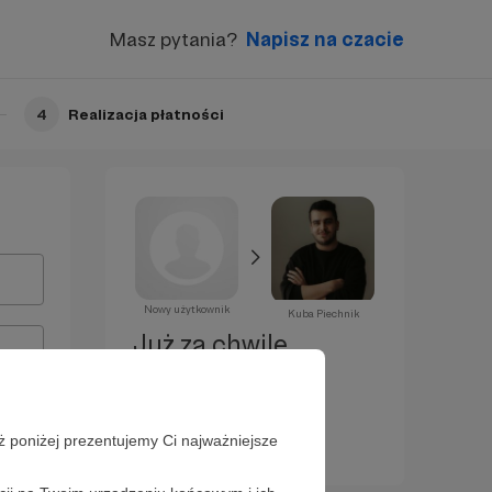
Masz pytania?
Napisz na czacie
4
Realizacja płatności
Nowy użytkownik
Kuba Piechnik
Już za chwilę
zostaniesz
Patronem!
ż poniżej prezentujemy Ci najważniejsze