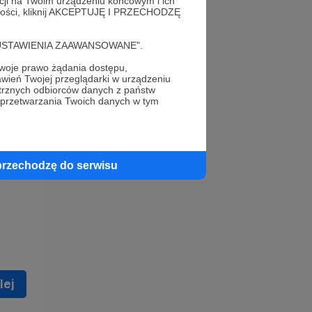
acji na Twoim urządzeniu końcowym i ich
alności, kliknij AKCEPTUJĘ I PRZECHODZĘ
cję "USTAWIENIA ZAAWANSOWANE".
oje prawo żądania dostępu,
wień Twojej przeglądarki w urządzeniu
trznych odbiorców danych z państw
 celu
 przetwarzania Twoich danych w tym
ną
 zostać
przechodzę do serwisu
lej