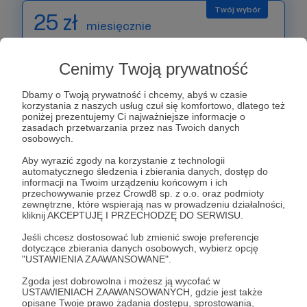
25 zł
miesięcznie
25 zł to dla nas już naprawdę realnie dużo. Te
Cenimy Twoją prywatność
wpłaty pozwolą nam działać ze spokojem i
Dbamy o Twoją prywatność i chcemy, abyś w czasie
nagrywać może nawet w innych terminach niż
korzystania z naszych usług czuł się komfortowo, dlatego też
piątek wieczorem lub sobota rano :) dzięki, że
poniżej prezentujemy Ci najważniejsze informacje o
zasadach przetwarzania przez nas Twoich danych
doceniacie naszą pracę!
osobowych.
Aby wyrazić zgody na korzystanie z technologii
Patroni: 11
automatycznego śledzenia i zbierania danych, dostęp do
informacji na Twoim urządzeniu końcowym i ich
przechowywanie przez Crowd8 sp. z o.o. oraz podmioty
zewnętrzne, które wspierają nas w prowadzeniu działalności,
kliknij AKCEPTUJĘ I PRZECHODZĘ DO SERWISU.
50 zł
miesięcznie
Jeśli chcesz dostosować lub zmienić swoje preferencje
dotyczące zbierania danych osobowych, wybierz opcję
"USTAWIENIA ZAAWANSOWANE".
Taka wpłata to dla nas wiadomość "Hej, chcę być
Zgoda jest dobrowolna i możesz ją wycofać w
Waszym partnerem w tym co robicie i mieć swój
USTAWIENIACH ZAAWANSOWANYCH, gdzie jest także
udział w upowszechnianiu wiedzy o DBT w Polsce.
opisane Twoje prawo żądania dostępu, sprostowania,