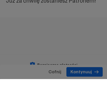
Już za chwilę zostaniesz Patronem!
Bezpieczne płatności
Cofnij
Kontynuuj
Copyright 2026 © Patronite.
Wszelkie prawa
zastrzeżone.