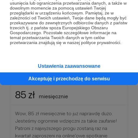
usunięcia lub ograniczenia przetwarzania danych, a także w
Jadę z Wami!". Wszystkich którzy chcą i mogą
dowolnym momencie za pomocą ustawień Twojej
pozwolić sobie na taki współudział zapraszamy na
przeglądarki w urządzeniu końcowym. Pamiętaj, że w
zależności od Twoich ustawień, Twoje dane będą mogły być
pokład! Zostaw nam swój adres
przekazywane do zewnętrznych odbiorców danych z państw
korespondencyjny, a w podziękowaniu za Twój
trzecich tj. z państw spoza Europejskiego Obszaru
Gospodarczego. Pozostałe szczegółowe informacje na
wkład w nasz podcast prześlemy Ci autobiografię
temat przetwarzania Twoich danych w tym celów
Marshy Linehan z dedykacją i podpisami całego
przetwarzania znajdują się w naszej polityce prywatności.
zespołu.
Ustawienia zaawansowane
Patroni: 10
Akceptuję i przechodzę do serwisu
85 zł
miesięcznie
Wow, 85 zł miesięcznie to już naprawdę dużo.
Jesteśmy ogromnie wdzięczni za takie zaufanie!
Patroni z najwyższego progu zostaną raz na
kwartał zaproszeni na online'owe spotkanie