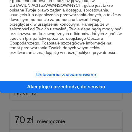
Zgoda jest dobrowolna i możesz ją wycofać w
★Wyrażenia Dnia + Lekcje MINI
.
USTAWIENIACH ZAAWANSOWANYCH, gdzie jest także
opisane Twoje prawo żądania dostępu, sprostowania,
Pełny Opis
:
usunięcia lub ograniczenia przetwarzania danych, a także w
dowolnym momencie za pomocą ustawień Twojej
przeglądarki w urządzeniu końcowym. Pamiętaj, że w
W tym progu nie tylko korzystasz z materiałów, ale
zależności od Twoich ustawień, Twoje dane będą mogły być
realnie kształtujesz Kwadrans na angielski:
przekazywane do zewnętrznych odbiorców danych z państw
trzecich tj. z państw spoza Europejskiego Obszaru
★Decyduj o treści
: Regularnie biorę pod uwagę
Gospodarczego. Pozostałe szczegółowe informacje na
głosy moich Patronów przy planowaniu nowych
temat przetwarzania Twoich danych w tym celów
tematów. Masz wpływ na to, jakie zagadnienia
przetwarzania znajdują się w naszej polityce prywatności.
gramatyczne lub słownictwo poruszę.
★Pełne zaplecze
: Korzystasz ze wszystkich
dobrodziejstw niższych progów – od fiszek na Quizlet
Ustawienia zaawansowane
po comiesięczne lekcje na żywo w małych grupach.
Akceptuję i przechodzę do serwisu
Patroni: 18
70 zł
miesięcznie