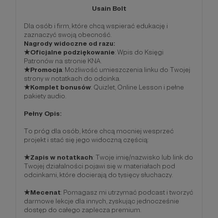
Usain Bolt
Dla osób i firm, które chcą wspierać edukację i
zaznaczyć swoją obecność.
Nagrody widoczne od razu:
★Oficjalne podziękowanie
: Wpis do Księgi
Patronów na stronie KNA.
★Promocja
: Możliwość umieszczenia linku do Twojej
strony w notatkach do odcinka.
★Komplet bonusów
: Quizlet, Online Lesson i pełne
pakiety audio.
Pełny Opis:
To próg dla osób, które chcą mocniej wesprzeć
projekt i stać się jego widoczną częścią:
★Zapis w notatkach
: Twoje imię/nazwisko lub link do
Twojej działalności pojawi się w materiałach pod
odcinkami, które docierają do tysięcy słuchaczy.
★Mecenat
: Pomagasz mi utrzymać podcast i tworzyć
darmowe lekcje dla innych, zyskując jednocześnie
dostęp do całego zaplecza premium.