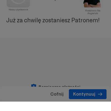
Nowy użytkownik
Kwadrans Na
Angielski
Już za chwilę zostaniesz Patronem!
Bezpieczne płatności
Cofnij
Kontynuuj
Copyright 2026 © Patronite.
Wszelkie prawa