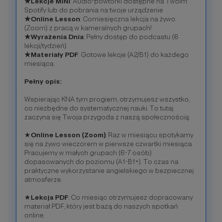
★Lekcje MINI
: Audio-powtórki dostępne na Twoim
Spotify lub do pobrania na twoje urządzenie
★Online Lesson
: Comiesięczna lekcja na żywo
(Zoom) z pracą w kameralnych grupach!
★Wyrażenia Dnia
: Pełny dostęp do podcastu (6
lekcji/tydzień).
★Materiały PDF
: Gotowe lekcje (A2/B1) do każdego
miesiąca.
Pełny opis:
Wspierając KNA tym progiem, otrzymujesz wszystko,
co niezbędne do systematycznej nauki. To tutaj
zaczyna się Twoja przygoda z naszą społecznością:
★
Online Lesson (Zoom)
: Raz w miesiącu spotykamy
się na żywo wieczorem w pierwsze czwartki miesiąca.
Pracujemy w małych grupach (6-7 osób)
dopasowanych do poziomu (A1-B1+). To czas na
praktyczne wykorzystanie angielskiego w bezpiecznej
atmosferze.
★
Lekcja PDF
: Co miesiąc otrzymujesz dopracowany
materiał PDF, który jest bazą do naszych spotkań
online.