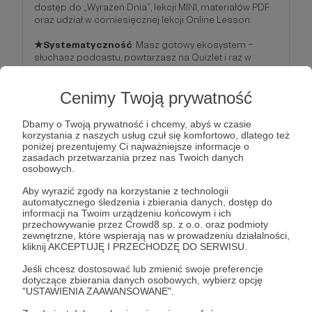
dostęp do „Wyrażeń Dnia”, lekcji MINI, materiałów PDF
oraz udział w comiesięcznej lekcji Online Lesson.
★Systematyczność
: Masz gotowy ekosystem –
słuchasz podcastu, powtarzasz na Quizlet i raz w
miesiącu sprawdzasz się w rozmowie ze mną i grupą.
Cenimy Twoją prywatność
Patroni: 398
Dbamy o Twoją prywatność i chcemy, abyś w czasie
korzystania z naszych usług czuł się komfortowo, dlatego też
poniżej prezentujemy Ci najważniejsze informacje o
zasadach przetwarzania przez nas Twoich danych
40 zł
osobowych.
miesięcznie
Aby wyrazić zgody na korzystanie z technologii
automatycznego śledzenia i zbierania danych, dostęp do
Do the running man
informacji na Twoim urządzeniu końcowym i ich
przechowywanie przez Crowd8 sp. z o.o. oraz podmioty
Zostań współtwórcą podcastu i decyduj o tym, czego
zewnętrzne, które wspierają nas w prowadzeniu działalności,
będziemy się uczyć.
kliknij AKCEPTUJĘ I PRZECHODZĘ DO SERWISU.
Nagrody widoczne od razu:
Jeśli chcesz dostosować lub zmienić swoje preferencje
★Pełny pakiet edukacyjny
: Quizlet, Online Lesson i
dotyczące zbierania danych osobowych, wybierz opcję
materiały PDF.
"USTAWIENIA ZAAWANSOWANE".
★Głosowanie na tematy
: Ty decydujesz o treściach
kolejnych odcinków KNA.