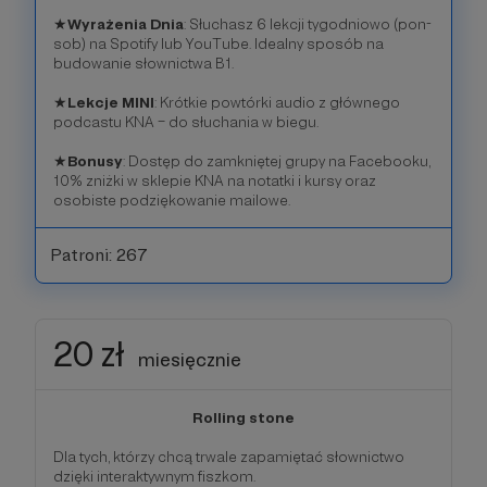
★
Wyrażenia Dnia
: Słuchasz 6 lekcji tygodniowo (pon-
sob) na Spotify lub YouTube. Idealny sposób na
budowanie słownictwa B1.
★
Lekcje MINI
: Krótkie powtórki audio z głównego
podcastu KNA – do słuchania w biegu.
★
Bonusy
: Dostęp do zamkniętej grupy na Facebooku,
10% zniżki w sklepie KNA na notatki i kursy oraz
osobiste podziękowanie mailowe.
Patroni: 267
20 zł
miesięcznie
Rolling stone
Dla tych, którzy chcą trwale zapamiętać słownictwo
dzięki interaktywnym fiszkom.