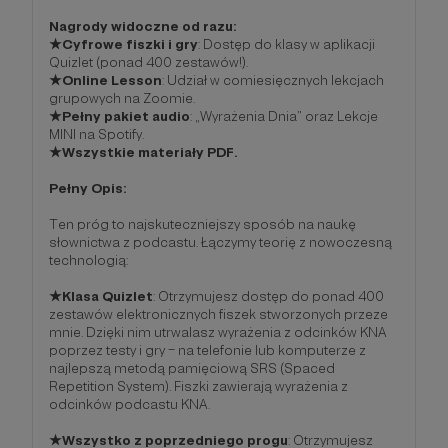
Nagrody widoczne od razu:
★Cyfrowe fiszki i gry
: Dostęp do klasy w aplikacji
Quizlet (ponad 400 zestawów!).
★Online Lesson
: Udział w comiesięcznych lekcjach
grupowych na Zoomie.
★Pełny pakiet audio
: „Wyrażenia Dnia” oraz Lekcje
MINI na Spotify.
★Wszystkie materiały PDF.
Pełny Opis:
Ten próg to najskuteczniejszy sposób na naukę
słownictwa z podcastu. Łączymy teorię z nowoczesną
technologią:
★Klasa Quizlet
: Otrzymujesz dostęp do ponad 400
zestawów elektronicznych fiszek stworzonych przeze
mnie. Dzięki nim utrwalasz wyrażenia z odcinków KNA
poprzez testy i gry – na telefonie lub komputerze z
najlepszą metodą pamięciową SRS (Spaced
Repetition System). Fiszki zawierają wyrażenia z
odcinków podcastu KNA.
★Wszystko z poprzedniego progu
: Otrzymujesz