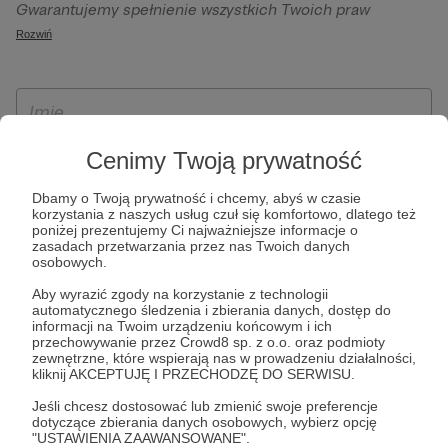
Gwarantujemy spełnienie wszystkich Twoich praw
szczególności w celu wykonania umowy zawartej z Tobą, w
wynikających z ogólnego rozporządzenia o ochronie
Rozwiń
tym do umożliwienia świadczenia usługi drogą
danych, tj. prawo dostępu, sprostowania oraz usunięcia
elektroniczną oraz pełnego korzystania z platformy
Twoich danych, ograniczenia ich przetwarzania, prawo do
Patronite.pl, w tym możliwości dokonywania oraz
ich przenoszenia, niepodlegania zautomatyzowanemu
otrzymywania wsparcia na naszej platformie oraz
podejmowaniu decyzji, w tym profilowaniu, a także prawo
dokonywania płatności.
wyrażenia sprzeciwu wobec przetwarzania Twoich danych
Cenimy Twoją prywatność
osobowych. Rejestracja dla osób niepełnoletnich możliwa
Dbamy o Twoją prywatność i chcemy, abyś w czasie
jest po przekazaniu podpisanego formularza "Zgodna na
korzystania z naszych usług czuł się komfortowo, dlatego też
założenie konta przez osobę niepełnoletnią", formularz
poniżej prezentujemy Ci najważniejsze informacje o
zasadach przetwarzania przez nas Twoich danych
dostępny jest na stronie regulaminu Patronite.pl.
osobowych.
Aby wyrazić zgody na korzystanie z technologii
automatycznego śledzenia i zbierania danych, dostęp do
informacji na Twoim urządzeniu końcowym i ich
przechowywanie przez Crowd8 sp. z o.o. oraz podmioty
zewnętrzne, które wspierają nas w prowadzeniu działalności,
kliknij AKCEPTUJĘ I PRZECHODZĘ DO SERWISU.
Jeśli chcesz dostosować lub zmienić swoje preferencje
dotyczące zbierania danych osobowych, wybierz opcję
* Zapoznałem się i akceptuję
Regulamin
serwisu oraz
Politykę
"USTAWIENIA ZAAWANSOWANE".