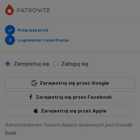
Próg wsparcia
2
Logowanie i rejestracja
Zarejestruj się
Zaloguj się
Zarejestruj się przez Google
Zarejestruj się przez Facebook
Zarejestruj się przez Apple
Administratorem Twoich danych osobowych jest Crowd8
sp. z o.o. z siedziba w Warszawie, ul. Żwirki i Wigury 16, 02-
Rozwiń
092 Warszawa. Twoje dane osobowe będą przetwarzane w