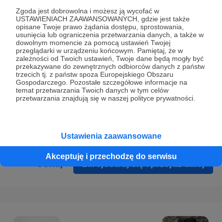
Prywatności
.
Zgoda jest dobrowolna i możesz ją wycofać w
USTAWIENIACH ZAAWANSOWANYCH, gdzie jest także
* Wyrażam zgodę na przetwarzanie moich danych
opisane Twoje prawo żądania dostępu, sprostowania,
osobowych podanych w formularzu rejestracyjnym w celu
usunięcia lub ograniczenia przetwarzania danych, a także w
dowolnym momencie za pomocą ustawień Twojej
prawidłowego świadczenia usług serwisu Patronite.
przeglądarki w urządzeniu końcowym. Pamiętaj, że w
zależności od Twoich ustawień, Twoje dane będą mogły być
Wyrażam zgodę na otrzymywanie drogą elektroniczną
przekazywane do zewnętrznych odbiorców danych z państw
trzecich tj. z państw spoza Europejskiego Obszaru
informacji handlowych - newslettera. Opcja ta może zostać
Gospodarczego. Pozostałe szczegółowe informacje na
zmieniona w ustawieniach konta.
temat przetwarzania Twoich danych w tym celów
przetwarzania znajdują się w naszej polityce prywatności.
Ustawienia zaawansowane
Akceptuję i przechodzę do serwisu
Cofnij
Zarejestruj się i przejdź dalej