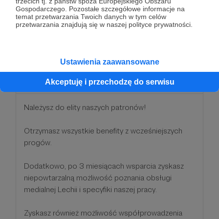
trzecich tj. z państw spoza Europejskiego Obszaru
Patronów!
Gospodarczego. Pozostałe szczegółowe informacje na
temat przetwarzania Twoich danych w tym celów
przetwarzania znajdują się w naszej polityce prywatności.
Patroni: 0
Ustawienia zaawansowane
100 zł
miesięcznie
Akceptuję i przechodzę do serwisu
Należysz do elity naszych patronów!
Otrzymasz wszystkie benefity z wcześniejszych
progów.
Dodatkowo, po 3 miesiącach wsparcia zyskasz
niepowtarzalną możliwość poznania obsługi
medialnej Lechii i specyfiki naszej pracy.
Zyskasz również możliwość współprowadzenia