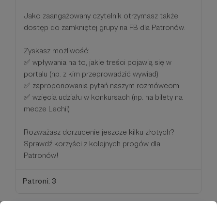
Jako zaangażowany czytelnik otrzymasz także
dostęp do zamkniętej grupy na FB dla Patronów.
Zyskasz możliwość:
✅ wpływania na to, jakie treści pojawią się w
portalu (np. z kim przeprowadzić wywiad)
✅ zaproponowania pytań naszym rozmówcom
✅ wzięcia udziału w konkursach (np. na bilety na
mecze Lechii)
Rozważasz dorzucenie jeszcze kilku złotych?
Sprawdź korzyści z kolejnych progów dla
Patronów!
Patroni: 3