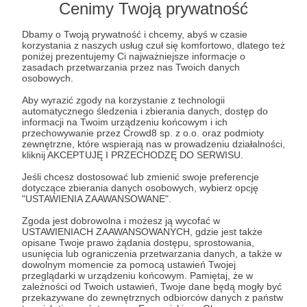
50 zł
Cenimy Twoją prywatność
miesięcznie
Dbamy o Twoją prywatność i chcemy, abyś w czasie
korzystania z naszych usług czuł się komfortowo, dlatego też
Widać, że nas doceniasz!
poniżej prezentujemy Ci najważniejsze informacje o
zasadach przetwarzania przez nas Twoich danych
osobowych.
Otrzymasz wszystkie benefity z wcześniejszego
Aby wyrazić zgody na korzystanie z technologii
progu.
automatycznego śledzenia i zbierania danych, dostęp do
informacji na Twoim urządzeniu końcowym i ich
przechowywanie przez Crowd8 sp. z o.o. oraz podmioty
Dodatkowo, w ramach podziękowania Twoje imię i
zewnętrzne, które wspierają nas w prowadzeniu działalności,
nazwisko lub nick zostaną wymienione w naszych
kliknij AKCEPTUJĘ I PRZECHODZĘ DO SERWISU.
najważniejszych materiałach filmowych.
Jeśli chcesz dostosować lub zmienić swoje preferencje
dotyczące zbierania danych osobowych, wybierz opcję
"USTAWIENIA ZAAWANSOWANE".
Co 3 miesiące możesz także wybrać zdjęcie z
naszej galerii, które otrzymasz z autografem
Zgoda jest dobrowolna i możesz ją wycofać w
USTAWIENIACH ZAAWANSOWANYCH, gdzie jest także
zawodnika Lechii Gdańsk, stając się posiadaczem
opisane Twoje prawo żądania dostępu, sprostowania,
unikalnej kolekcji!
usunięcia lub ograniczenia przetwarzania danych, a także w
dowolnym momencie za pomocą ustawień Twojej
przeglądarki w urządzeniu końcowym. Pamiętaj, że w
Rozważasz dorzucenie jeszcze kilku złotych?
zależności od Twoich ustawień, Twoje dane będą mogły być
przekazywane do zewnętrznych odbiorców danych z państw
Sprawdź korzyści z kolejnych progów dla