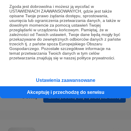
Prywatności
.
Zgoda jest dobrowolna i możesz ją wycofać w
USTAWIENIACH ZAAWANSOWANYCH, gdzie jest także
* Wyrażam zgodę na przetwarzanie moich danych
opisane Twoje prawo żądania dostępu, sprostowania,
osobowych podanych w formularzu rejestracyjnym w celu
usunięcia lub ograniczenia przetwarzania danych, a także w
dowolnym momencie za pomocą ustawień Twojej
prawidłowego świadczenia usług serwisu Patronite.
przeglądarki w urządzeniu końcowym. Pamiętaj, że w
zależności od Twoich ustawień, Twoje dane będą mogły być
Wyrażam zgodę na otrzymywanie drogą elektroniczną
przekazywane do zewnętrznych odbiorców danych z państw
trzecich tj. z państw spoza Europejskiego Obszaru
informacji handlowych - newslettera. Opcja ta może zostać
Gospodarczego. Pozostałe szczegółowe informacje na
zmieniona w ustawieniach konta.
temat przetwarzania Twoich danych w tym celów
przetwarzania znajdują się w naszej polityce prywatności.
Ustawienia zaawansowane
Akceptuję i przechodzę do serwisu
Cofnij
Zarejestruj się i przejdź dalej