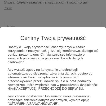
Gwarantujemy spełnienie wszystkich Twoich praw
szczególności w celu wykonania umowy zawartej z Tobą, w
wynikających z ogólnego rozporządzenia o ochronie
Rozwiń
tym do umożliwienia świadczenia usługi drogą
danych, tj. prawo dostępu, sprostowania oraz usunięcia
elektroniczną oraz pełnego korzystania z platformy
Twoich danych, ograniczenia ich przetwarzania, prawo do
Patronite.pl, w tym możliwości dokonywania oraz
ich przenoszenia, niepodlegania zautomatyzowanemu
otrzymywania wsparcia na naszej platformie oraz
podejmowaniu decyzji, w tym profilowaniu, a także prawo
dokonywania płatności.
wyrażenia sprzeciwu wobec przetwarzania Twoich danych
Cenimy Twoją prywatność
osobowych. Rejestracja dla osób niepełnoletnich możliwa
Dbamy o Twoją prywatność i chcemy, abyś w czasie
jest po przekazaniu podpisanego formularza "Zgodna na
korzystania z naszych usług czuł się komfortowo, dlatego też
założenie konta przez osobę niepełnoletnią", formularz
poniżej prezentujemy Ci najważniejsze informacje o
zasadach przetwarzania przez nas Twoich danych
dostępny jest na stronie regulaminu Patronite.pl.
osobowych.
Aby wyrazić zgody na korzystanie z technologii
automatycznego śledzenia i zbierania danych, dostęp do
informacji na Twoim urządzeniu końcowym i ich
przechowywanie przez Crowd8 sp. z o.o. oraz podmioty
zewnętrzne, które wspierają nas w prowadzeniu działalności,
kliknij AKCEPTUJĘ I PRZECHODZĘ DO SERWISU.
Jeśli chcesz dostosować lub zmienić swoje preferencje
dotyczące zbierania danych osobowych, wybierz opcję
* Zapoznałem się i akceptuję
Regulamin
serwisu oraz
Politykę
"USTAWIENIA ZAAWANSOWANE".