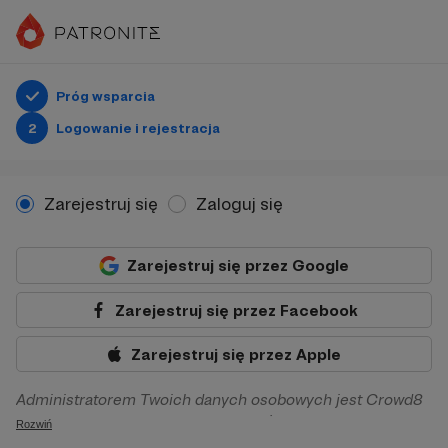
Próg wsparcia
2
Logowanie i rejestracja
Zarejestruj się
Zaloguj się
Zarejestruj się przez Google
Zarejestruj się przez Facebook
Zarejestruj się przez Apple
Administratorem Twoich danych osobowych jest Crowd8
sp. z o.o. z siedziba w Warszawie, ul. Żwirki i Wigury 16, 02-
Rozwiń
092 Warszawa. Twoje dane osobowe będą przetwarzane w